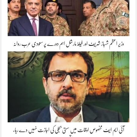
وزیر اعظم شہباز شریف اور فیلڈ مارشل اہم دورے پر سعودی عرب روانہ
آئی ایم ایف مخصوص اوقات میں سستی بجلی کی اجازت نہیں دے رہا،