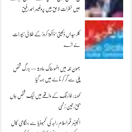
ہمیں خطرات لاحق ہیں پروفیسر احمد رفیق
کلرسیداں ڈکیتی‘ڈاکو1 کروڑ کے طلائی زیورات
لے اڑے
بھون نلہ میں افسوسناک حادثہ — بزرگ شخص
پلی سے گر کر نالے میں بہہ گیا
کہوٹہ: فائرنگ کے واقعے میں ایک شخص جاں
بحق، تین زخمی
انجینئر قمراسلام راجہ کی کمبوڈیا سے ہنگامی کال