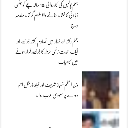
جہلم پولیس کی کارروائی،10 سالہ بچے کو جنسی
زیادتی کا نشانہ بنانے والا ملزم گرفتار،مقدمہ
درج
جہلم رکشہ اور ٹریلر میں تصادم رکشہ ڈرائیور اور
ایک عورت زخمی ٹریلر کا ڈرائیور فرار ہونے
میں کامیاب
وزیر اعظم شہباز شریف اور فیلڈ مارشل اہم
دورے پر سعودی عرب روانہ