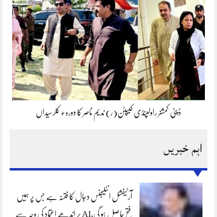
ڈپٹی کمشنر راولپنڈی کیپٹن(ر) ندیم ناصر کا دورہء کلرسیداں
اہم خبریں
آرٹیفشل انٹلیجنس دجال کا فتنہ ہے جس پر ہمیں
فتح حاصل ہو گی،AI پر اندھے اعتماد کی وجہ سے