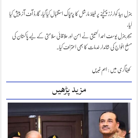
جنرل ہیڈ کوارٹرز پہنچنے پر فیلڈ مارشل کا پُرتپاک استقبال کیا گیا، گارڈ آف آنر پیش کیا
گیا،
میجر جنرل یوسف احمد الحنیتی نے امن اور علاقائی سلامتی کے لیے پاکستان کی
مسلح افواج کی شاندار خدمات کا بھی اعتراف کیا۔
کیٹاگری میں :
اہم خبریں
مزید پڑھیں