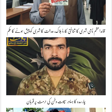
قائداعظم نامی شہری کا شناختی کارڈ بلاک،عدالت کا شہری کو پیش ہونے کا حکم
چارسدہ کا بہادر سپوت وطن کی حرمت پر قربان