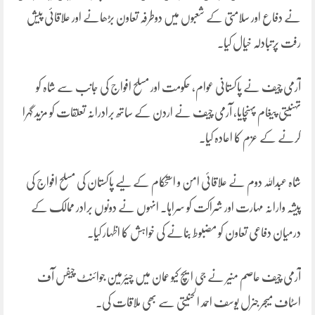
نے دفاع اور سلامتی کے شعبوں میں دوطرفہ تعاون بڑھانے اور علاقائی پیش
رفت پرتبادلہ خیال کیا۔
آرمی چیف نے پاکستانی عوام، حکومت اور مسلح افواج کی جانب سے شاہ کو
تہنیتی پیغام پہنچایا، آرمی چیف نے اردن کے ساتھ برادرانہ تعلقات کو مزید گہرا
کرنے کے عزم کا اعادہ کیا۔
شاہ عبداللہ دوم نے علاقائی امن و استحکام کے لیے پاکستان کی مسلح افواج کی
پیشہ وارانہ مہارت اور شراکت کو سراہا۔ انہوں نے دونوں برادر ممالک کے
درمیان دفاعی تعاون کو مضبوط بنانے کی خواہش کا اظہار کیا۔
آرمی چیف عاصم منیر نے جی ایچ کیو عمان میں چیئرمین جوائنٹ چیفس آف
اسٹاف میجر جنرل یوسف احمد الحنیتی سے بھی ملاقات کی۔