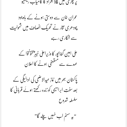
پر چکری میں 16 افراد کا کامیاب ریسکیو
عمران خان سے دوستی ہونے کے باوجود
چودھری نثار نے تحریک انصاف میں شمولیت
سے انکاری رہے
علی امین گنڈاپور کا وزیراعلیٰ خیبرپختونخوا کے
عہدے سے مستعفی ہونے کا اعلان
پاکستان بھر میں نمازِ عیدالاضحی کی ادائیگی کے
بعد سنتِ ابراہیمی کو زندہ رکھتے ہوئے قربانی کا
سلسلہ شروع
“یہ سسٹم اب نہیں چلے گا”