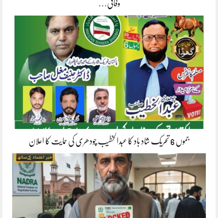
وفاقی…
جموں 6 تحریک شاد باد کا عبدالخطیب چودھری کی حمایت کا اعلان