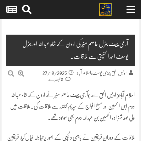
Skip
to
content
آرمی چیف جنرل عاصم منیر کی اردن کے شاہ عبداللہ اور جنرل
یوسف احمد الحنیتی سے ملاقات۔
27/10/2025
اویس الحق پنڈی پوسٹ،اسلام آباد
0 تبصرے
اسلام آباد(اویس الحق سے)آرمی چیف عاصم منیر نے اردن کے شاہ عبداللہ
دوم ابن الحسین اور مسلح افواج کے سپریم کمانڈر سے ملاقات کی۔ ملاقات میں
ولی عہد شہزادہ الحسین بن عبداللہ دوم بھی موجود تھے۔
ملاقات کے دوران فریقین نے باہمی دلچسپی کے امور پر تبادلہ خیال کیا، فریقین