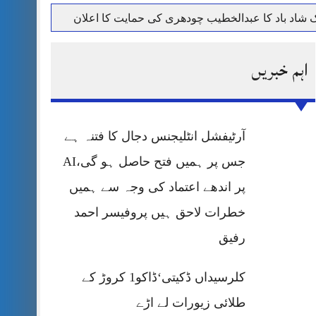
حرمت پر قربان
اہم خبریں
 کی پریس کانفرنس
آرٹیفشل انٹلیجنس دجال کا فتنہ ہے
جس پر ہمیں فتح حاصل ہو گی،AI
پر اندھے اعتماد کی وجہ سے ہمیں
خطرات لاحق ہیں پروفیسر احمد
رفیق
کلرسیداں ڈکیتی‘ڈاکو1 کروڑ کے
طلائی زیورات لے اڑے