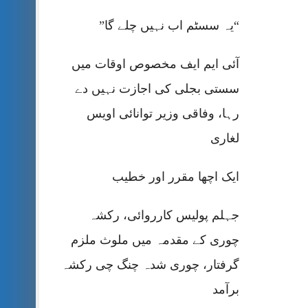
“یہ سسٹم اب نہیں چلے گا”
آئی ایم ایف مخصوص اوقات میں
سستی بجلی کی اجازت نہیں دے
رہا، وفاقی وزیر توانائی اویس
لغاری
ایک اچھا مقرر اور خطیب
جہلم پولیس کارروائی، رکشہ
چوری کے مقدمہ میں ملوث ملزم
گرفتار، چوری شدہ چنگ چی رکشہ
برآمد