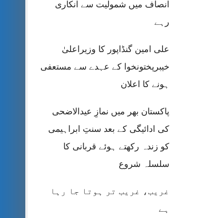
انصاف میں شمولیت سے انکاری
رہے
علی امین گنڈاپور کا وزیراعلیٰ
خیبرپختونخوا کے عہدے سے مستعفی
ہونے کا اعلان
پاکستان بھر میں نمازِ عیدالاضحی
کی ادائیگی کے بعد سنتِ ابراہیمی
کو زندہ رکھتے ہوئے قربانی کا
سلسلہ شروع
غریب، غریب تر ہوتا جا رہا
ہے