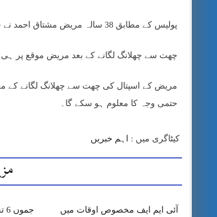
پولیس کے مطابق 38 سالہ مریض مشتاق احمد نے چھت سے چھلانگ لگائی۔
چھت سے چھلانگ لگانے کے بعد مریض موقع پر ہی د
مریض کے اسپتال کی چھت سے چھلانگ لگانے کے مع
حتمی وجہ کا معلوم ہو سکے گا۔
کیٹاگری میں :
اہم خبریں
مزی
آئی ایم ایف مخصوص اوقات میں
جمو