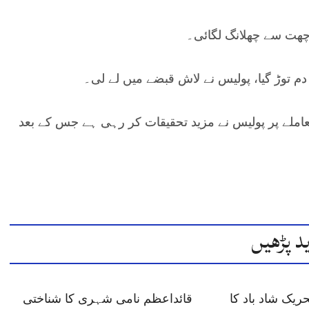
م توڑ گیا، پولیس نے لاش قبضے میں لے لی۔
املے پر پولیس نے مزید تحقیقات کر رہی ہے جس کے بعد
د پڑھیں
ں 6 تحریک شاد باد کا
قائداعظم نامی شہری کا شناختی