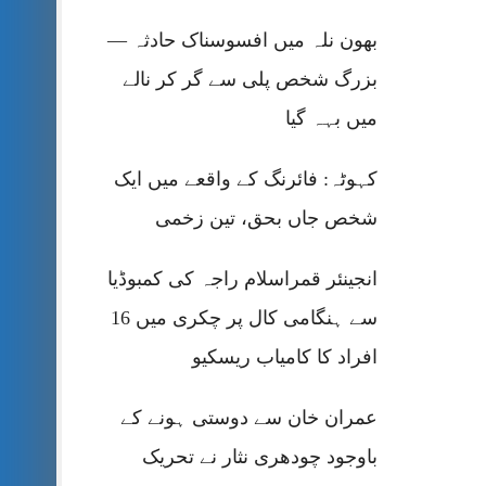
بھون نلہ میں افسوسناک حادثہ —
بزرگ شخص پلی سے گر کر نالے
میں بہہ گیا
کہوٹہ: فائرنگ کے واقعے میں ایک
شخص جاں بحق، تین زخمی
انجینئر قمراسلام راجہ کی کمبوڈیا
سے ہنگامی کال پر چکری میں 16
افراد کا کامیاب ریسکیو
عمران خان سے دوستی ہونے کے
باوجود چودھری نثار نے تحریک