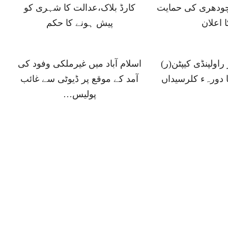
ودھری کی حمایت
کارڈ بلاک،عدالت کا شہری کو
ا اعلان
پیش ہونے کا حکم
اولپنڈی کیپٹن(ر)
اسلام آباد میں غیرملکی وفود کی
ا دورہء کلرسیداں
آمد کے موقع پر ڈیوٹی سے غائب
پولیس…