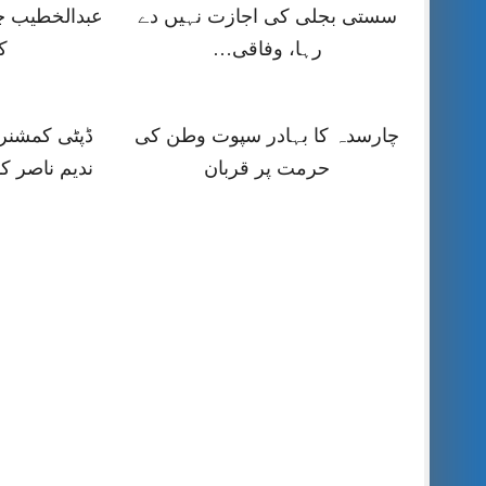
سستی بجلی کی اجازت نہیں دے
عبدالخطیب چ
رہا، وفاقی…
ک
چارسدہ کا بہادر سپوت وطن کی
ڈپٹی کمشنر ر
حرمت پر قربان
ندیم ناصر ک