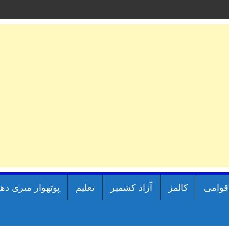
اقوامی
کالمز
آزاد کشمیر
تعلیم
پوٹھوار میری دھ