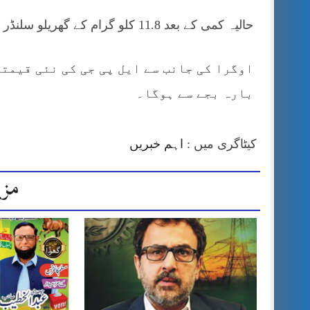
حالیہ کمی کے بعد 11.8 کلو گرام کے گھریلو سلنڈر کی قیمت 2448 روپے ہوجائے گی۔
اوگرا کی جانب سے ایل پی جی کی نئی قیمتو
بارہ بجے سے ہوگا۔
کیٹاگری میں :
اہم خبریں
مزی