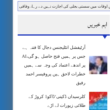
میں سستی بجلی کی اجازت نہیں دے رہا، وفاقی وزیر توانائی اویس 
اہم خبریں
آرٹیفشل انٹلیجنس دجال کا فتنہ ہے
جس پر ہمیں فتح حاصل ہو گی،AI
پر اندھے اعتماد کی وجہ سے ہمیں
خطرات لاحق ہیں پروفیسر احمد
رفیق
کلرسیداں ڈکیتی‘ڈاکو1 کروڑ کے
طلائی زیورات لے اڑے