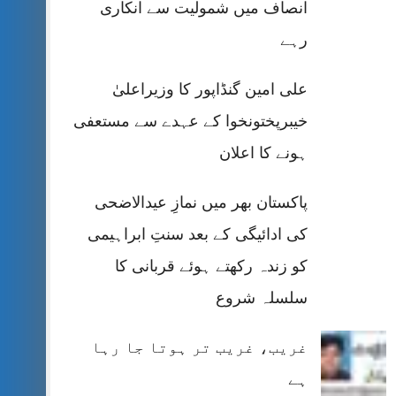
انصاف میں شمولیت سے انکاری
رہے
علی امین گنڈاپور کا وزیراعلیٰ
خیبرپختونخوا کے عہدے سے مستعفی
ہونے کا اعلان
پاکستان بھر میں نمازِ عیدالاضحی
کی ادائیگی کے بعد سنتِ ابراہیمی
کو زندہ رکھتے ہوئے قربانی کا
سلسلہ شروع
غریب، غریب تر ہوتا جا رہا
ہے