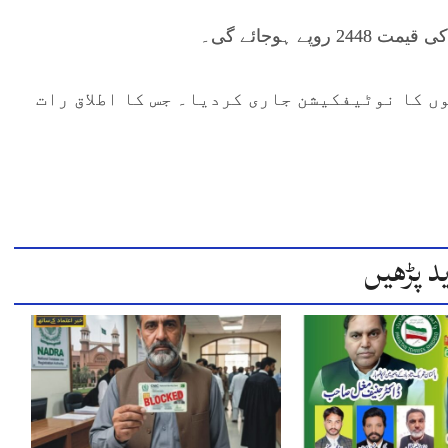
ں کا نوٹیفکیشن جاری کردیا۔ جس کا اطلاق رات
د پڑھیں