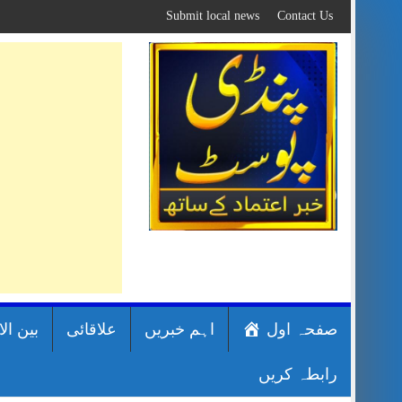
Skip
Submit local news
Contact Us
to
content
صفحہ اول
اہم خبریں
علاقائی
بین ال
رابطہ کریں