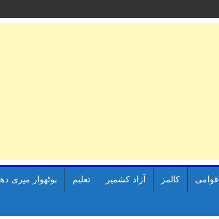
اقوامی
کالمز
آزاد کشمیر
تعلیم
پوٹھوار میری دھ