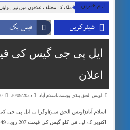
اہم خبریں
محکمہ موسمیات کا ملک کے مختلف علاقوں میں تیز ہواؤں، گرج چ
شیئر کریں
فیس بک
ایل پی جی گیس کی قی
اعلان
اویس الحق پنڈی پوسٹ،اسلام آباد
30/09/2025
0 تبصرے
اکتوبر کے لیے فی کلو گیس کی قیمت 207 روپے 49 پیسے مقرر کردی۔