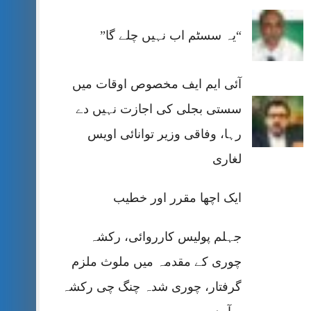
“یہ سسٹم اب نہیں چلے گا”
آئی ایم ایف مخصوص اوقات میں
سستی بجلی کی اجازت نہیں دے
رہا، وفاقی وزیر توانائی اویس
لغاری
ایک اچھا مقرر اور خطیب
جہلم پولیس کارروائی، رکشہ
چوری کے مقدمہ میں ملوث ملزم
گرفتار، چوری شدہ چنگ چی رکشہ