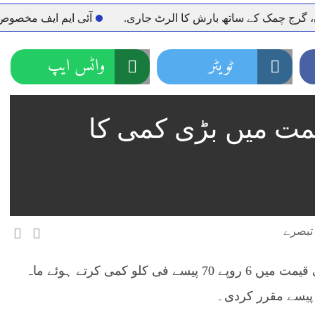
مک کے ساتھ بارش کا الرٹ جاری.
آئی ایم ایف مخصوص اوقات 
ٹویٹر
واٹس ایپ
مت میں بڑی کمی کا
اسلام آباد(اویس الحق سے)اوگرا نے ایل پی جی کی قیمت میں 6 روپے 70 پیسے فی کلو کمی کرتے ہوئے ماہ