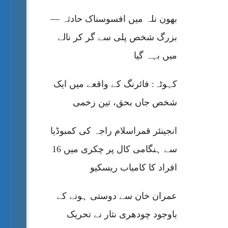
بھون نلہ میں افسوسناک حادثہ —
بزرگ شخص پلی سے گر کر نالے
میں بہہ گیا
کہوٹہ: فائرنگ کے واقعے میں ایک
شخص جاں بحق، تین زخمی
انجینئر قمراسلام راجہ کی کمبوڈیا
سے ہنگامی کال پر چکری میں 16
افراد کا کامیاب ریسکیو
عمران خان سے دوستی ہونے کے
باوجود چودھری نثار نے تحریک