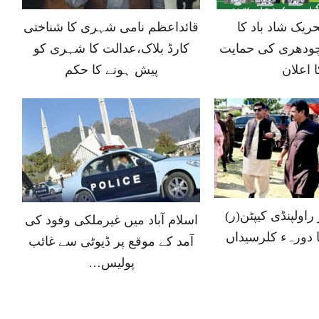
ں 6 تحریک شاد باد کا
قائداعظم نامی شہری کا شناختی
ودھری کی حمایت
کارڈ بلاک،عدالت کا شہری کو
ا اعلان
پیش ہونے کا حکم
اولپنڈی کیپٹن(ر)
اسلام آباد میں غیرملکی وفود کی
ا دورہء کلرسیداں
آمد کے موقع پر ڈیوٹی سے غائب
پولیس…