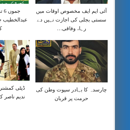
آئی ایم ایف مخصوص اوقات میں
جمو
سستی بجلی کی اجازت نہیں دے
عبدالخطیب چ
رہا، وفاقی…
ک
ڈپٹی کمشنر ر
چارسدہ کا بہادر سپوت وطن کی
ندیم ناصر ک
حرمت پر قربان