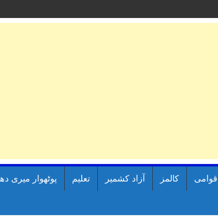
اقوامی
کالمز
آزاد کشمیر
تعلیم
پوٹھوار میری دھ