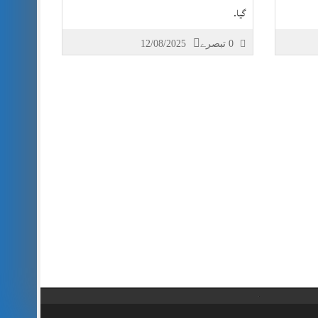
گیا۔
0 تبصرے
12/08/2025