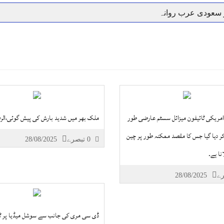
ر سعودی عرب روانہ
نہیں دے رہا، وفاقی وزیر توانائی اویس لغاری
جموں 6 تحریک شاد باد کا عبدالخطیب چودھری کی حمایت کا اعلان
 شہری کو پیش ہونے کا حکم
چارسدہ کا بہادر سپوت وطن کی 
رسیداں
خلاف سخت ایکشن، 2 اے ایس آئی سمیت 12 اہلکاروں کو نوکری سے فارغ کردیا گیا۔
ر انداز متاثرین
اسسٹنٹ کمشنر کلرسیداں سیدہ زینب حسین
اتھ سپردِ خاک
امریکی ٹائیفون میزائل سسٹم عارضی طور
ملک بھر میں شدید بارش کی پیش گوئی،الر
کر دیا گیا جس کا مقصد ممکنہ طور پر چین
0 تبصرے
28/08/2025
نا ہے۔
28/08/2025
ڈی سی مری کی جانب سے سوشل میڈیا پر ٹ