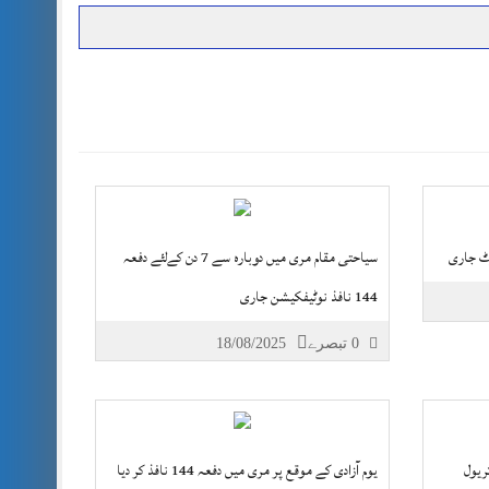
حرمت پر قربان
 کی پریس کانفرنس
ٹ جاری
سیاحتی مقام مری میں دوبارہ سے 7 دن کےلئے دفعہ
144 نافذ نوٹیفکیشن جاری
0 تبصرے
18/08/2025
ریول
یوم آزادی کے موقع پر مری میں دفعہ 144 نافذ کر دیا