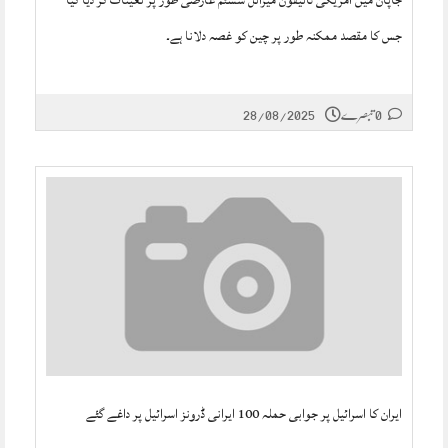
جاپان میں امریکی ٹائیفون میزائل سسٹم عارضی طور پر تعینات کر دیا گیا
جس کا مقصد ممکنہ طور پر چین کو غصہ دلانا ہے۔
28/08/2025
0 تبصرے
ایران کا اسرائیل پر جوابی حملہ 100 ایرانی ڈرونز اسرائیل پر داغے گئے