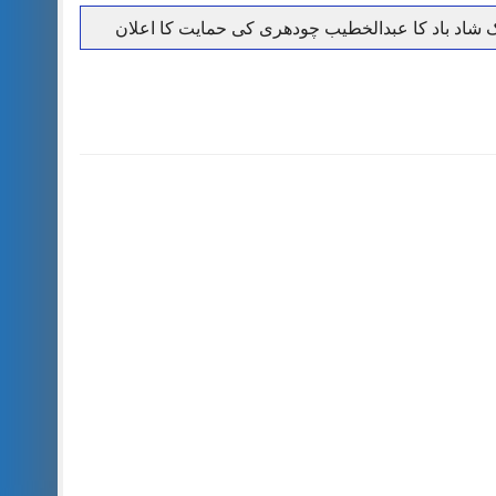
حرمت پر قربان
 کی پریس کانفرنس