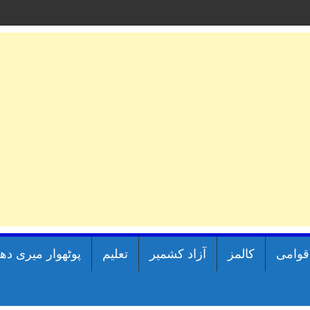
اقوامی
کالمز
آزاد کشمیر
تعلیم
پوٹھوار میری دھ