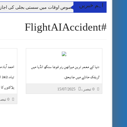
اہم خبریں
آئی ایم ایف مخصوص اوقات میں سستی بجلی کی اجازت 
قائداعظم نامی شہری کا شناختی کارڈ بلاک،عدالت کا
#FlightAIAccident
ڈپٹی کمشنر راولپنڈی کیپٹن(ر) ندیم ناصر کا دورہء کل
اسلام آباد میں غیرملکی وفود کی آمد کے موقع پر ڈیوٹی سے غائب پولیس اہلکاروں کی
مون سون بارشیں، لینڈ سلائیڈنگ اور کوٹلی ستیاں کے نظ
شہید گر وپ کیپٹنعاصم طارق مکمل فوجی اعزاز کے س
محکمہ موسمیات کا ملک کے مختلف علاقوں میں تیز ہ
دنیا کے معمر ترین میراتھن رنر فوجا سنگھ انڈیا میں
احمد آباد م
ٹریفک حادثے میں جانبحق۔
تب
ہلاکتوں کا
0 تبصرے
15/07/2025
0 تبصرے