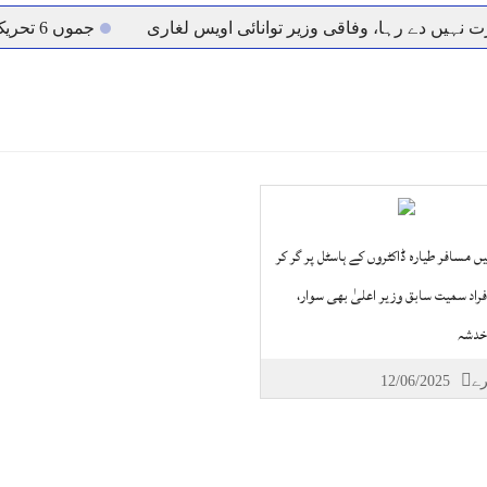
نہیں دے رہا، وفاقی وزیر توانائی اویس لغاری
جموں 6 تحریک شاد باد کا عبدالخطیب چودھری کی حمایت کا اعلان
 شہری کو پیش ہونے کا حکم
چارسدہ کا بہادر سپوت وطن کی 
رسیداں
خلاف سخت ایکشن، 2 اے ایس آئی سمیت 12 اہلکاروں کو نوکری سے فارغ کردیا گیا۔
ر انداز متاثرین
اسسٹنٹ کمشنر کلرسیداں سیدہ زینب حسین
اتھ سپردِ خاک
واؤں، گرج چمک کے ساتھ بارش کا الرٹ جاری.
یں مسافر طیارہ ڈاکٹروں کے ہاسٹل پر گر کر
اہ، 242 افراد سمیت سابق وزیر اعلیٰ بھی سوار،
 خدشہ
12/06/2025