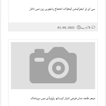
سی ای او ایجوکیشن کیخلاف احتجاج پانچویں روز میں داخل
0 تبصرے
03/08/2022
میجر طلحہ منان فوجی اعزاز کیساتھ راولپنڈی میں سپردخاک