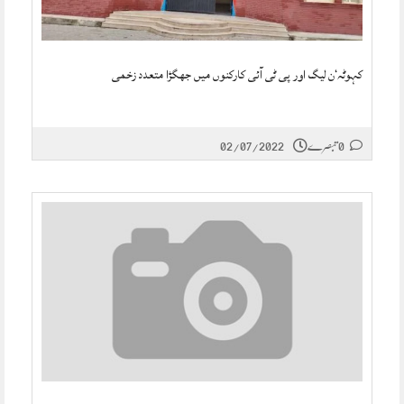
کہوٹہ‘ن لیگ اور پی ٹی آئی کارکنوں میں جھگڑا متعدد زخمی
0 تبصرے
02/07/2022