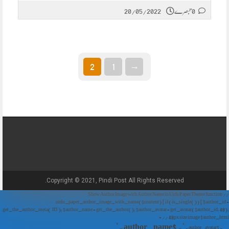
0 تبصرے
20/05/2022
2
1
→
Copyright © 2021, Pindi Post All Rights Reserved.
// Show Author Image with Author Name in UrduPaper Theme function
urdu_paper_author_image_with_name($content) { if (is_single()) { $author_id =
get_the_author_meta('ID'); $author_name = get_the_author(); $author_avatar = get_avatar($author_id, 48);
// 48px size image $author_html = '
' . $author_name . '
' . $author_avatar . '