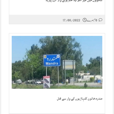
سکولوں میں غیر اعلانیہ ختم ہونے والا ڈرل پیریڈ
0 تبصرے
17/08/2022
مندرہ،خاتون کلہاڑیوں کے وار سے قتل