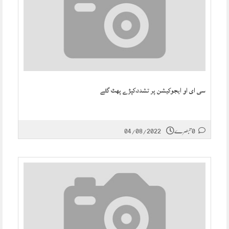
سی ای او ایجوکیشن پر تشدد،کپڑے پھٹ گئے
0 تبصرے
04/08/2022