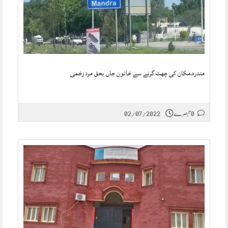
مندرہ،مکان کی چھت گرنے سے خاتون جاں بحق مرد زخمی
0 تبصرے
02/07/2022