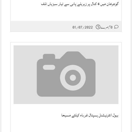
گوجرخان میں 4 کنال پر زہریلے پانی سے تیار سبزیاں تلف
0 تبصرے
01/07/2022
بیول انٹرنیشنل ہسپتال غرباء کیلئے مسیحا