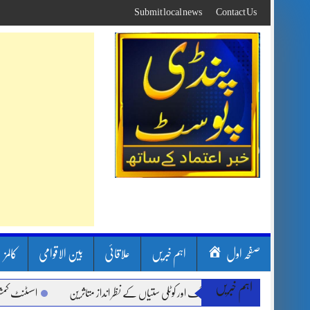
Skip
Submit local news
Contact Us
to
content
صفحہ اول
اہم خبریں
علاقائی
بین الاقوامی
کالمز
اہم خبریں
ون سون بارشیں، لینڈ سلائیڈنگ اور کوٹلی ستیاں کے نظر انداز متاثرین
اسسٹنٹ کمشنر کل