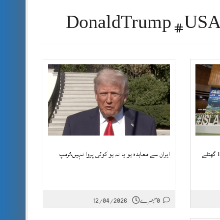
ایران اور امریکا کے درمیان اسلام آباد میں 14 گھنٹے
ایران سے معاہدہ ہو یا نہ ہو کوئی پروا نہیں،ٹرمپ
0 تبصرے
12/04/2026