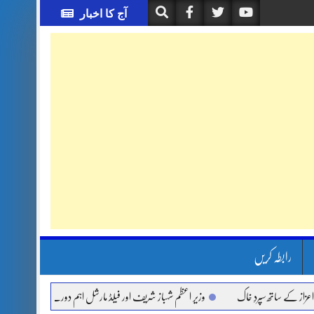
آج کا اخبار
رابطہ کریں
 کے ساتھ سپردِ خاک
وزیر اعظم شہباز شریف اور فیلڈ مارشل اہم دورے پر سعودی عرب روا