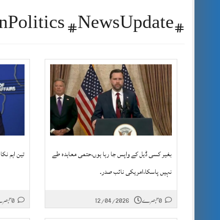
#DonaldTrump #USAProtests #NoKings #AmericanPolitics #NewsUpdate
بغیر کسی ڈیل کے واپس جا رہا ہوں،حتمی معاہدہ طے
تین اہم نکا
نہیں پاسکا،امریکی نائب صدر۔
0 تبصرے
12/04/2026
0 تبصرے