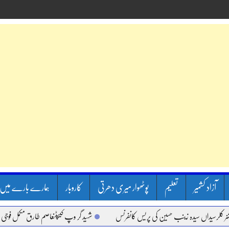
آزاد کشمیر
تعلیم
پوٹھوار میری دھرتی
کاروبار
ہمارے بارے میں
رسیداں سیدہ زینب حسین کی پریس کانفرنس
شہید گر وپ کیپٹنعاصم طارق مکمل فوجی اعزاز