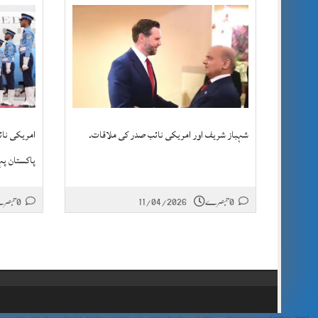
شہباز شریف اور امریکی نائب صدر کی ملاقات۔
امریکی نائ
پاکستان پہن
0 تبصرے
11/04/2026
0 تبصرے