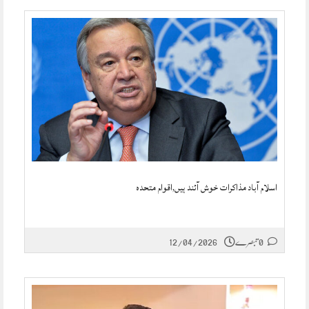
اسلام آباد مذاکرات خوش آئند ہیں,اقوام متحدہ
0 تبصرے
12/04/2026