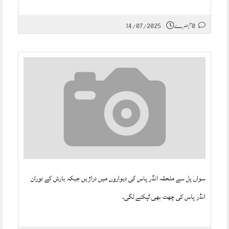
0 تبصرے
14/07/2025
سواں پل سے ملحقہ انڈر پاس کی دیواروں میں دراڑیں جبکہ بارش کے دوران
انڈر پاس کی چھت بھی ٹپکنے لگی۔