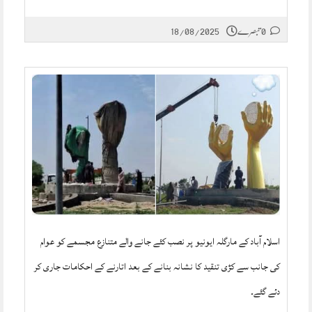
0 تبصرے
18/08/2025
اسلام آباد کے مارگلہ ایونیو پر نصب کئے جانے والے متنازع مجسمے کو عوام
کی جانب سے کڑی تنقید کا نشانہ بنانے کے بعد اتارنے کے احکامات جاری کر
دئے گئے۔