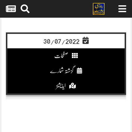
Skip
to
content
30/07/2022
صفحات
گزشتہ شمارے
ایڈیشنز