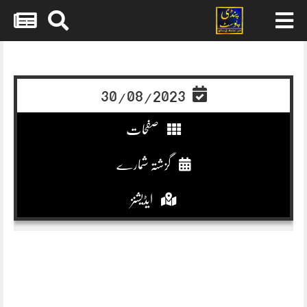
Skip
to
content
30/08/2023
صفحات
گزشتہ شمارے
ایڈیشنز