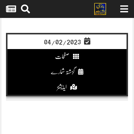
Skip
to
content
04/02/2023
صفحات
گزشتہ شمارے
ایڈیشنز