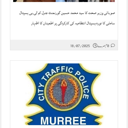
صوبائی وزیر صحت کا سید محمد حسین گورنمنٹ جنرل کم ٹی,بی ہسپتال
ساملی کا دورہ،ہسپتال انتظامیہ کی کارکردگی پر اطمینان کا اظہار
0 تبصرے
18/07/2025