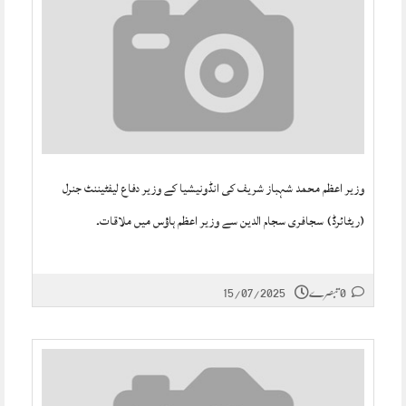
وزیر اعظم محمد شہباز شریف کی انڈونیشیا کے وزیر دفاع لیفٹیننٹ جنرل
(ریٹائرڈ) سجافری سجام الدین سے وزیر اعظم ہاؤس میں ملاقات۔
0 تبصرے
15/07/2025