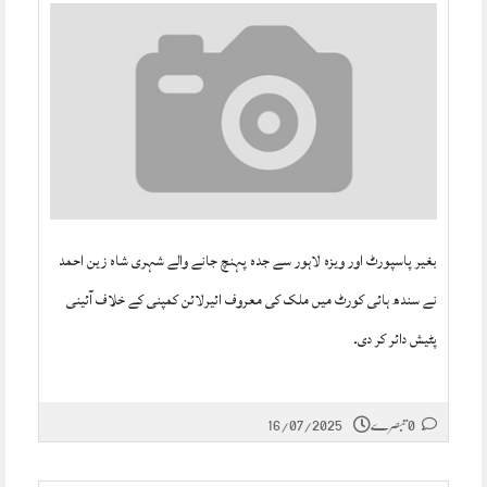
بغیر پاسپورٹ اور ویزہ لاہور سے جدہ پہنچ جانے والے شہری شاہ زین احمد
نے سندھ ہائی کورٹ میں ملک کی معروف ائیرلائن کمپنی کے خلاف آئینی
پٹیش دائر کر دی۔
0 تبصرے
16/07/2025