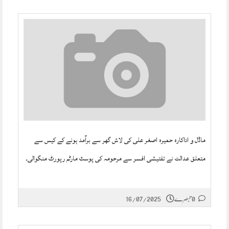
ماڈل و اداکارہ حمیرہ اصغر علی کی لاش گھر سے برآمد ہونے کے کیس سے
متعلق عدالت نے تفتیشی افسر سے مرحومہ کی پوسٹ مارٹم رپورٹ منگوالی۔
0 تبصرے
16/07/2025