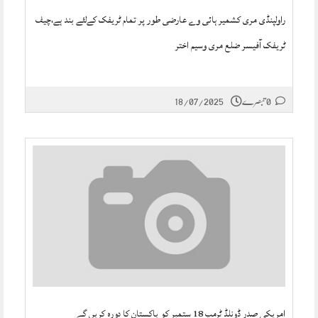
راولپنڈی مری کشمیر ہائی وے عارضی طور پر تمام ٹریفک کےلئے بند ہے،چیف
ٹریفک آفیسر ضلع مری وسیم اختر
0 تبصرے
18/07/2025
امریکی صدر ڈونلڈ ٹرمپ 18 ستمبر کو پاکستان کا دورہ کریں گے