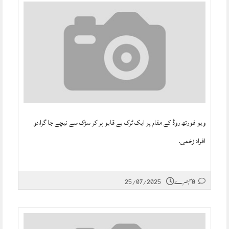
ویو فورتھ روڈ کے مقام پر ایک ٹرک بے قابو ہر کر سڑک سے نیچے جا گرا،دو
افراد زخمی۔
0 تبصرے
25/07/2025