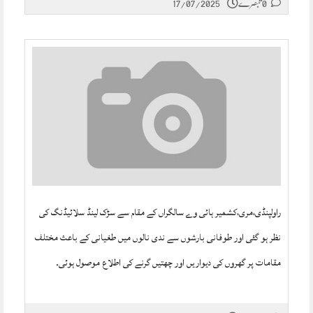
0 تبصرے
17/07/2025
راولپنڈی،مری،کشمیر ہائی وے سالگراں کے مقام سے سڑک لینڈ سلائیڈنگ کی
نظر ہو گئی اور طوفانی بارشوں سے ندی نالوں میں طغیانی کے باعث مختلف
مقامات پر گھروں کی دیواریں اور چھتیں گرنے کی اطلاع موصول ہوئی۔