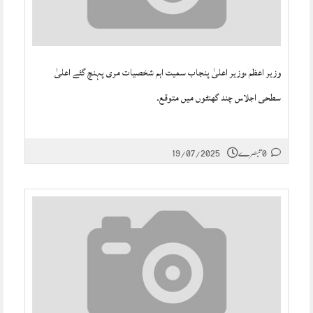
وزیر اعظم ،وزیر اعلیٰ پنجاب سمیت اہم شخصیات مری پہنچ گئے اعلیٰ
سطحی اجلاس چند گھنٹوں میں متوقع۔
0 تبصرے
19/07/2025