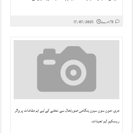
0 تبصرے
17/07/2025
مری :مون سون سیزن ہنگامی صورتحال سے نمٹنے کے لیے اہم مقامات پر واٹر
ریسکیو ٹیم تعینات۔