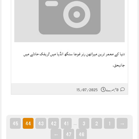
دنیا کے معمر ترین میراتھن رنر فوجا سنگھ انڈیا میں ٹریفک حادثے میں
جانبحق۔
0 تبصرے
15/07/2025
45
44
43
42
41
3
2
1
→
…
←
47
46