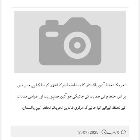
تحریکِ تحفظِ آئینِ پاکستان کا باضابطہ قیام کا اعلان کر دیا گیا ہے جس میں
ہر اس احتجاج کی حمایت کی جائیگی جو آئین،جمہوریت اور عوامی مقادات
کے تحفظ کےلئے کیا جائے گا۔مرکزی قائدین تحریکِ تحفظِ آئینِ پاکستان۔
0 تبصرے
17/07/2025