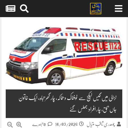
Skip
to
content
نڑالی میں گیس لیکج سے خوفناک دھماکہ، چار گھر تباہ، ایک خاتون
جاں بحق، چار افراد جھلس گئے
14/03/2026
چوھدری ثاقب متیال
0 تبصرے