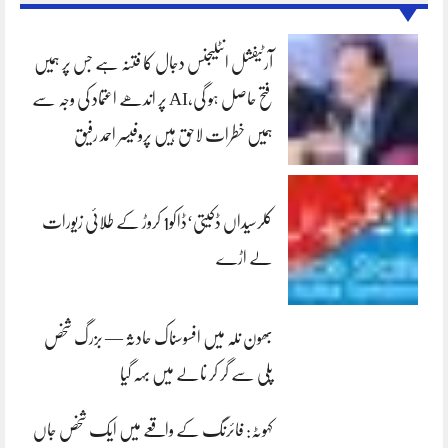
آرٹیفشل انٹلیجنس دجال کا فتنہ ہے جس پر ہمیں
فتح حاصل ہو گی،AI پر اندھے اعتماد کی وجہ سے
ہمیں خطرات لاحق ہیں پروفیسر احمد رفیق
کلرسیداں ڈکیتی‘ڈاکو1 کروڑ کے طلائی زیورات
لے اڑے
بھون نلہ میں افسوسناک حادثہ — بزرگ شخص
پلی سے گر کر نالے میں بہہ گیا
کہوٹہ: فائرنگ کے واقعے میں ایک شخص جاں