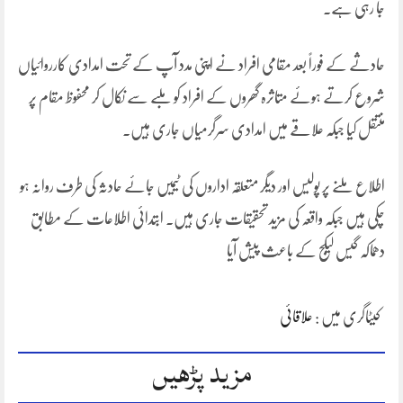
جا رہی ہے۔
حادثے کے فوراً بعد مقامی افراد نے اپنی مدد آپ کے تحت امدادی کارروائیاں
شروع کرتے ہوئے متاثرہ گھروں کے افراد کو ملبے سے نکال کر محفوظ مقام پر
منتقل کیا جبکہ علاقے میں امدادی سرگرمیاں جاری ہیں۔
اطلاع ملنے پر پولیس اور دیگر متعلقہ اداروں کی ٹیمیں جائے حادثہ کی طرف روانہ ہو
چکی ہیں جبکہ واقعہ کی مزید تحقیقات جاری ہیں۔ ابتدائی اطلاعات کے مطابق
دھماکہ گیس لیکج کے باعث پیش آیا
کیٹاگری میں :
علاقائی
مزید پڑھیں