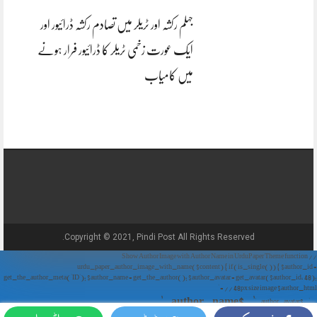
جہلم رکشہ اور ٹریلر میں تصادم رکشہ ڈرائیور اور
ایک عورت زخمی ٹریلر کا ڈرائیور فرار ہونے
میں کامیاب
Copyright © 2021, Pindi Post All Rights Reserved.
// Show Author Image with Author Name in UrduPaper Theme function
urdu_paper_author_image_with_name($content) { if (is_single()) { $author_id =
get_the_author_meta('ID'); $author_name = get_the_author(); $author_avatar = get_avatar($author_id, 48);
// 48px size image $author_html = '
' . $author_name . '
' . $author_avatar . '