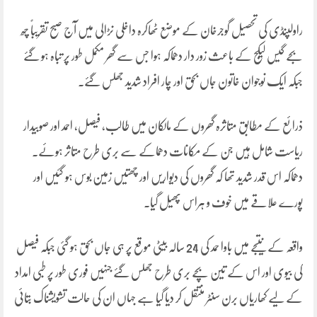
راولپنڈی کی تحصیل گوجرخان کے موضع ٹھاکرہ داخلی نڑالی میں آج صبح تقریباً چھ
بجے گیس لیکج کے باعث زور دار دھماکہ ہوا جس سے گھر مکمل طور پر تباہ ہو گئے
جبکہ ایک نوجوان خاتون جاں بحق اور چار افراد شدید جھلس گئے۔
ذرائع کے مطابق متاثرہ گھروں کے مالکان میں طالب، فیصل، احمد اور صوبیدار
ریاست شامل ہیں جن کے مکانات دھماکے سے بری طرح متاثر ہوئے۔
دھماکہ اس قدر شدید تھا کہ گھروں کی دیواریں اور چھتیں زمین بوس ہو گئیں اور
پورے علاقے میں خوف و ہراس پھیل گیا۔
واقعہ کے نتیجے میں باوا حمد کی 24 سالہ بیٹی موقع پر ہی جاں بحق ہو گئی جبکہ فیصل
کی بیوی اور اس کے تین بچے بری طرح جھلس گئے جنہیں فوری طور پر طبی امداد
کے لیے کھاریاں برن سنٹر منتقل کر دیا گیا ہے جہاں ان کی حالت تشویشناک بتائی