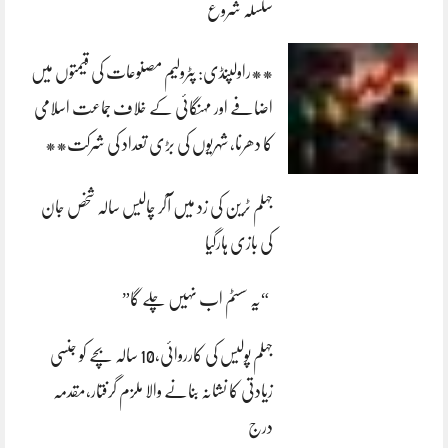
سلسلہ شروع
**راولپنڈی: پٹرولیم مصنوعات کی قیمتوں میں
اضافے اور مہنگائی کے خلاف جماعت اسلامی
کا دھرنا، شہریوں کی بڑی تعداد کی شرکت**
جہلم ٹرین کی زد میں آکر چالیس سالہ شخص جان
کی بازی ہارگیا
“یہ سسٹم اب نہیں چلے گا”
جہلم پولیس کی کارروائی،10 سالہ بچے کو جنسی
زیادتی کا نشانہ بنانے والا ملزم گرفتار،مقدمہ
درج