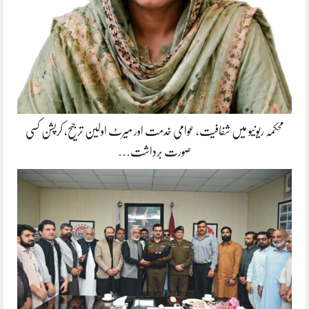
محکمہ ریونیو میں شفافیت، عوامی خدمت اور میرٹ اولین ترجیح، کرپشن کسی
صورت برداشت…