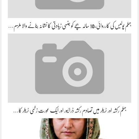
جہلم پولیس کی کارروائی،10 سالہ بچے کو جنسی زیادتی کا نشانہ بنانے والا ملزم…
جہلم رکشہ اور ٹریلر میں تصادم رکشہ ڈرائیور اور ایک عورت زخمی ٹریلر کا…