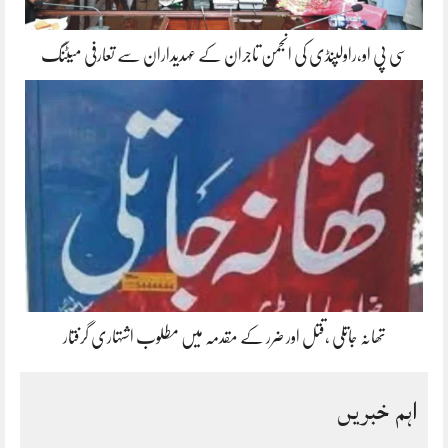
سی پی او،راولپنڈی کی انجمن تاجران کے عہدیداران سے تعارفی میٹنگ
تھانہ جاتلی ،قتل اور ضرر کے مقدمہ میں مطلوب اشتہاری گرفتار
اہم خبریں