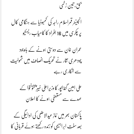
بحق، تین زخمی
انجینئر قمراسلام راجہ کی کمبوڈیا سے ہنگامی کال
پر چکری میں 16 افراد کا کامیاب ریسکیو
عمران خان سے دوستی ہونے کے باوجود
چودھری نثار نے تحریک انصاف میں شمولیت
سے انکاری رہے
علی امین گنڈاپور کا وزیراعلیٰ خیبرپختونخوا کے
عہدے سے مستعفی ہونے کا اعلان
پاکستان بھر میں نمازِ عیدالاضحی کی ادائیگی کے
بعد سنتِ ابراہیمی کو زندہ رکھتے ہوئے قربانی کا