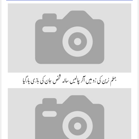
جہلم ٹرین کی زد میں آکر چالیس سالہ شخص جان کی بازی ہارگیا