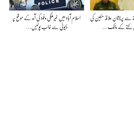
 سے پریشان علاقہ مکین کی
اسلام آباد میں غیرملکی وفود کی آمد کے موقع پر
ر کتے کے مالک…
ڈیوٹی سے غائب پولیس…