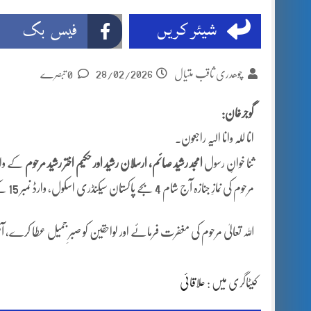
شیئر کریں
فیس بک
28/02/2026
چوھدری ثاقب متیال
0 تبصرے
گوجرخان:
انا للہ وانا الیہ راجعون۔
ثنا خوانِ رسول
امجد رشید صائم، ارسلان رشید اور حکیم اختر رشید مرحوم
کے والد
مرحوم کی نمازِ جنازہ آج شام 4 بجے پاکستان سیکنڈری اسکول، وارڈ نمبر 15 کے گراؤنڈ میں ادا کی جائے گی۔
اللہ تعالیٰ مرحوم کی مغفرت فرمائے اور لواحقین کو صبرِ جمیل عطا کرے، 
کیٹاگری میں :
علاقائی