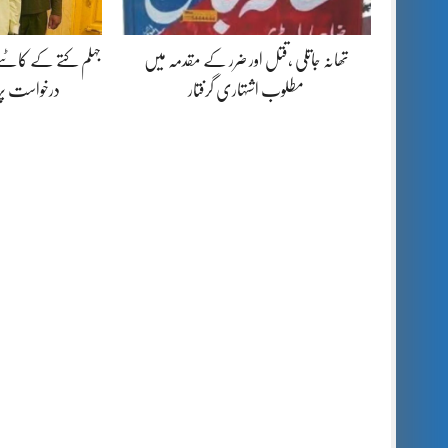
تھانہ جاتلی ،قتل اور ضرر کے مقدمہ میں
جہلم کتے کے کاٹنے
مطلوب اشتہاری گرفتار
درخواست پ