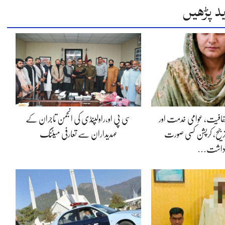
د پڑھیں
 شفافیت، عوامی خدمت اور
سی پی او،راولپنڈی کی انجمن تاجران کے
جیح، کرپشن کسی صورت
عہدیداران سے تعارفی میٹنگ
داشت…