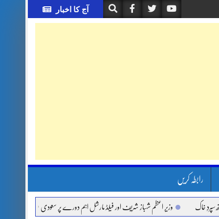
آج کا اخبار
رابطہ کریں
خاک
وزیر اعظم شہباز شریف اور فیلڈ مارشل اہم دورے پر سعودی عرب روانہ
آئی