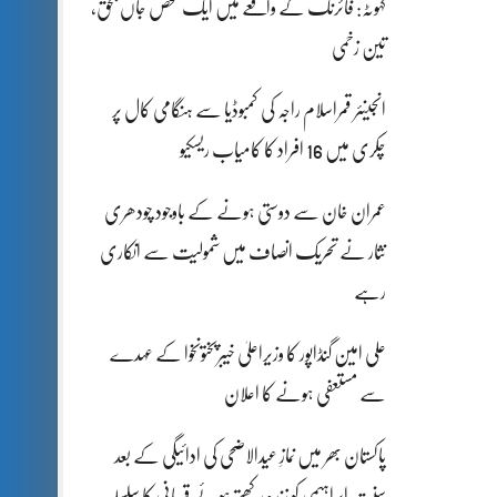
کہوٹہ: فائرنگ کے واقعے میں ایک شخص جاں بحق،
تین زخمی
انجینئر قمراسلام راجہ کی کمبوڈیا سے ہنگامی کال پر
چکری میں 16 افراد کا کامیاب ریسکیو
عمران خان سے دوستی ہونے کے باوجود چودھری
نثار نے تحریک انصاف میں شمولیت سے انکاری
رہے
علی امین گنڈاپور کا وزیراعلیٰ خیبرپختونخوا کے عہدے
سے مستعفی ہونے کا اعلان
پاکستان بھر میں نمازِ عیدالاضحی کی ادائیگی کے بعد
سنتِ ابراہیمی کو زندہ رکھتے ہوئے قربانی کا سلسلہ