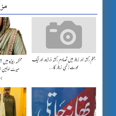
مزی
جہلم رکشہ اور ٹریلر میں تصادم رکشہ ڈرائیور اور ایک
محکمہ ریونیو میں
عورت زخمی ٹریلر کا…
میرٹ اولین تر
بر