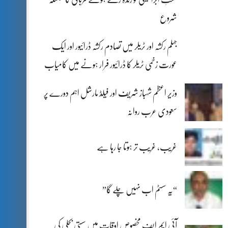
شروع
جہلم رکشہ اور ٹریلر میں تصادم رکشہ ڈرائیور اور ایک
عورت زخمی ٹریلر کا ڈرائیور فرار ہونے میں کامیاب
وزیر اعظم شہباز شریف اور فیلڈ مارشل اہم دورے پر
سعودی عرب روانہ
غریب، غریب تر ہوتا جا رہا ہے
“یہ سسٹم اب نہیں چلے گا”
آئی ایم ایف مخصوص اوقات میں سستی بجلی کی