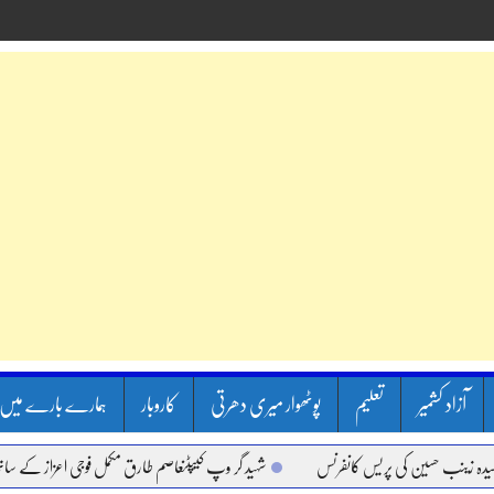
آزاد کشمیر
تعلیم
پوٹھوار میری دھرتی
کاروبار
ہمارے بارے میں
ینب حسین کی پریس کانفرنس
شہید گر وپ کیپٹنعاصم طارق مکمل فوجی اعزاز کے ساتھ سپردِ 