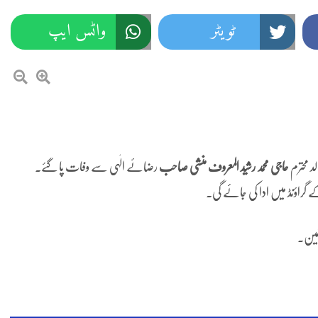
ٹویٹر
واٹس ایپ
 محترم
حاجی محمد رشید المعروف منشی صاحب
رضائے الٰہی سے وفات پا گئے۔
آمین۔