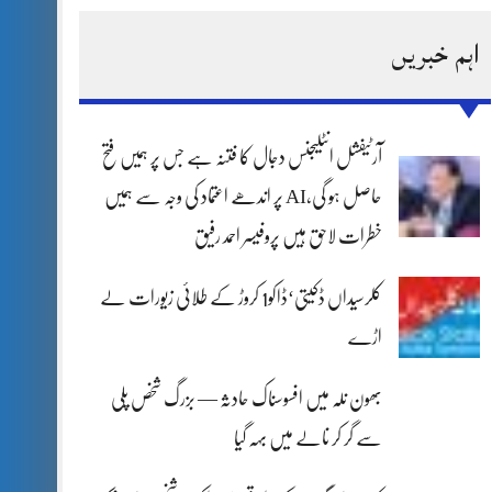
اہم خبریں
آرٹیفشل انٹلیجنس دجال کا فتنہ ہے جس پر ہمیں فتح
حاصل ہو گی،AI پر اندھے اعتماد کی وجہ سے ہمیں
خطرات لاحق ہیں پروفیسر احمد رفیق
کلرسیداں ڈکیتی‘ڈاکو1 کروڑ کے طلائی زیورات لے
اڑے
بھون نلہ میں افسوسناک حادثہ — بزرگ شخص پلی
سے گر کر نالے میں بہہ گیا