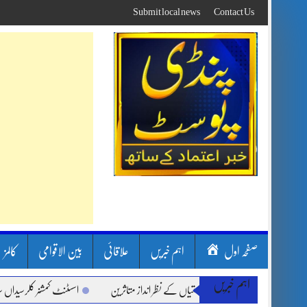
Skip
Submit local news
Contact Us
to
content
صفحہ اول
اہم خبریں
علاقائی
بین الاقوامی
کالمز
اہم خبریں
 لینڈ سلائیڈنگ اور کوٹلی ستیاں کے نظر انداز متاثرین
اسسٹنٹ کمشنر کلرسیداں سیدہ ز