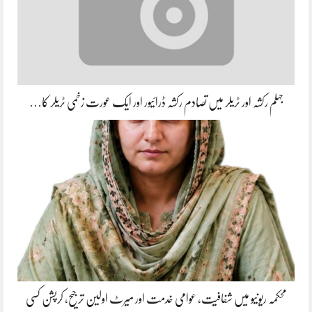
جہلم رکشہ اور ٹریلر میں تصادم رکشہ ڈرائیور اور ایک عورت زخمی ٹریلر کا…
محکمہ ریونیو میں شفافیت، عوامی خدمت اور میرٹ اولین ترجیح، کرپشن کسی