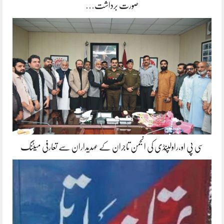
صورت برداشت…
سی پی او،راولپنڈی کی انجمن تاجران کے عہدیداران سے تعارفی میٹنگ