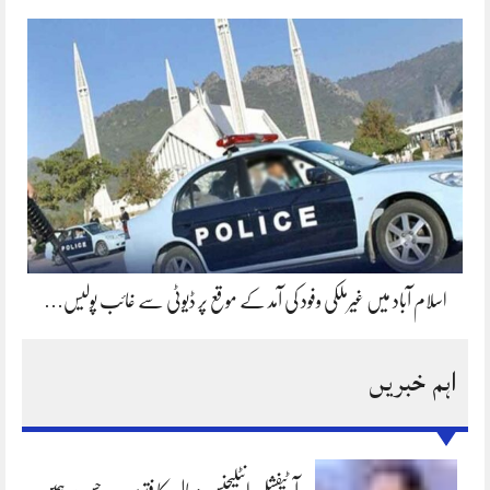
اسلام آباد میں غیرملکی وفود کی آمد کے موقع پر ڈیوٹی سے غائب پولیس…
اہم خبریں