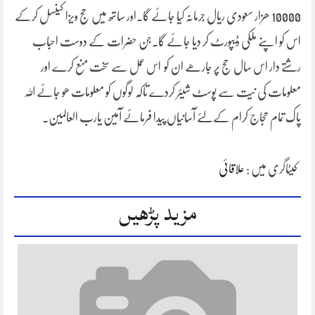
10000 ھزار سعودی ریال جرمانہ کیا جائے گا۔اور ساتھ میں حج ویزا کینسل کرکے
اس کو اپنے ملکی ڈیپورٹ کر دیا جائے گا۔جن حضرات کے دوست احباب
رشتے دار اس سال حج پر جارھے ان کو اس عمل سے سخت منع کرے اور
معلومات کی نیت سے پوسٹ شیئر کردے تاکہ لوگوں کو معلومات ھو جائے اللہ
پاک تمام حجاج کرام کےلئے آسانیاں پیدا فرمائے آمین یارب العالمین۔
کیٹاگری میں :
علاقائی
مزید پڑھیں