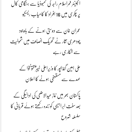
انجینئر قمراسلام راجہ کی کمبوڈیا سے ہنگامی کال
پر چکری میں 16 افراد کا کامیاب ریسکیو
عمران خان سے دوستی ہونے کے باوجود
چودھری نثار نے تحریک انصاف میں شمولیت
سے انکاری رہے
علی امین گنڈاپور کا وزیراعلیٰ خیبرپختونخوا کے
عہدے سے مستعفی ہونے کا اعلان
پاکستان بھر میں نمازِ عیدالاضحی کی ادائیگی کے
بعد سنتِ ابراہیمی کو زندہ رکھتے ہوئے قربانی کا
سلسلہ شروع