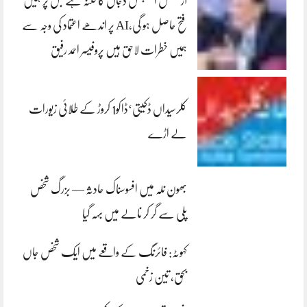
آرٹیفشل انٹلیجنس دجال کا فتنہ ہے جس پر ہمیں
فتح حاصل ہو گی،AI پر اندھے اعتماد کی وجہ سے
ہمیں خطرات لاحق ہیں پروفیسر احمد رفیق
کلرسیداں ڈکیتی‘ڈاکو1 کروڑ کے طلائی زیورات
لے اڑے
بھون نلہ میں افسوسناک حادثہ — بزرگ شخص
پلی سے گر کر نالے میں بہہ گیا
کہوٹہ: فائرنگ کے واقعے میں ایک شخص جاں
بحق، تین زخمی