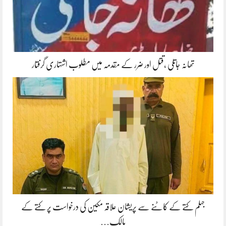
تھانہ جاتلی ،قتل اور ضرر کے مقدمہ میں مطلوب اشتہاری گرفتار
جہلم کتے کے کاٹنے سے پریشان علاقہ مکین کی درخواست پر کتے کے
مالک…