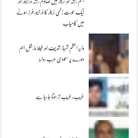
جہلم رکشہ اور ٹریلر میں تصادم رکشہ ڈرائیور اور
ایک عورت زخمی ٹریلر کا ڈرائیور فرار ہونے
میں کامیاب
وزیر اعظم شہباز شریف اور فیلڈ مارشل اہم
دورے پر سعودی عرب روانہ
غریب، غریب تر ہوتا جا رہا ہے