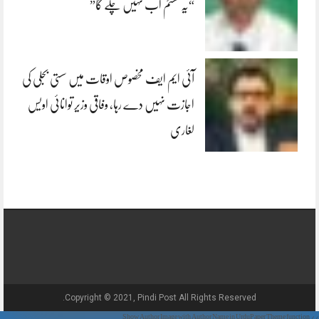
“یہ سسٹم اب نہیں چلے گا”
آئی ایم ایف مخصوص اوقات میں سستی بجلی کی
اجازت نہیں دے رہا، وفاقی وزیر توانائی اویس
لغاری
Copyright © 2021, Pindi Post All Rights Reserved.
// Show Author Image with Author Name in UrduPaper Theme function