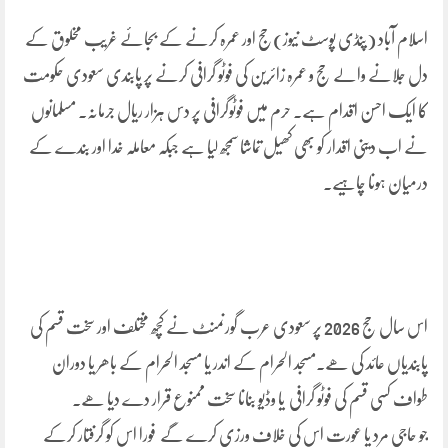
اسلام آباد (پنڈی پوسٹ نیوز)حج اور عمرہ کرنے کے بجائے غریب مخلوق کے
دل جلانے والے حج و عمرہ زائرین کی فوٹو گرافی کرنے پر پابندی سعودی حکومت
کا ایک احسن اقدام ہے۔ حرم میں فوٹوگرافی پر دس ہزار ریال جرمانہ۔ مسلمانوں
نے اب دینی اقدار کو بھی کھیل تماشا سمجھ لیا ہے جبکہ معاملہ خدا اور بندے کے
درمیان ہونا چاہیے۔
اس سال حج 2026 پر سعودی عرب گورنمنٹ نے کچھ مختلف اور سخت قسم کی
پابندیاں عائد کی ھے۔مسجد الحرام کے اندر یا مسجد الحرام کے باھر یا دوران
طواف کسی قسم کی فوٹو گرافی یا وڈیو بنانا سخت ممنوع قرار دے دیا ھے۔
جو حاجی مرد یا عورت اس کی خلاف ورزی کرے گے فورا اس کو گرفتار کرکے