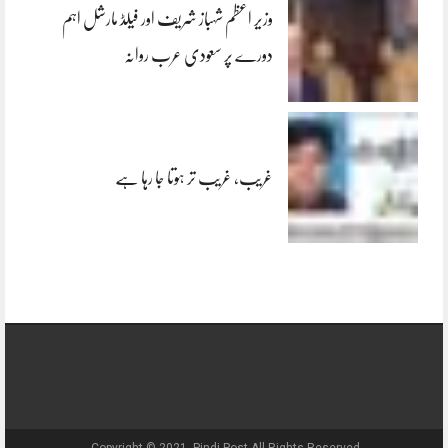
وزیر اعظم شہباز شریف اور فیلڈ مارشل اہم
دورے پر سعودی عرب روانہ
غریب، غریب تر ہوتا جا رہا ہے
Copyright © 2021, Pindi Post All Rights Reserved.