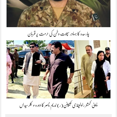
چارسدہ کا بہادر سپوت وطن کی حرمت پر قربان
ڈپٹی کمشنر راولپنڈی کیپٹن(ر) ندیم ناصر کا دورہء کلرسیداں