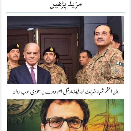
مزید پڑھیں
وزیر اعظم شہباز شریف اور فیلڈ مارشل اہم دورے پر سعودی عرب روانہ