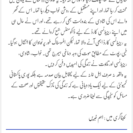
محنت کر رہا تھا، اور اپنے مستقبل کے روشن خواب دیکھ رہا تھا۔ اس کے گھر
والے اس کی شادی کے بندوبست بھی کر رہے تھے، اور اس نے حال ہی
میں اپنے ریزیڈنسی کارڈ کے لیے ڈاکومنٹس جمع کروائے تھے۔
یہ ریزیڈنسی کارڈ ابھی آنے والا تھا، لیکن افسوسناک طور پر نوجوان کا انتقال ہو گیا۔
طبی رپورٹ کے مطابق موت کی وجہ دماغی ہیمرج تھی۔ خواب، شادی،
ریزیڈنسی اور تابوت نے زندگی کی امیدیں دفن کر دیں۔
یہ واقعہ نہ صرف اہل خانہ کے لیے ناقابل بیان صدمہ ہے بلکہ پوری پاکستانی
کمیونٹی کے لیے ایک یاد دہانی ہے کہ زندگی کی نازک حقیقتوں اور صحت کے
مسائل کو سنجیدگی سے لینا ضروری ہے۔
کیٹاگری میں :
اہم خبریں