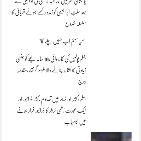
پاکستان بھر میں نمازِ عیدالاضحی کی ادائیگی کے
بعد سنتِ ابراہیمی کو زندہ رکھتے ہوئے قربانی کا
سلسلہ شروع
“یہ سسٹم اب نہیں چلے گا”
جہلم پولیس کی کارروائی،10 سالہ بچے کو جنسی
زیادتی کا نشانہ بنانے والا ملزم گرفتار،مقدمہ
درج
جہلم رکشہ اور ٹریلر میں تصادم رکشہ ڈرائیور اور
ایک عورت زخمی ٹریلر کا ڈرائیور فرار ہونے
میں کامیاب