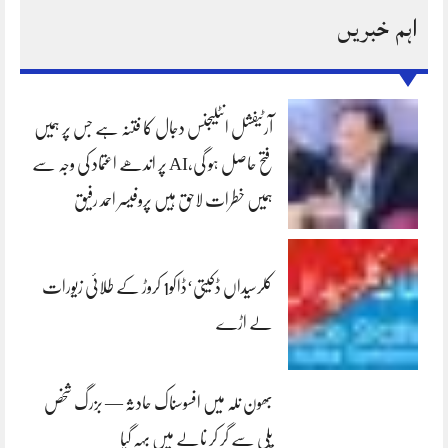
اہم خبریں
آرٹیفشل انٹلیجنس دجال کا فتنہ ہے جس پر ہمیں
فتح حاصل ہو گی،AI پر اندھے اعتماد کی وجہ سے
ہمیں خطرات لاحق ہیں پروفیسر احمد رفیق
کلرسیداں ڈکیتی‘ڈاکو1 کروڑ کے طلائی زیورات
لے اڑے
بھون نلہ میں افسوسناک حادثہ — بزرگ شخص
پلی سے گر کر نالے میں بہہ گیا