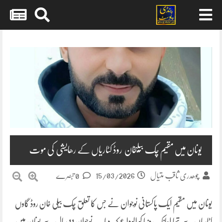
Skip
to
content
یونان میں مقیم چک بیلیخان روڈ کٹاریاں کے رھایشی کی موت
15/03/2026
چوھدری ثاقب متیال
0 تبصرے
یونان میں مقیم ایک پاکستانی نوجوان نے جس کا تعلق چک بیلی خان روڈ گاوں
کٹاریاں سے تھا اچانک دنیا کو الوداع کہہ دیا۔ یہ نوجوان 11 سال سے یونان میں