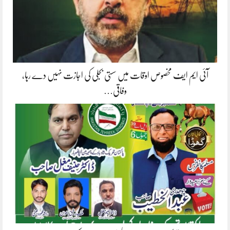
آئی ایم ایف مخصوص اوقات میں سستی بجلی کی اجازت نہیں دے رہا،
وفاقی…