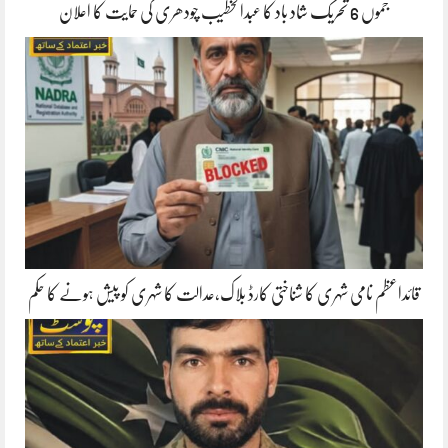
جموں 6 تحریک شاد باد کا عبدالخطیب چودھری کی حمایت کا اعلان
قائداعظم نامی شہری کا شناختی کارڈ بلاک،عدالت کا شہری کو پیش ہونے کا حکم