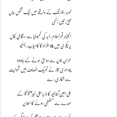
کہوٹہ: فائرنگ کے واقعے میں ایک شخص جاں
بحق، تین زخمی
انجینئر قمراسلام راجہ کی کمبوڈیا سے ہنگامی کال
پر چکری میں 16 افراد کا کامیاب ریسکیو
عمران خان سے دوستی ہونے کے باوجود
چودھری نثار نے تحریک انصاف میں شمولیت
سے انکاری رہے
علی امین گنڈاپور کا وزیراعلیٰ خیبرپختونخوا کے
عہدے سے مستعفی ہونے کا اعلان