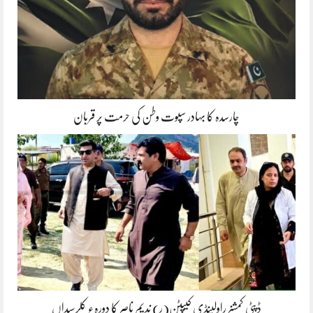
چارسدہ کا بہادر سپوت وطن کی حرمت پر قربان
ڈپٹی کمشنر راولپنڈی کیپٹن(ر) ندیم ناصر کا دورہء کلرسیداں