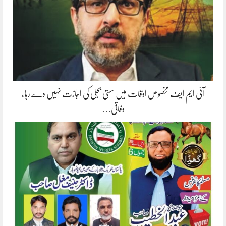
آئی ایم ایف مخصوص اوقات میں سستی بجلی کی اجازت نہیں دے رہا،
وفاقی…