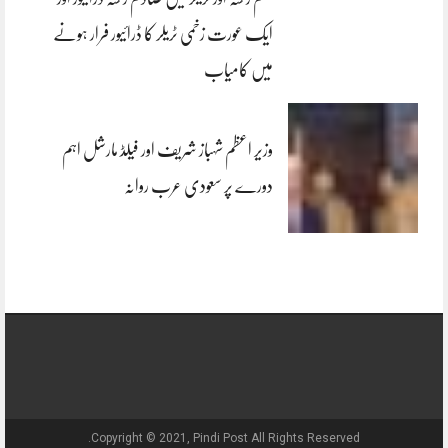
ایک عورت زخمی ٹریلر کا ڈرائیور فرار ہونے
میں کامیاب
وزیر اعظم شہباز شریف اور فیلڈ مارشل اہم
دورے پر سعودی عرب روانہ
Copyright © 2021, Pindi Post All Rights Reserved.