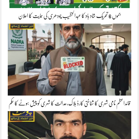
جموں 6 تحریک شاد باد کا عبدالخطیب چودھری کی حمایت کا اعلان
قائداعظم نامی شہری کا شناختی کارڈ بلاک،عدالت کا شہری کو پیش ہونے کا حکم