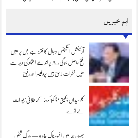
اہم خبریں
آرٹیفشل انٹلیجنس دجال کا فتنہ ہے جس پر ہمیں
فتح حاصل ہو گی،AI پر اندھے اعتماد کی وجہ سے
ہمیں خطرات لاحق ہیں پروفیسر احمد رفیق
کلرسیداں ڈکیتی‘ڈاکو1 کروڑ کے طلائی زیورات
لے اڑے
بھون نلہ میں افسوسناک حادثہ — بزرگ شخص