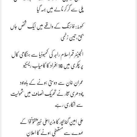
پلی سے گر کر نالے میں بہہ گیا
کہوٹہ: فائرنگ کے واقعے میں ایک شخص جاں
بحق، تین زخمی
انجینئر قمراسلام راجہ کی کمبوڈیا سے ہنگامی کال
پر چکری میں 16 افراد کا کامیاب ریسکیو
عمران خان سے دوستی ہونے کے باوجود
چودھری نثار نے تحریک انصاف میں شمولیت
سے انکاری رہے
علی امین گنڈاپور کا وزیراعلیٰ خیبرپختونخوا کے
عہدے سے مستعفی ہونے کا اعلان