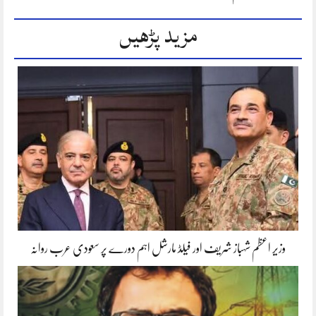
مزید پڑھیں
وزیر اعظم شہباز شریف اور فیلڈ مارشل اہم دورے پر سعودی عرب روانہ