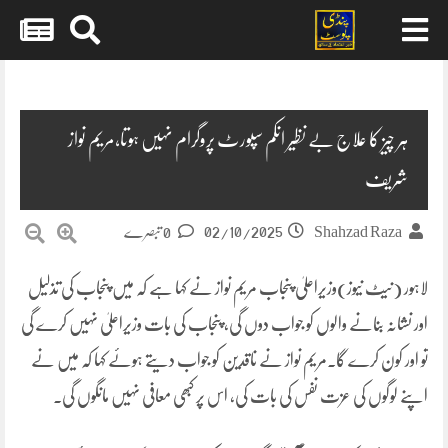
Skip
to
content
ہر چیز کا علاج بے نظیر انکم سپورٹ پروگرام نہیں ہوتا،مریم نواز
شریف
02/10/2025
Shahzad Raza
0 تبصرے
لاہور (نیٹ نیوز)وزیراعلیٰ پنجاب مریم نواز نے کہا ہے کہ میں پنجاب کی تذلیل
اور نشانہ بنانے والوں کو جواب دوں گی، پنجاب کی بات وزیراعلیٰ نہیں کرے گی
تو اور کون کرے گا۔مریم نواز نے ناقدین کو جواب دیتے ہوئے کہا کہ میں نے
اپنے لوگوں کی عزت نفس کی بات کی، اس پر کبھی معافی نہیں مانگوں گی۔