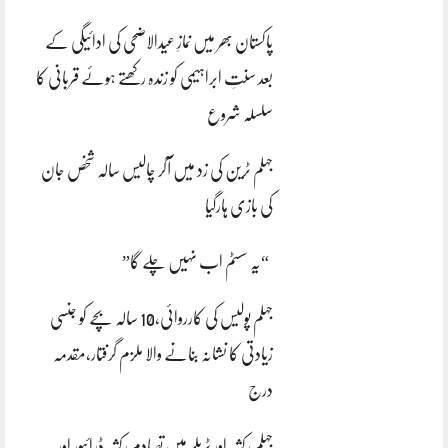
پاکستان بھر میں نمازِ عیدالاضحی کی ادائیگی کے
بعد سنتِ ابراہیمی کو زندہ رکھتے ہوئے قربانی کا
سلسلہ شروع
جہلم ٹرین کی زد میں آکر چالیس سالہ شخص جان
کی بازی ہارگیا
“یہ سسٹم اب نہیں چلے گا”
جہلم پولیس کی کارروائی،10 سالہ بچے کو جنسی
زیادتی کا نشانہ بنانے والا ملزم گرفتار،مقدمہ
درج
جہلم رکشہ اور ٹریلر میں تصادم رکشہ ڈرائیور اور