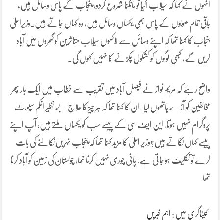
انہوں نے کہا کہ سیلاب آگیا تو مانگنا شروع کردو، پنجاب کے پاس وسائل ہیں،
باقی تمام صوبوں کے پاس بھی یکساں وسائل ہیں، وہ کہاں جاتے ہیں۔وزیراعلیٰ
پنجاب کا کہنا تھا کہ اپنے وسائل سے لاکھوں سیلاب متاثرین کو گھروں میں آباد
کریں گے، کبھی لوگوں کو کشکول پکڑنے کا نہیں کہوں گی۔
واضح رہے کہ مریم نواز نے فیصل آباد میں تقریب سے خطاب میں ایک بار پھر
مخالفین کو آڑے ہاتھوں لیا۔ان کا کہنا تھا کہ ہر چیز کا علاج بے نظیر انکم سپورٹ
پروگرام نہیں ہوتا، این ایف سی کے پیسے سب کو یکساں ملتے ہیں، آپ اپنے
پیسے کہاں لگاتے ہیں؟وزیر اعلیٰ کا مزید کہنا تھا کہ پنجاب نہریں نکالنے کی بات
کرے تو تکلیف ہو جاتی ہے، پانی چوری نہیں کرنا تھا، چولستان کی زمین کو آباد کرنا
تھا
کیٹاگری میں :
اہم خبریں