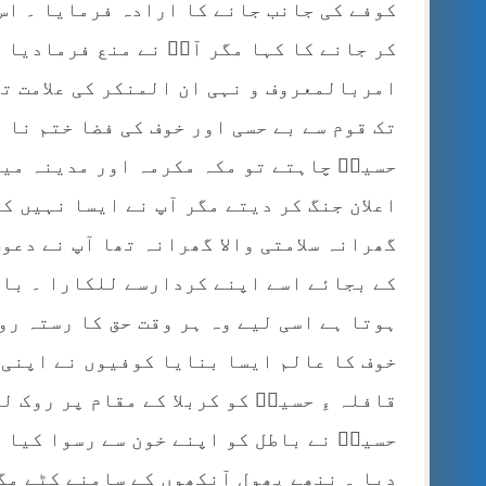
کوفے کی جانب جانے کا ارادہ فرمایا ۔ اس 
کر جانے کا کہا مگر آپؓ نے منع فرمادیا ۔
امربالمعروف و نہی ان المنکر کی علامت تھ
تک قوم سے بے حسی اور خوف کی فضا ختم نا 
حسینؓ چاہتے تو مکہ مکرمہ اور مدینہ میں 
اعلان جنگ کر دیتے مگر آپ نے ایسا نہیں ک
گھرانہ سلامتی والا گھرانہ تھا آپ نے دعو
کے بجائے اسے اپنے کردارسے للکارا ۔ باط
ہوتا ہے اسی لیے وہ ہر وقت حق کا رستہ رو
خوف کا عالم ایسا بنایا کوفیوں نے اپنی 
قافلہ ءِ حسینؓ کو کربلا کے مقام پر روک 
حسینؓ نے باطل کو اپنے خون سے رسوا کیا ا
دیا ۔ ننھے پھول آنکھوں کے سامنے کٹے مگ