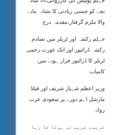
جہلم پولیس کی کارروائی،10 سالہ
بچے کو جنسی زیادتی کا نشانہ بنانے
والا ملزم گرفتار،مقدمہ درج
جہلم رکشہ اور ٹریلر میں تصادم
رکشہ ڈرائیور اور ایک عورت زخمی
ٹریلر کا ڈرائیور فرار ہونے میں
کامیاب
وزیر اعظم شہباز شریف اور فیلڈ
مارشل اہم دورے پر سعودی عرب
روانہ
غریب، غریب تر ہوتا جا رہا