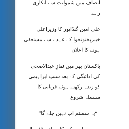
انصاف میں شمولیت سے انکاری
رہے
علی امین گنڈاپور کا وزیراعلیٰ
خیبرپختونخوا کے عہدے سے مستعفی
ہونے کا اعلان
پاکستان بھر میں نمازِ عیدالاضحی
کی ادائیگی کے بعد سنتِ ابراہیمی
کو زندہ رکھتے ہوئے قربانی کا
سلسلہ شروع
“یہ سسٹم اب نہیں چلے گا”