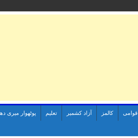
اقوامی
کالمز
آزاد کشمیر
تعلیم
پوٹھوار میری دھ