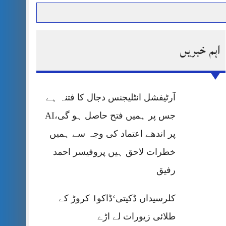
اہم خبریں
حرمت پر قربان
 کی پریس کانفرنس
آرٹیفشل انٹلیجنس دجال کا فتنہ ہے
جس پر ہمیں فتح حاصل ہو گی،AI
پر اندھے اعتماد کی وجہ سے ہمیں
خطرات لاحق ہیں پروفیسر احمد
رفیق
کلرسیداں ڈکیتی‘ڈاکو1 کروڑ کے
طلائی زیورات لے اڑے