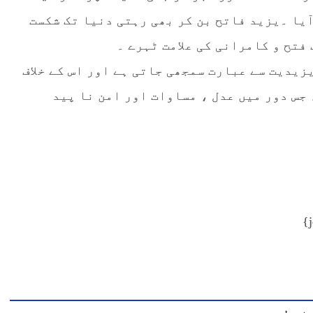
آیا ۔یزید فاتح بن کر بھی رہتی دنیا تک شکست
فتح و کامرانی کی علامت ٹہرے ۔
یزیدیت سے عبارت سمجھی جاتی ہے اور اس کے خلاف
جس دور میں عدل ، مساوات اور امن نا پید