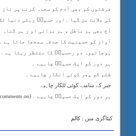
فرشتوں کو بھی آدم کو سجدہ کرنے پر ناز 
کی علامت بن گیا ۔اور حسینؓ رہتی دنیا تک 
آج بھی ہر باطل ، ہر برائی او ر ہر گناہ 
آواز کو حسینیت کا صدقہ سمجھا جاتا ہے ۔ 
ہوجائیوہ دو رحسینؓ کا منتظر رہتا ہے ۔
ہر دور کو ایک حسینؓ چاہیے ۔
ظلم کو پھر کوئی انکار چاہیے ۔
جبر کے سامنے کوئی للکار چاہیے
ہر دور کو ایک حسینؓ چاہیے ۔{jcomments on}
کیٹاگری میں :
کالم