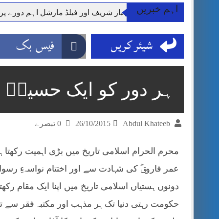
اہم خبریں
وزیر اعظم شہباز شریف اور فیلڈ مارشل اہم دورے پ
آئی ایم ایف مخصوص اوقات میں سستی بجلی کی اجازت 
شیئر کریں
فیس بک
قائداعظم نامی شہری کا شناختی کارڈ بلاک،عدالت کا
ڈپٹی کمشنر راولپنڈی کیپٹن(ر) ندیم ناصر کا دورہء کل
اسلام آباد میں غیرملکی وفود کی آمد کے موقع پر ڈیوٹی سے غائب پولیس اہلکاروں کی
ہر دور کو ایک حسینؓ چ
مون سون بارشیں، لینڈ سلائیڈنگ اور کوٹلی ستیاں کے نظ
شہید گر وپ کیپٹنعاصم طارق مکمل فوجی اعزاز کے س
Abdul Khateeb
26/10/2015
0 تبصرے
محرم الحرام اسلامی تاریخ میں بڑی اہمیت رکھتا 
عمر فاروقؓ کی شہادت سے اور اختتام نواسہءِ رسو
دونوں ہستیاں اسلامی تاریخ میں اپنا ایک مقام ر
حکومت رہتی دنیا تک ہر مذہب اور مکتبہ فقر سے ت