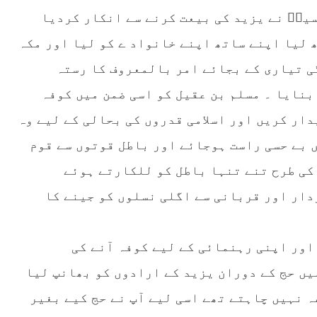
سینؓ نے یزید کی بیعت کرنے سے انکار کردیا
 لیا اپنے ساتھ اپنے خانواد ے کو لیا اور مکہ
ی تیاری کے بجائے امر بالمعروف کا رستہ
بنایا ۔ مسلم بن عقیل کو اسی ضمن میں کوفہ
ار کریں اور اسلامی قدروں کی بحالی کے لیے وہ
ں بے حسی راست ہوجائے اور باطل قوتوں سے قوم
کی طرح تنے تنہا باطل کو للکارتے ہوئے
دار اور قربانی سے اگلی نسلوں کو جینے کا
اور اپنی رہنمائی کے لیے کوفہ آنے کی
یں حج کے دوران یزید کے ارادوں کو بھانپ لیا
ہ نہیں چاہتے تھے اسی لیے آپ نے حج کیے بغیر