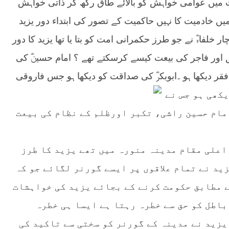
ت میں عوامی خواہش کو بالائے طاق رکھ کر ذاتی خواہش
میں خادمیت کا نہیں حاکمیت کے تصور کی ابتداء دور یزید
 خلفاءؓ نے جو طرز حکمرانی امت کو بتا یا تھا یزید کا دور
ق اور فاجر کی بیعت کیسے کرسکتے تھے ؟ امام حسینؓ کی
کی فقر دیکھا ہو ۔ابوبکرؓ کی صداقت کو دیکھا ہو جس فاروقی
کھی ہو جس نے
امام حسین راشی، تکبر اورظلم کے نظام کی بیعت
اعلی مقام مدینہ منورہ میں تھے یزید کا طرز
ید نے تمام علاقوں پر ایسے گورنر لگائے جو کہ
ے مطابق حکومت کرنے کے بجائے یزید کی خواہشات
باطل کو حق سے خطرہ رہتا ہے ایسا ہی خطرہ
یزید نے مدینہ کے گورنر کو سختی سے تاکید کی