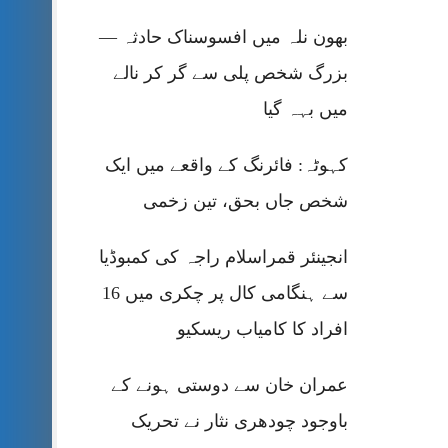
بھون نلہ میں افسوسناک حادثہ —
بزرگ شخص پلی سے گر کر نالے
میں بہہ گیا
کہوٹہ: فائرنگ کے واقعے میں ایک
شخص جاں بحق، تین زخمی
انجینئر قمراسلام راجہ کی کمبوڈیا
سے ہنگامی کال پر چکری میں 16
افراد کا کامیاب ریسکیو
عمران خان سے دوستی ہونے کے
باوجود چودھری نثار نے تحریک