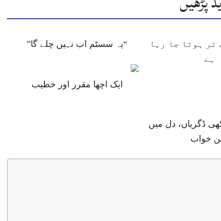
د پڑھیں
تر ہوتا جا رہا
“یہ سسٹم اب نہیں چلے گا”
ہے
ایک اچھا مقرر اور خطیب
ھی ڈگریاں، دل میں
ن خواب