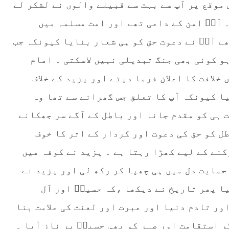
موقع پر آپ سے بہت سے قبیلے والوں نے لشکر لے
 آپؓ امن کے داعی تھے اور امت مسلمہ میں
ے آپؓ نے دعوت حق کو ہی شعار بنایا کیونکہ جب
ہو کوئی بھی جنگ تبدیلی نہیں لاسکتی ۔ امام
خلافت کا اعلان فرما دیتے اور یزید کے خلاف
یا کیونکہ آپ کا تعلق جس گھرانے سے تھا وہ
ت ہی کو مقدم جانا اور باطل کے آگے سر جھکانے
ل کو حق کی دعوت اور کردار کے اثر کا خوف
کنے کے لیے کھڑا رہتا ہے ۔ یزید نے کوفہ میں
حمایت دل میں ہی چھپا کر رکھ لی اور یزید نے
لیا پھر تاریخ نے دیکھا ،کہ حسینؓ اور آل
ور تادم دنیا اور عبرت اور لعنت کی علامت بنا
ر استقامت اور صبر کو بھی حسینؓ پر ناز آیا ۔