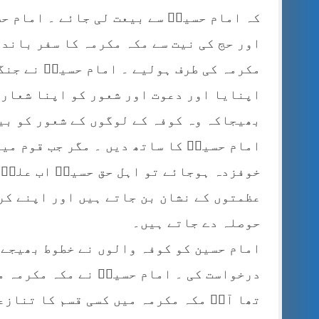
کہ امام حسینؓ سے بیعت لی جائے ۔ امام ح
اور حج کی نیت سے مکہ مکرمہ کا سفر باندھ
مکرمہ کی طرف ہولیے ۔ امام حسینؓ نے جنگ
اپنایا اور دعوت اور شعور کو اپنا شعار 
بھیجاکہ وہ کوفہ کے لوگوں کے شعور کو بید
امام حسینؓ کا ساتھ دیں ۔ مگر جب قوم می
خوفزدہ ہوجائے تو اہل حق حسینؓ اب علیؓ 
عظمتوں کے نشان بن جاتے ہیں اور اپنے کر
حوصلہ دے جاتے ہیں۔
امام حسین کو کوفہ والوں نے خطوط بھیجے 
درخواست کی ۔ امام حسینؓ نے مکہ مکرمہ م
تھا آپؓ مکہ مکرمہ میں کسی قسم کا تنازع