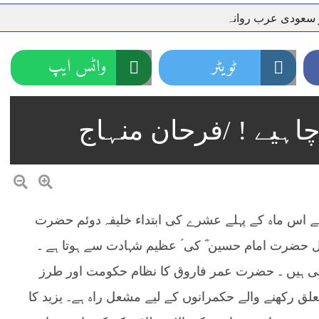
ر سعودی عرب روانہ
نہیں دے رہا، وفاقی وزیر توانائی اویس لغاری
جموں 6 تحریک شاد باد کا عبدالخطیب چودھری کی حمایت کا اعلان
ٹویٹر
واٹس ایپ
 شہری کو پیش ہونے کا حکم
چارسدہ کا بہادر سپوت وطن کی 
رسیداں
خلاف سخت ایکشن، 2 اے ایس آئی سمیت 12 اہلکاروں کو نوکری سے فارغ کردیا گیا۔
اہیے ! /فرحان منہاج
ر انداز متاثرین
اسسٹنٹ کمشنر کلرسیداں سیدہ زینب حسین
اتھ سپردِ خاک
ہے اس ماہ کے پہلے عشرے کی ابتداء خلیفہ دوئم حضرت
ل حضرت امام حسین ؓ کی ؑ عظیم شہادت سے ہوتا ہے ۔
کھتی ہیں ۔ حضرت عمر فاروق کا نظام حکومت اور طرز
علق رکھنے والے حکمرانوں کے لیے مشعل راہ ہے۔
یزید کا