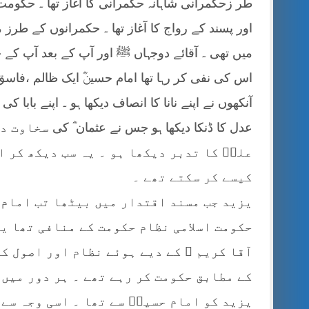
طر زحکمرانی شاہانہ حکمرانی کا آغاز تھا ۔ حکوم
اور پسند کے رواج کا آغاز تھا ۔ حکمرانوں کے طرز 
میں تھی ۔ آقائے دوجہاں ﷺ اور آپ کے بعد آپ کے چار
اس کی نفی کر رہا تھا امام حسینؓ ایک ظالم ،فاس
آنکھوں نے اپنے نانا کا انصاف دیکھا ہو ۔ اپنے بابا 
عدل کا ڈنکا دیکھا ہو جس نے عثمان ؓ کی
سخاوت دی
علیؓ کا تدبر دیکھا ہو ۔ یہ سب دیکھ کر 
کیسے کر سکتے تھے ۔
یزید جب مسند اقتدار میں بیٹھا تب امام 
حکومت اسلامی نظام حکومت کے منافی تھا یز
آقا کریم ﷺ کے دیے ہوئے نظام اور اصول ک
کے مطابق حکومت کر رہے تھے ۔ ہر دور میں 
یزید کو امام حسینؓ سے تھا ۔ اسی وجہ سے 