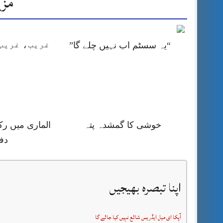
مزی
غریب، غریب 
“یہ سسٹم اب نہیں چلے گا”
خوشی کا گمشدہ پتہ
الماری میں رک
دف
اپنا تبصرہ بھیجیں
آپکا ای میل ایڈریس شائع نہیں کیا جائے گا