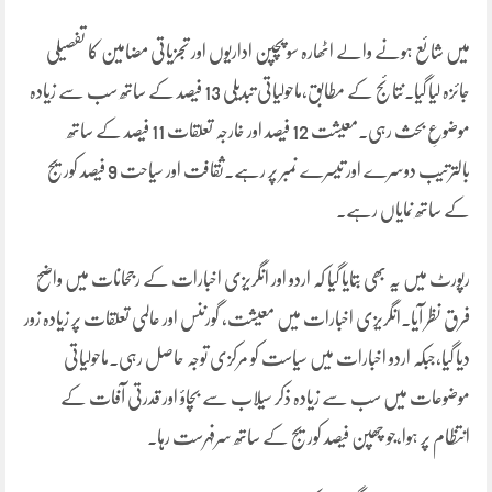
میں شائع ہونے والے اٹھارہ سو پچپن اداریوں اور تجزیاتی مضامین کا تفصیلی
جائزہ لیا گیا۔نتائج کے مطابق،ماحولیاتی تبدیلی 13 فیصد کے ساتھ سب سے زیادہ
موضوعِ بحث رہی۔معیشت 12 فیصد اور خارجہ تعلقات 11 فیصد کے ساتھ
بالترتیب دوسرے اور تیسرے نمبر پر رہے۔ثقافت اور سیاحت 9 فیصد کوریج
کے ساتھ نمایاں رہے۔
رپورٹ میں یہ بھی بتایا گیا کہ اردو اور انگریزی اخبارات کے رجحانات میں واضح
فرق نظر آیا۔انگریزی اخبارات میں معیشت، گورننس اور عالمی تعلقات پر زیادہ زور
دیا گیا،جبکہ اردو اخبارات میں سیاست کو مرکزی توجہ حاصل رہی۔ماحولیاتی
موضوعات میں سب سے زیادہ ذکر سیلاب سے بچاؤ اور قدرتی آفات کے
انتظام پر ہوا،جو چھپن فیصد کوریج کے ساتھ سرفہرست رہا۔