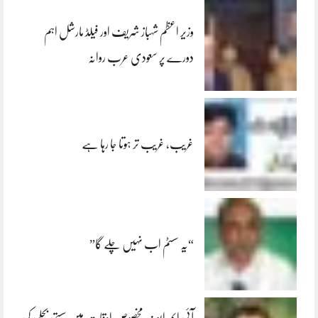
وزیر اعظم شہباز شریف اور فیلڈ مارشل اہم
دورے پر سعودی عرب روانہ
غریب، غریب تر ہوتا جا رہا ہے
“یہ سسٹم اب نہیں چلے گا”