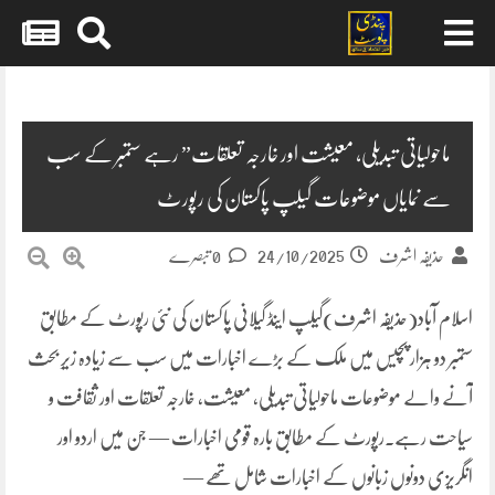
Skip
to
content
ماحولیاتی تبدیلی، معیشت اور خارجہ تعلقات” رہے ستمبر کے سب
سے نمایاں موضوعات گیلپ پاکستان کی رپورٹ
24/10/2025
حذیفہ اشرف
0 تبصرے
اسلام آباد(حذیفہ اشرف)گیلپ اینڈ گیلانی پاکستان کی نئی رپورٹ کے مطابق
ستمبر دو ہزار پچیس میں ملک کے بڑے اخبارات میں سب سے زیادہ زیرِ بحث
آنے والے موضوعات ماحولیاتی تبدیلی، معیشت، خارجہ تعلقات اور ثقافت و
سیاحت رہے۔رپورٹ کے مطابق بارہ قومی اخبارات — جن میں اردو اور
انگریزی دونوں زبانوں کے اخبارات شامل تھے —