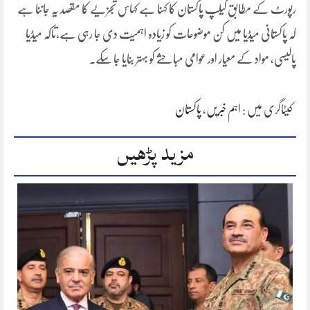
رپورٹ کے مطابق گیلپ پاکستان کا کہنا ہے کہاس تجزیے کا مقصد یہ جاننا ہے
کہ پاکستانی میڈیا میں کن موضوعات کو زیادہ اہمیت دی جا رہی ہے،تاکہ میڈیا
پالیسی، مواد کے معیار اور عوامی مباحثے کو بہتر بنایا جا سکے۔
کیٹاگری میں :
اہم خبریں
،
پاکستان
مزید پڑھیں