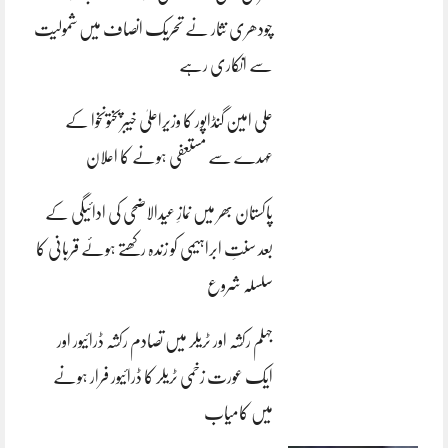
چودھری نثار نے تحریک انصاف میں شمولیت
سے انکاری رہے
علی امین گنڈاپور کا وزیراعلیٰ خیبرپختونخوا کے
عہدے سے مستعفی ہونے کا اعلان
پاکستان بھر میں نمازِ عیدالاضحی کی ادائیگی کے
بعد سنتِ ابراہیمی کو زندہ رکھتے ہوئے قربانی کا
سلسلہ شروع
جہلم رکشہ اور ٹریلر میں تصادم رکشہ ڈرائیور اور
ایک عورت زخمی ٹریلر کا ڈرائیور فرار ہونے
میں کامیاب