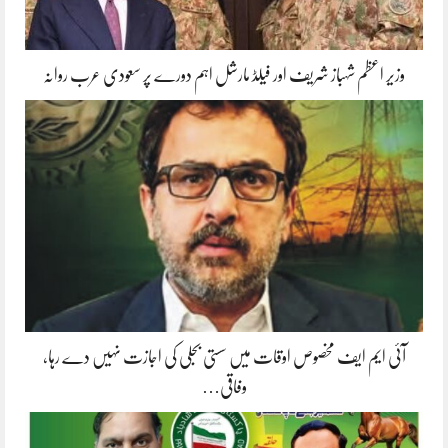
وزیر اعظم شہباز شریف اور فیلڈ مارشل اہم دورے پر سعودی عرب روانہ
آئی ایم ایف مخصوص اوقات میں سستی بجلی کی اجازت نہیں دے رہا،
وفاقی…