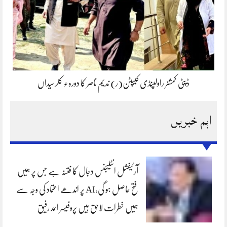
ڈپٹی کمشنر راولپنڈی کیپٹن(ر) ندیم ناصر کا دورہء کلرسیداں
اہم خبریں
آرٹیفشل انٹلیجنس دجال کا فتنہ ہے جس پر ہمیں
فتح حاصل ہو گی،AI پر اندھے اعتماد کی وجہ سے
ہمیں خطرات لاحق ہیں پروفیسر احمد رفیق