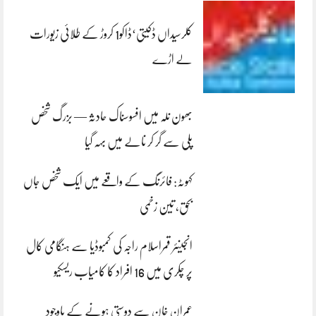
کلرسیداں ڈکیتی‘ڈاکو1 کروڑ کے طلائی زیورات
لے اڑے
بھون نلہ میں افسوسناک حادثہ — بزرگ شخص
پلی سے گر کر نالے میں بہہ گیا
کہوٹہ: فائرنگ کے واقعے میں ایک شخص جاں
بحق، تین زخمی
انجینئر قمراسلام راجہ کی کمبوڈیا سے ہنگامی کال
پر چکری میں 16 افراد کا کامیاب ریسکیو
عمران خان سے دوستی ہونے کے باوجود