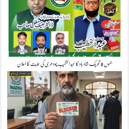
جموں 6 تحریک شاد باد کا عبدالخطیب چودھری کی حمایت کا اعلان