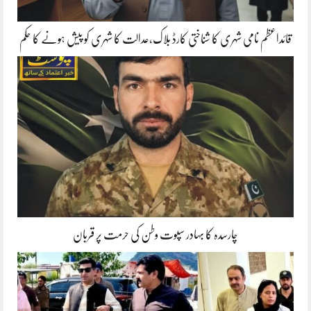
قائداعظم نامی شہری کا شناختی کارڈ بلاک،عدالت کا شہری کو پیش ہونے کا حکم
چارسدہ کا بہادر سپوت وطن کی حرمت پر قربان