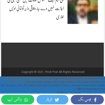
آئی ایم ایف مخصوص اوقات میں سستی بجلی کی
اجازت نہیں دے رہا، وفاقی وزیر توانائی اویس
لغاری
Copyright © 2021, Pindi Post All Rights Reserved.
// Show Author Image with Author Name in UrduPaper Theme function
urdu_paper_author_image_with_name($content) { if (is_single()) { $author_id =
get_the_author_meta('ID'); $author_name = get_the_author(); $author_avatar = get_avatar($author_id, 48);
// 48px size image $author_html = '
' . $author_name . '
' . $author_avatar . '
فیس بک
ٹویٹر
واٹس ایپ
'; return $author_html . $content; } return $content; } add_filter('the_content',
'urdu_paper_author_image_with_name');