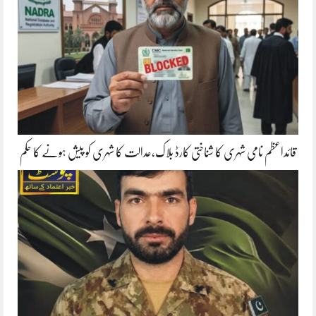
قائداعظم نامی شہری کا شناختی کارڈ بلاک،عدالت کا شہری کو پیش ہونے کا حکم