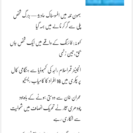
بھون نلہ میں افسوسناک حادثہ — بزرگ شخص
پلی سے گر کر نالے میں بہہ گیا
کہوٹہ: فائرنگ کے واقعے میں ایک شخص جاں
بحق، تین زخمی
انجینئر قمراسلام راجہ کی کمبوڈیا سے ہنگامی کال
پر چکری میں 16 افراد کا کامیاب ریسکیو
عمران خان سے دوستی ہونے کے باوجود
چودھری نثار نے تحریک انصاف میں شمولیت
سے انکاری رہے