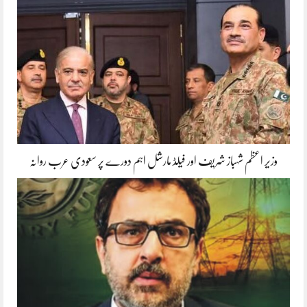
وزیر اعظم شہباز شریف اور فیلڈ مارشل اہم دورے پر سعودی عرب روانہ