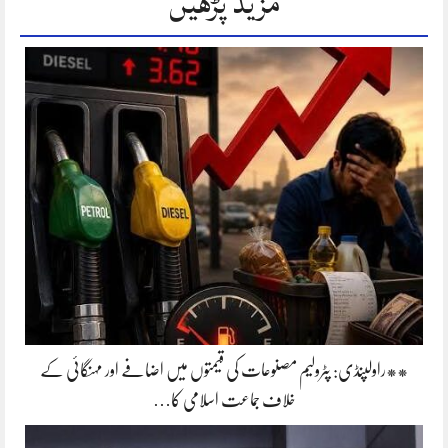
مزید پڑھیں
**راولپنڈی: پٹرولیم مصنوعات کی قیمتوں میں اضافے اور مہنگائی کے
خلاف جماعت اسلامی کا…