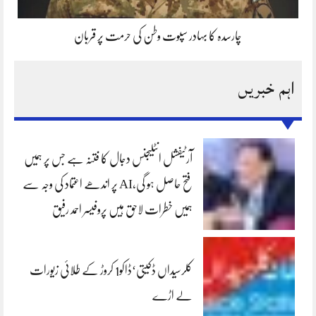
چارسدہ کا بہادر سپوت وطن کی حرمت پر قربان
اہم خبریں
آرٹیفشل انٹلیجنس دجال کا فتنہ ہے جس پر ہمیں
فتح حاصل ہو گی،AI پر اندھے اعتماد کی وجہ سے
ہمیں خطرات لاحق ہیں پروفیسر احمد رفیق
کلرسیداں ڈکیتی‘ڈاکو1 کروڑ کے طلائی زیورات
لے اڑے