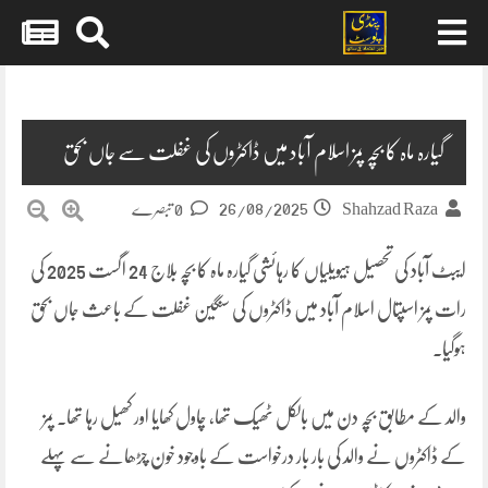
Skip
to
content
گیارہ ماہ کا بچہ پمز اسلام آباد میں ڈاکٹروں کی غفلت سے جاں بحق
26/08/2025
Shahzad Raza
0 تبصرے
ایبٹ آباد کی تحصیل ہیویلیاں کا رہائشی گیارہ ماہ کا بچہ بلاج 24 اگست 2025 کی
رات پمز اسپتال اسلام آباد میں ڈاکٹروں کی سنگین غفلت کے باعث جاں بحق
ہوگیا۔
والد کے مطابق بچہ دن میں بالکل ٹھیک تھا، چاول کھایا اور کھیل رہا تھا۔ پمز
کے ڈاکٹروں نے والد کی بار بار درخواست کے باوجود خون چڑھانے سے پہلے