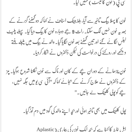
سی پی (خون کا ٹیسٹ) نہیں کیا۔
خون کا پہلا بیگ تاخیر سے آیا، بلڈ بینک اسٹاف نے کہا کہ دو گھنٹے گزرنے کے
بعد یہ خون نہیں لگ سکتا۔ رات 9 بجے دوبارہ خون کا بیگ دیا گیا۔ پہلے پلیٹ
لیٹس لگائے گئے اور تین گھنٹے بعد خون لگایا گیا۔ والد نے بیگ میں بلبلے بنتے
دیکھے اور روکنے کی درخواست کی لیکن ڈاکٹروں نے انکار کردیا۔
خون چڑھانے کے دوران بچے کے کان اور ناک سے خون نکلنا شروع ہوگیا۔ پمز
کے ڈاکٹروں نے علاج کرنے کے بجائے کہا کہ “آئی سی یو میں جگہ نہیں،
بچے کو پولی کلینک لے جائیں۔”
پولی کلینک میں بھی تاخیر ہوئی اور بچہ اپنے والد کی گود میں دم توڑ گیا۔
اہل خانہ کا کہنا ہے کہ بچہ ایک خون کی بیماری (Aplastic