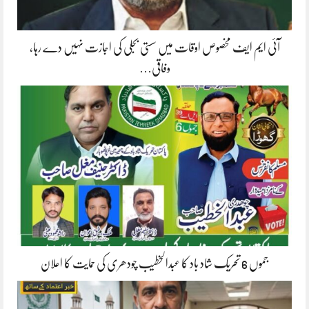
آئی ایم ایف مخصوص اوقات میں سستی بجلی کی اجازت نہیں دے رہا،
وفاقی…
جموں 6 تحریک شاد باد کا عبدالخطیب چودھری کی حمایت کا اعلان