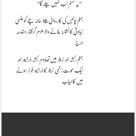
“یہ سسٹم اب نہیں چلے گا”
جہلم پولیس کی کارروائی،10 سالہ بچے کو جنسی
زیادتی کا نشانہ بنانے والا ملزم گرفتار،مقدمہ
درج
جہلم رکشہ اور ٹریلر میں تصادم رکشہ ڈرائیور اور
ایک عورت زخمی ٹریلر کا ڈرائیور فرار ہونے
میں کامیاب