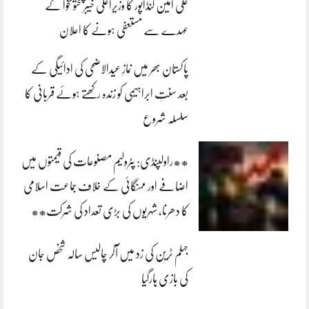
علی امین گنڈاپور کا وزیراعلیٰ خیبرپختونخوا کے
عہدے سے مستعفی ہونے کا اعلان
پاکستان بھر میں نمازِ عیدالاضحی کی ادائیگی کے
بعد سنتِ ابراہیمی کو زندہ رکھتے ہوئے قربانی کا
سلسلہ شروع
**راولپنڈی: پٹرولیم مصنوعات کی قیمتوں میں
اضافے اور مہنگائی کے خلاف جماعت اسلامی
کا دھرنا، شہریوں کی بڑی تعداد کی شرکت**
جہلم ٹرین کی زد میں آکر چالیس سالہ شخص جان
کی بازی ہارگیا