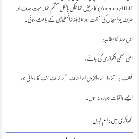
Anemia/HLH) کا مریض تھا لیکن بالکل مستحکم تھا۔ موت صرف اور
صرف پمز اسپتال کی غفلت اور غلط بلڈ ٹرانسفیوژن کے باعث ہوئی۔
اہل خانہ کا مطالبہ:
اعلیٰ سطحی انکوائری کی جائے،
غفلت برتنے والے ڈاکٹروں اور اسٹاف کے خلاف سخت کارروائی ہو،
ایسے واقعات دوبارہ نہ ہوں۔
کیٹاگری میں :
اہم خبریں