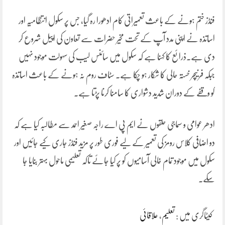
فنڈز ختم ہونے کے باعث تعمیراتی کام ادھورا رہ گیا، جس پر سکول انتظامیہ اور
اساتذہ نے اپنی مدد آپ کے تحت مخیر حضرات سے تعاون کی اپیل شروع کر
دی ہے۔ذرائع کا کہنا ہے کہ سکول میں سائنس لیب کی سہولت موجود نہیں
جبکہ فرنیچر خستہ حالی کا شکار ہو چکا ہے۔ سٹاف روم نہ ہونے کے باعث اساتذہ
کو وقفے کے دوران شدید دشواری کا سامنا کرنا پڑتا ہے۔
ادھر عوامی و سماجی حلقوں نے ایم پی اے راجہ صغیر احمد سے مطالبہ کیا ہے کہ
دو اضافی کلاس رومز کی تعمیر کے لیے فوری طور پر مزید فنڈز جاری کیے جائیں اور
سکول میں موجود تمام خالی آسامیوں کو پر کیا جائے تاکہ تعلیمی ماحول بہتر بنایا جا
سکے۔
کیٹاگری میں :
تعلیم
،
علاقائی