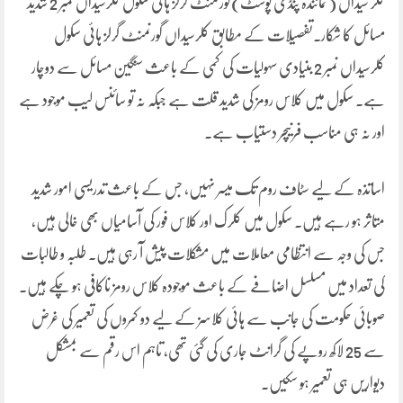
کلر سیداں ( نمائندہ پنڈی پوسٹ)گورنمنٹ گرلز ہائی سکول کلرسیداں نمبر 2 شدید
مسائل کا شکار۔تفصیلات کے مطابق کلرسیداں گورنمنٹ گرلز ہائی سکول
کلرسیداں نمبر 2 بنیادی سہولیات کی کمی کے باعث سنگین مسائل سے دوچار
ہے۔ سکول میں کلاس رومز کی شدید قلت ہے جبکہ نہ تو سائنس لیب موجود ہے
اور نہ ہی مناسب فرنیچر دستیاب ہے۔
اساتذہ کے لیے سٹاف روم تک میسر نہیں، جس کے باعث تدریسی امور شدید
متاثر ہو رہے ہیں۔ سکول میں کلرک اور کلاس فور کی آسامیاں بھی خالی ہیں،
جس کی وجہ سے انتظامی معاملات میں مشکلات پیش آ رہی ہیں۔ طلبہ و طالبات
کی تعداد میں مسلسل اضافے کے باعث موجودہ کلاس رومز ناکافی ہو چکے ہیں۔
صوبائی حکومت کی جانب سے ہائی کلاسز کے لیے دو کمروں کی تعمیر کی غرض
سے 25 لاکھ روپے کی گرانٹ جاری کی گئی تھی، تاہم اس رقم سے بمشکل
دیواریں ہی تعمیر ہو سکیں۔