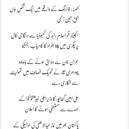
کہوٹہ: فائرنگ کے واقعے میں ایک شخص جاں
بحق، تین زخمی
انجینئر قمراسلام راجہ کی کمبوڈیا سے ہنگامی کال
پر چکری میں 16 افراد کا کامیاب ریسکیو
عمران خان سے دوستی ہونے کے باوجود
چودھری نثار نے تحریک انصاف میں شمولیت
سے انکاری رہے
علی امین گنڈاپور کا وزیراعلیٰ خیبرپختونخوا کے
عہدے سے مستعفی ہونے کا اعلان
پاکستان بھر میں نمازِ عیدالاضحی کی ادائیگی کے