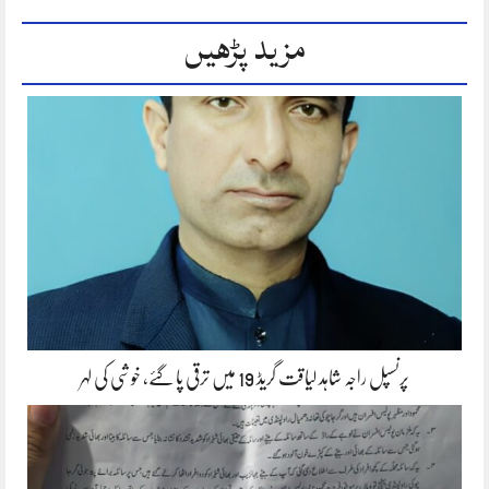
مزید پڑھیں
پرنسپل راجہ شاہد لیاقت گریڈ 19 میں ترقی پا گئے، خوشی کی لہر