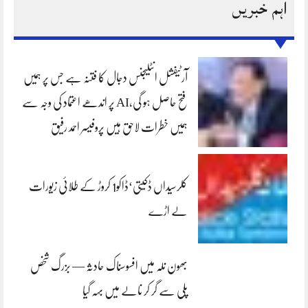
اہم خبریں
آرٹیفشل انٹلیجنس دجال کا فتنہ ہے جس پر ہمیں
فتح حاصل ہو گی،AI پر اندھے اعتماد کی وجہ سے
ہمیں خطرات لاحق ہیں پروفیسر احمد رفیق
کلرسیداں ڈکیتی‘ڈاکو1 کروڑ کے طلائی زیورات
لے اڑے
بھون نلہ میں افسوسناک حادثہ — بزرگ شخص
پلی سے گر کر نالے میں بہہ گیا