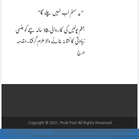
“یہ سسٹم اب نہیں چلے گا”
جہلم پولیس کی کارروائی،10 سالہ بچے کو جنسی
زیادتی کا نشانہ بنانے والا ملزم گرفتار،مقدمہ
درج
Copyright © 2021, Pindi Post All Rights Reserved.
// Show Author Image with Author Name in UrduPaper Theme function
urdu_paper_author_image_with_name($content) { if (is_single()) { $author_id =