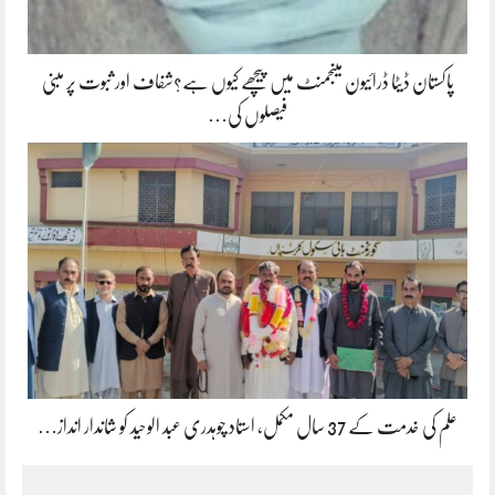
پاکستان ڈیٹا ڈرائیون مینجمنٹ میں پیچھے کیوں ہے؟شفاف اور ثبوت پر مبنی
فیصلوں کی…
علم کی خدمت کے 37 سال مکمل، استاد چوہدری عبد الوحید کو شاندار انداز…