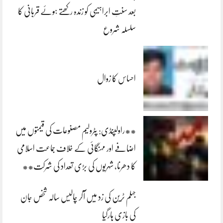
بعد سنتِ ابراہیمی کو زندہ رکھتے ہوئے قربانی کا
سلسلہ شروع
احساس کا زوال
**راولپنڈی: پٹرولیم مصنوعات کی قیمتوں میں
اضافے اور مہنگائی کے خلاف جماعت اسلامی
کا دھرنا، شہریوں کی بڑی تعداد کی شرکت**
جہلم ٹرین کی زد میں آکر چالیس سالہ شخص جان
کی بازی ہارگیا