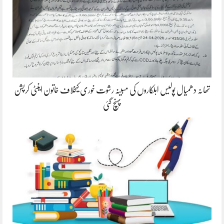
تھانہ دھمیال پولیس اہلکاروں کی مبینہ رشوت خوری کیخلاف خاتون اینٹی کرپشن
پہنچ گئی