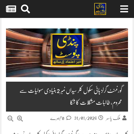
Skip
to
content
گورنمنٹ گرلز ہائی سکول کلر سیداں نمبر 2 بنیادی سہولیات سے
محروم، طالبات مشکلات کا شکا
31/01/2026
ملک یاسر
0 تبصرے