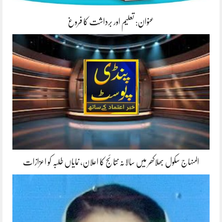
عنوان: تعلیم اور برداشت کا فروغ
المنہاج سکول بھلاکھر میں سالانہ نتائج کا اعلان، نمایاں طلبہ کو اعزازات