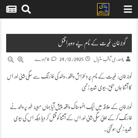
Skip
to
content
گوجرخان غیرت کے نام پے دوہرا قتل
24/12/2025
چوھدری ثاقب متیال
0 تبصرے
گوجرخان: غیرت کے نام پر دلخراش واقعہ، والد کی فائرنگ سے سگی بیٹی اور اس
کا آشنا جاں بحق، بیوی شدید زخمی
گوجرخان کے علاقہ میں ایک افسوسناک واقعہ پیش آیا جہاں مبینہ طور پر والد نے
فائرنگ کر کے اپنی سگی بیٹی اور اس کے آشنا کو قتل کر دیا جبکہ اس کی بیوی
شدید زخمی ہو گئی۔