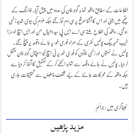
اطلاعات کے مطابق واقعہ تھانہ گوجرخان کی حدود میں پیش آیا۔ فائرنگ کے
نتیجے میں بیٹی اور اس کا آشنا موقع پر ہی دم توڑ گئے جبکہ ملزم کی بیوی شدید زخمی
ہو گئی۔ واقعہ کی اطلاع ملتے ہی اے ایس پی سید دانیال حسن اور ایس ایچ او مرزا
طیب ظہیر بیگ پولیس نفری کے ہمراہ فوری طور پر جائے وقوعہ پر پہنچ گئے۔
پولیس نے نعشوں اور زخمی خاتون کو فوری طور پر ٹی ایچ کیو ہسپتال گوجرخان منتقل
کر دیا۔ پولیس نے جائے وقوعہ سے شواہد اکٹھے کر کے تفتیش کا آغاز کر دیا ہے
جبکہ واقعہ کے محرکات جاننے کے لیے مختلف پہلوؤں سے تحقیقات جاری
ہیں۔
کیٹاگری میں :
جرائم
مزید پڑھیں