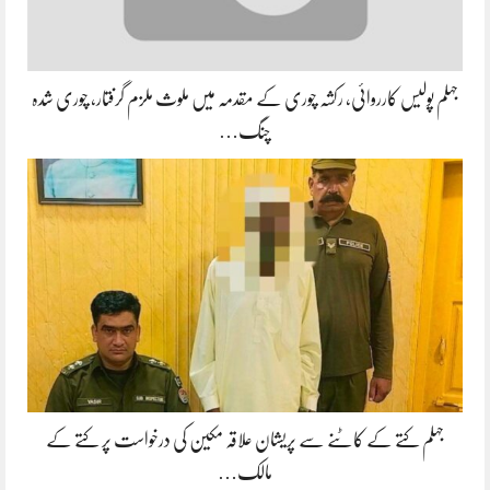
جہلم پولیس کارروائی، رکشہ چوری کے مقدمہ میں ملوث ملزم گرفتار، چوری شدہ
چنگ…
جہلم کتے کے کاٹنے سے پریشان علاقہ مکین کی درخواست پر کتے کے
مالک…