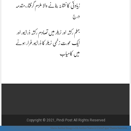
زیادتی کا نشانہ بنانے والا ملزم گرفتار،مقدمہ
درج
جہلم رکشہ اور ٹریلر میں تصادم رکشہ ڈرائیور اور
ایک عورت زخمی ٹریلر کا ڈرائیور فرار ہونے
میں کامیاب
Copyright © 2021, Pindi Post All Rights Reserved.
// Show Author Image with Author Name in UrduPaper Theme function