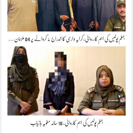
جہلم پولیس کی اہم کارروائی، کرایہ داری کا اندراج نہ کروانے پر 04 ملزمان …
جہلم پولیس کی اہم کاروائی، 16 سالہ مغویہ بازیاب