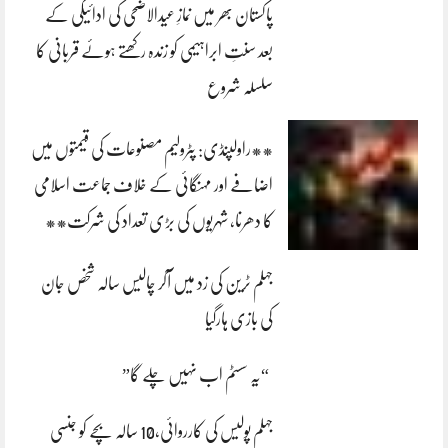
پاکستان بھر میں نمازِ عیدالاضحی کی ادائیگی کے
بعد سنتِ ابراہیمی کو زندہ رکھتے ہوئے قربانی کا
سلسلہ شروع
**راولپنڈی: پٹرولیم مصنوعات کی قیمتوں میں
اضافے اور مہنگائی کے خلاف جماعت اسلامی
کا دھرنا، شہریوں کی بڑی تعداد کی شرکت**
جہلم ٹرین کی زد میں آکر چالیس سالہ شخص جان
کی بازی ہارگیا
“یہ سسٹم اب نہیں چلے گا”
جہلم پولیس کی کارروائی،10 سالہ بچے کو جنسی