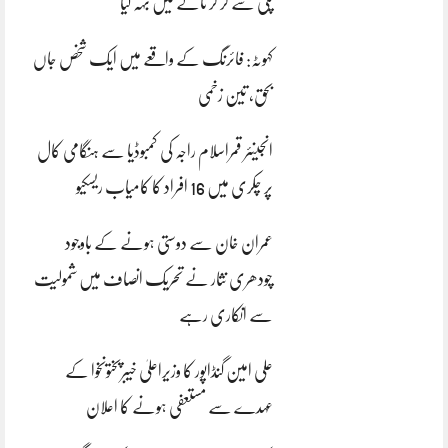
پلی سے گر کر نالے میں بہہ گیا
کہوٹہ: فائرنگ کے واقعے میں ایک شخص جاں
بحق، تین زخمی
انجینئر قمراسلام راجہ کی کمبوڈیا سے ہنگامی کال
پر چکری میں 16 افراد کا کامیاب ریسکیو
عمران خان سے دوستی ہونے کے باوجود
چودھری نثار نے تحریک انصاف میں شمولیت
سے انکاری رہے
علی امین گنڈاپور کا وزیراعلیٰ خیبرپختونخوا کے
عہدے سے مستعفی ہونے کا اعلان