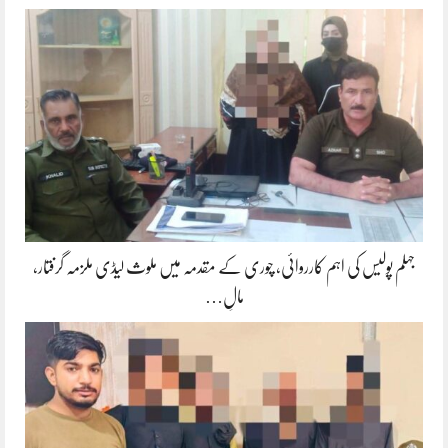
جہلم پولیس کی اہم کارروائی، چوری کے مقدمہ میں ملوث لیڈی ملزمہ گرفتار،
مالِ…