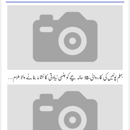
جہلم پولیس کی کارروائی،10 سالہ بچے کو جنسی زیادتی کا نشانہ بنانے والا ملزم…