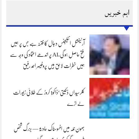
اہم خبریں
آرٹیفشل انٹلیجنس دجال کا فتنہ ہے جس پر ہمیں
فتح حاصل ہو گی،AI پر اندھے اعتماد کی وجہ سے
ہمیں خطرات لاحق ہیں پروفیسر احمد رفیق
کلرسیداں ڈکیتی‘ڈاکو1 کروڑ کے طلائی زیورات
لے اڑے
بھون نلہ میں افسوسناک حادثہ — بزرگ شخص