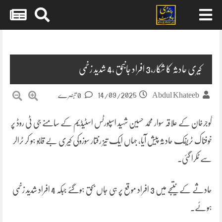
Skip
to
content
کیری حادثہ کا شکار،3 افراد جانبحق ،4 شدید زخمی
14/09/2025
Abdul Khateeb
0 تبصرے
گوجرخان کے علاقہ سوار محمد حسین شہید اسپورٹس اسٹیڈیم کے سامنے جی ٹی روڈ پر
خوفناک ٹریفک حادثہ پیش آیا، جہاں ایک تیز رفتار سوزوکی کیری بے قابو ہو کر ٹرالر
سے ٹکرا گئی۔
حادثے کے نتیجے میں 3 افراد موقع پر ہی جاں بحق ہوگئے جبکہ 4 افراد شدید زخمی
ہوئے۔