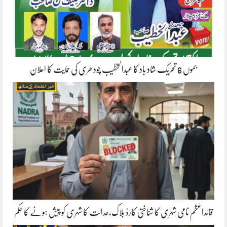
جموں 6 تحریک شاد باد کا عبدالخطیب چودھری کی حمایت کا اعلان
قائداعظم نامی شہری کا شناختی کارڈ بلاک،عدالت کا شہری کو پیش ہونے کا حکم