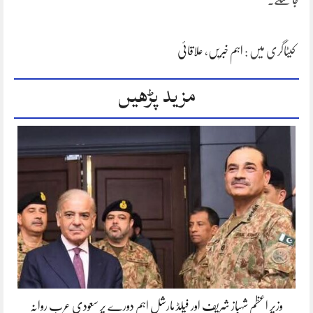
جا سکے۔
کیٹاگری میں :
اہم خبریں
،
علاقائی
مزید پڑھیں
وزیر اعظم شہباز شریف اور فیلڈ مارشل اہم دورے پر سعودی عرب روانہ