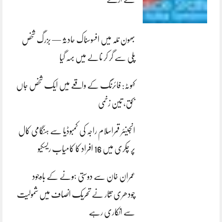
بھون نلہ میں افسوسناک حادثہ — بزرگ شخص
پلی سے گر کر نالے میں بہہ گیا
کہوٹہ: فائرنگ کے واقعے میں ایک شخص جاں
بحق، تین زخمی
انجینئر قمراسلام راجہ کی کمبوڈیا سے ہنگامی کال
پر چکری میں 16 افراد کا کامیاب ریسکیو
عمران خان سے دوستی ہونے کے باوجود
چودھری نثار نے تحریک انصاف میں شمولیت
سے انکاری رہے