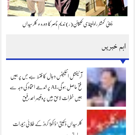
ڈپٹی کمشنر راولپنڈی کیپٹن(ر) ندیم ناصر کا دورہء کلرسیداں
اہم خبریں
آرٹیفشل انٹلیجنس دجال کا فتنہ ہے جس پر ہمیں
فتح حاصل ہو گی،AI پر اندھے اعتماد کی وجہ سے
ہمیں خطرات لاحق ہیں پروفیسر احمد رفیق
کلرسیداں ڈکیتی‘ڈاکو1 کروڑ کے طلائی زیورات
لے اڑے