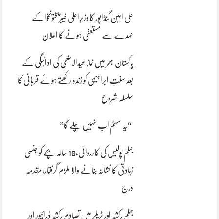
علی امین گنڈاپور کا وزیراعلیٰ خیبرپختونخوا کے
عہدے سے مستعفی ہونے کا اعلان
پاکستان بھر میں نمازِ عیدالاضحی کی ادائیگی کے
بعد سنتِ ابراہیمی کو زندہ رکھتے ہوئے قربانی کا
سلسلہ شروع
“یہ سسٹم اب نہیں چلے گا”
جہلم پولیس کی کارروائی،10 سالہ بچے کو جنسی
زیادتی کا نشانہ بنانے والا ملزم گرفتار،مقدمہ
درج
جہلم رکشہ اور ٹریلر میں تصادم رکشہ ڈرائیور اور