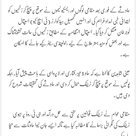
حادثے کے فوری بعد مقامی لوگوں اور ریسکیو ٹیموں نے موقع پر پہنچ کر زخمیوں کو
ابتدائی طبی امداد فراہم کی اور انہیں تحصیل ہیڈکوارٹر (ٹی ایچ کیو) اسپتال
گوجرخان منتقل کر دیا گیا۔ اسپتال انتظامیہ کے مطابق زخمیوں کی حالت تشویشناک
ہے اور بعض کو مزید بہتر علاج کے لیے راولپنڈی ریفر کیے جانے کا امکان
ہے۔
عینی شاہدین کا کہنا ہے کہ حادثہ تیز رفتاری اور لاپرواہی کے باعث پیش آیا۔جبکہ
پولیس نے موقع پر پہنچ کر ٹریفک بحال کر دی اور حادثے کی تحقیقات شروع کر
دی ہیں۔
مقامی عوام نے ٹریفک قوانین پر سختی سے عمل درآمد اور جی ٹی روڈ پر ہیوی
ٹریفک کی نگرانی بڑھانے کا مطالبہ کیا ہے تاکہ ایسے جان لیوا حادثات سے بچا