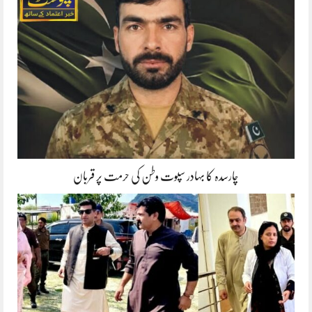
چارسدہ کا بہادر سپوت وطن کی حرمت پر قربان