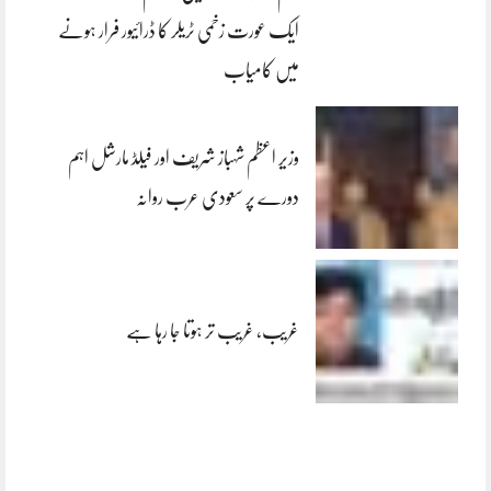
ایک عورت زخمی ٹریلر کا ڈرائیور فرار ہونے
میں کامیاب
وزیر اعظم شہباز شریف اور فیلڈ مارشل اہم
دورے پر سعودی عرب روانہ
غریب، غریب تر ہوتا جا رہا ہے