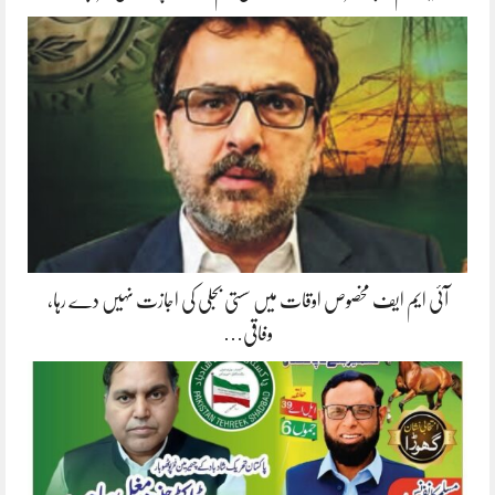
آئی ایم ایف مخصوص اوقات میں سستی بجلی کی اجازت نہیں دے رہا،
وفاقی…