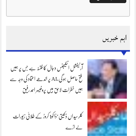
اہم خبریں
آرٹیفشل انٹلیجنس دجال کا فتنہ ہے جس پر ہمیں
فتح حاصل ہو گی،AI پر اندھے اعتماد کی وجہ سے
ہمیں خطرات لاحق ہیں پروفیسر احمد رفیق
کلرسیداں ڈکیتی‘ڈاکو1 کروڑ کے طلائی زیورات
لے اڑے