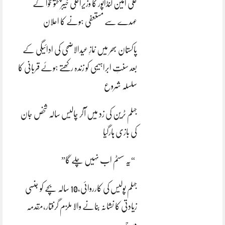
علی امین گنڈاپور کا وزیراعلیٰ خیبرپختونخوا کے
عہدے سے مستعفی ہونے کا اعلان
پاکستان بھر میں نمازِ عیدالاضحی کی ادائیگی کے
بعد سنتِ ابراہیمی کو زندہ رکھتے ہوئے قربانی کا
سلسلہ شروع
جہلم ٹرین کی زد میں آکر چالیس سالہ شخص جان
کی بازی ہارگیا
“یہ سسٹم اب نہیں چلے گا”
جہلم پولیس کی کارروائی،10 سالہ بچے کو جنسی
زیادتی کا نشانہ بنانے والا ملزم گرفتار،مقدمہ
درج