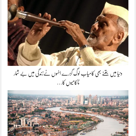
دنیا میں جتنے بھی کامیاب لوگ گزرے انہوں نےزندگی میں بے شمار
ناکامیوں کا…