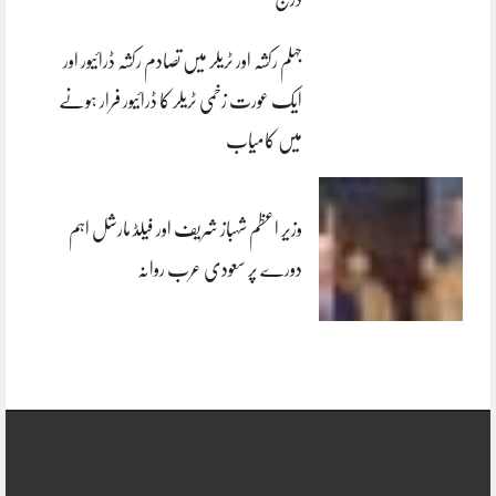
جہلم رکشہ اور ٹریلر میں تصادم رکشہ ڈرائیور اور
ایک عورت زخمی ٹریلر کا ڈرائیور فرار ہونے
میں کامیاب
وزیر اعظم شہباز شریف اور فیلڈ مارشل اہم
دورے پر سعودی عرب روانہ