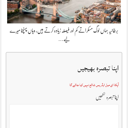
برطانیہ جہاں لوگ مسکراتے کم اور فیصلہ زیادہ کرتے ہیں، وہاں پہنچنا میرے
لیے…
اپنا تبصرہ بھیجیں
آپکا ای میل ایڈریس شائع نہیں کیا جائے گا
اپنا تبصرہ لکھیں