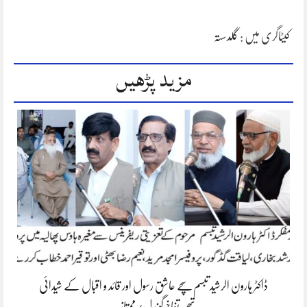
کیٹاگری میں :
گلدستہ
مزید پڑھیں
ڈاکٹر ہارون الرشید تبسم سچے عاشق رسول اور قائد و اقبال کے شیدائی
تھے،تفاخرگوندل/ممتاز…