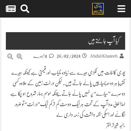
Skip
to
content
کیا آپ جانتے ہیں
26/02/2024
Abdul Khateeb
0 تبصرے
پوری کائنات میں لکڑی ہیرے سے زیادہ نایاب اور قیمتی ہے کیونکہ ہیرے
تقریبا ہر دوسریسیاریمیں پائے جاتے ہیں۔ لیکن درخت زمین کے علاوہ کسی
دوسرے ”سیارے“ پر نہیں پائے جاتے۔چونکہ موسم بہار شروع ہو چکا ہے
لہذا اپنی مدد آپ کے تحت ہر ایک دوست کم از کم ایک”درخت“ تو ضرور
لگائے اور اسکی نگہہ داشت کی زمہ داری لے
راجہ شیراز اختر