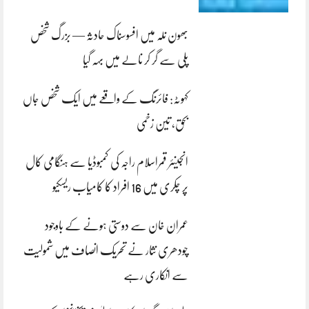
بھون نلہ میں افسوسناک حادثہ — بزرگ شخص
پلی سے گر کر نالے میں بہہ گیا
کہوٹہ: فائرنگ کے واقعے میں ایک شخص جاں
بحق، تین زخمی
انجینئر قمراسلام راجہ کی کمبوڈیا سے ہنگامی کال
پر چکری میں 16 افراد کا کامیاب ریسکیو
عمران خان سے دوستی ہونے کے باوجود
چودھری نثار نے تحریک انصاف میں شمولیت
سے انکاری رہے