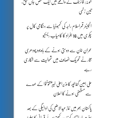
کہوٹہ: فائرنگ کے واقعے میں ایک شخص جاں بحق،
تین زخمی
انجینئر قمراسلام راجہ کی کمبوڈیا سے ہنگامی کال پر
چکری میں 16 افراد کا کامیاب ریسکیو
عمران خان سے دوستی ہونے کے باوجود چودھری
نثار نے تحریک انصاف میں شمولیت سے انکاری
رہے
علی امین گنڈاپور کا وزیراعلیٰ خیبرپختونخوا کے عہدے
سے مستعفی ہونے کا اعلان
پاکستان بھر میں نمازِ عیدالاضحی کی ادائیگی کے بعد
سنتِ ابراہیمی کو زندہ رکھتے ہوئے قربانی کا سلسلہ