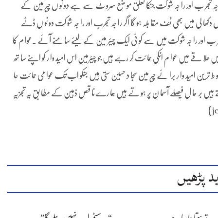
را جہ تجر ب اور را جہ شو کت جنکا تعلق مو ضع سرو ٹ سے ہے دو نو ں چیر مین کے
سل دکھا لی میں بھی ٹف مقا بلہ ہو گا اگر را جہ تجرب اور را جہ شو کت دو نو ں ڈٹے
ہ تجر ب اور را جہ شو کت میں سے کو ئی ایک چیئر مین کے لیئے سا منے آئے ۔عوا م کا
ں علا قے میں عوا م انکی حما ئت کر رہے ہیں جو چیئرمین اس امید وا ر کو اپنے سا تھ
 ین امید وا ر برا ئے چیر مین سجا د حسین ستی ہیں جنکو اب تک عوا می حما ئت حا
یں بر حا ل فیصلے آسما ن پر ہو تے ہیں ہما رے نا قص ذہین کے مطا بق یہ تجزیہ
د پڑھیں
 تر ہوتا جا رہا ہے
“یہ سسٹم اب نہیں چلے گا”