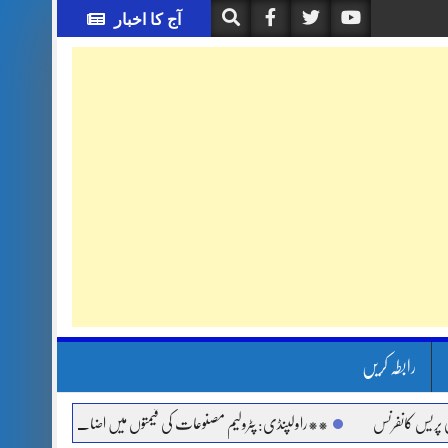
آج کا اخبار
رابطہ کریں
کانفرنس
**راولپنڈی: پٹرولیم مصنوعات کی قیمتوں میں اضافے اور مہنگائی کے خلاف ج