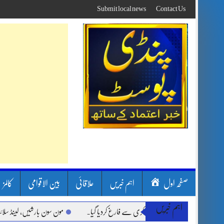
Skip
Submit local news
Contact Us
to
content
صفحہ اول
اہم خبریں
علاقائی
بین الاقوامی
کالمز
اہم خبریں
مون سون بارشیں، لینڈ سلائیڈنگ اور