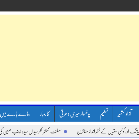
آزاد کشمیر
تعلیم
پوٹھوار میری دھرتی
کاروبار
ہمارے بارے میں
 کوٹلی ستیاں کے نظر انداز متاثرین
اسسٹنٹ کمشنر کلرسیداں سیدہ زینب حسین کی پریس 