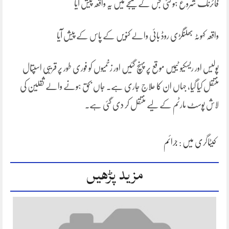
فائرنگ شروع ہو گئی جس کے نتیجے میں یہ واقعہ پیش آیا
واقعہ کہوٹہ بھلنگڑی روڈ بائی والے کنویں کے پاس کے پیش آیا
پولیس اور ریسکیو ٹیمیں موقع پر پہنچ گئیں اور زخمیوں کو فوری طور پر قریبی اسپتال
منتقل کیا گیا، جہاں ان کا علاج جاری ہے۔ جاں بحق ہونے والے ثقلین کی
لاش پوسٹ مارٹم کے لیے منتقل کر دی گئی ہے۔
کیٹاگری میں :
جرائم
مزید پڑھیں