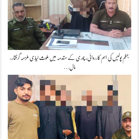
جہلم پولیس کی اہم کارروائی، چوری کے مقدمہ میں ملوث لیڈی ملزمہ گرفتار،
مالِ…