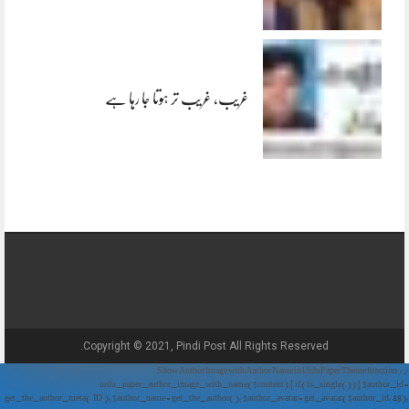
غریب، غریب تر ہوتا جا رہا ہے
Copyright © 2021, Pindi Post All Rights Reserved.
// Show Author Image with Author Name in UrduPaper Theme function
urdu_paper_author_image_with_name($content) { if (is_single()) { $author_id =
get_the_author_meta('ID'); $author_name = get_the_author(); $author_avatar = get_avatar($author_id, 48);