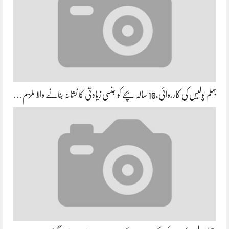
جہلم پولیس کی کارروائی،10 سالہ بچے کو جنسی زیادتی کا نشانہ بنانے والا ملزم…