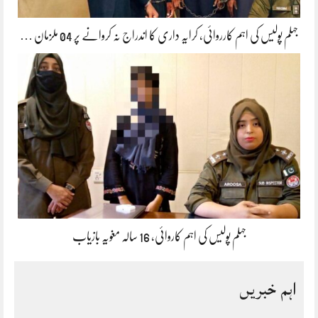
جہلم پولیس کی اہم کارروائی، کرایہ داری کا اندراج نہ کروانے پر 04 ملزمان …
جہلم پولیس کی اہم کاروائی، 16 سالہ مغویہ بازیاب
اہم خبریں