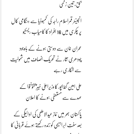
بحق، تین زخمی
انجینئر قمراسلام راجہ کی کمبوڈیا سے ہنگامی کال
پر چکری میں 16 افراد کا کامیاب ریسکیو
عمران خان سے دوستی ہونے کے باوجود
چودھری نثار نے تحریک انصاف میں شمولیت
سے انکاری رہے
علی امین گنڈاپور کا وزیراعلیٰ خیبرپختونخوا کے
عہدے سے مستعفی ہونے کا اعلان
پاکستان بھر میں نمازِ عیدالاضحی کی ادائیگی کے
بعد سنتِ ابراہیمی کو زندہ رکھتے ہوئے قربانی کا