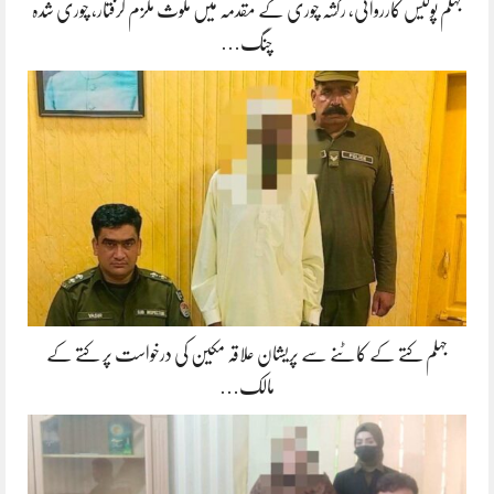
جہلم پولیس کارروائی، رکشہ چوری کے مقدمہ میں ملوث ملزم گرفتار، چوری شدہ
چنگ…
جہلم کتے کے کاٹنے سے پریشان علاقہ مکین کی درخواست پر کتے کے
مالک…