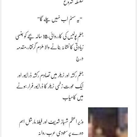
سلسلہ شروع
“یہ سسٹم اب نہیں چلے گا”
جہلم پولیس کی کارروائی،10 سالہ بچے کو جنسی
زیادتی کا نشانہ بنانے والا ملزم گرفتار،مقدمہ
درج
جہلم رکشہ اور ٹریلر میں تصادم رکشہ ڈرائیور اور
ایک عورت زخمی ٹریلر کا ڈرائیور فرار ہونے
میں کامیاب
وزیر اعظم شہباز شریف اور فیلڈ مارشل اہم
دورے پر سعودی عرب روانہ