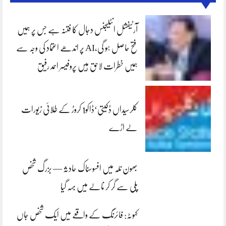
آرٹیفشل انٹلیجنس دجال کا فتنہ ہے جس پر ہمیں
فتح حاصل ہو گی،AI پر اندھے اعتماد کی وجہ سے
ہمیں خطرات لاحق ہیں پروفیسر احمد رفیق
کلرسیداں ڈکیتی‘ڈاکو1 کروڑ کے طلائی زیورات
لے اڑے
بھون نلہ میں افسوسناک حادثہ — بزرگ شخص
پلی سے گر کر نالے میں بہہ گیا
کہوٹہ: فائرنگ کے واقعے میں ایک شخص جاں