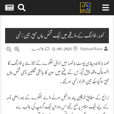
Skip
to
content
کہوٹہ: فائرنگ کے واقعے میں ایک شخص جاں بحق، تین زخمی
12/08/2025
Shahzad Raza
0 تبصرے
کہوٹہ (نمائندہ پنڈی پوسٹ) کہوٹہ میں لڑائی جھگڑے کے تنازعے پر فائرنگ کا
افسوسناک واقعہ پیش آیا، جس کے نتیجے میں سون کا رہائشی ثقلین نامی شخص جاں
بحق ہو گیا جبکہ تین افراد زخمی ہو گئے۔
زرائع کے مطابق فریقین چند روز قبل ہونے والے جھگڑے کے بعد راضی نامہ
کے لیے ایک مقام پر جمع تھے اس دوران ایک گروپ کی جانب سے