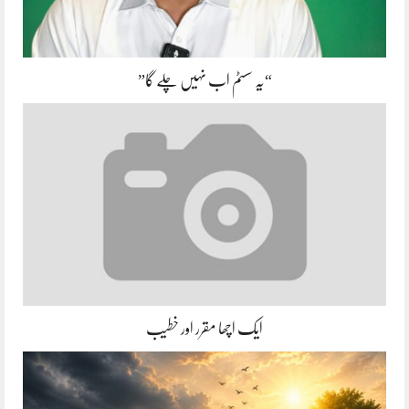
“یہ سسٹم اب نہیں چلے گا”
ایک اچھا مقرر اور خطیب