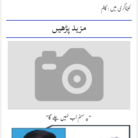
کیٹاگری میں :
کالم
مزید پڑھیں
“یہ سسٹم اب نہیں چلے گا”