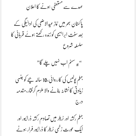
عہدے سے مستعفی ہونے کا اعلان
پاکستان بھر میں نمازِ عیدالاضحی کی ادائیگی کے
بعد سنتِ ابراہیمی کو زندہ رکھتے ہوئے قربانی کا
سلسلہ شروع
“یہ سسٹم اب نہیں چلے گا”
جہلم پولیس کی کارروائی،10 سالہ بچے کو جنسی
زیادتی کا نشانہ بنانے والا ملزم گرفتار،مقدمہ
درج
جہلم رکشہ اور ٹریلر میں تصادم رکشہ ڈرائیور اور
ایک عورت زخمی ٹریلر کا ڈرائیور فرار ہونے