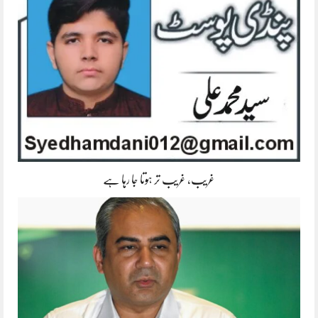
غریب، غریب تر ہوتا جا رہا ہے