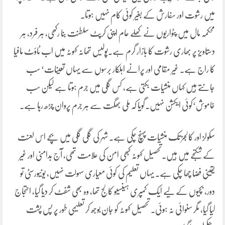
میں رشوت اور سفارش کے بغیر کوئی کام نہیں ہوتا۔
محکمہ مال میں پٹواریوں نے کھلے عام اپنی کرپٹ سلطنت بنا رکھی، ہر فرد، ہر
دستاویز پر بھاری رشوت کا بازار گرم ہے۔پولیس تھانہ کہوٹہ میں اب ٹاؤٹ مافیا
کا راج ہے۔ غیر مقامی اور پرانے اہلکار برسوں سے یہاں تعینات‘ سب
جانتے ہیں کہاں منشیات بکتی ہے، کس گلی میں جرم ہوتا ہے لیکن سب
خاموش‘کوئی ایکشن نہیں۔گویا کہ ملی بھگت سے ہر جرم پروان چڑھ رہا ہے۔
سکولز اور کالجز تک منشیات پہنچ چکی ہے۔ شہر کی گلی گلی میں بچے اس لعنت
کے شکنجے میں ہیں۔تحصیل کہوٹہ کبھی امن کی علامت تھی، آج بدامنی اور غیر
یقینی فضا چھا چکی ہے۔ یہاں تعلیم کی کوئی معیاری سہولت نہیں، یونیورسٹی تو
دور، بچیوں کے لیے ایک کمپری ہینسیو کالج تھا، وہ بھی شفٹ کر دیا گیا، احتجاج
کیا گیا، مگر سنوائی نہ ہوئی۔ تحصیل کہوٹہ کو جان بوجھ کر تعلیمی طور پر پس پشت