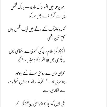
بھون نلہ میں افسوسناک حادثہ — بزرگ شخص
پلی سے گر کر نالے میں بہہ گیا
کہوٹہ: فائرنگ کے واقعے میں ایک شخص جاں
بحق، تین زخمی
انجینئر قمراسلام راجہ کی کمبوڈیا سے ہنگامی کال
پر چکری میں 16 افراد کا کامیاب ریسکیو
عمران خان سے دوستی ہونے کے باوجود
چودھری نثار نے تحریک انصاف میں شمولیت
سے انکاری رہے
علی امین گنڈاپور کا وزیراعلیٰ خیبرپختونخوا کے