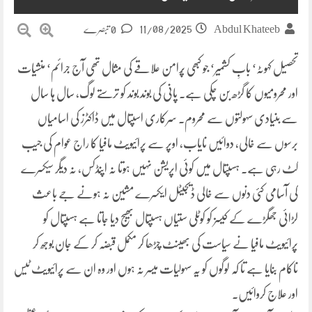
11/08/2025
Abdul Khateeb
0 تبصرے
تحصیل کہوٹہ‘ بابِ کشمیر‘ جو کبھی پُرامن علاقے کی مثال تھی آج جرائم‘ منشیات
اور محرومیوں کا گڑھ بن چکی ہے۔ پانی کی بوند بوند کو ترستے لوگ، سال ہا سال
سے بنیادی سہولتوں سے محروم۔ سرکاری اسپتال میں ڈاکٹرز کی اسامیاں
برسوں سے خالی، دوائیں نایاب، اوپر سے پرائیویٹ مافیا کا راج عوام کی جیب
کٹ رہی ہے۔ ہسپتال میں کوئی اپریشن نہیں ہوتا نہ اپنڈکس، نہ دیگر سیکسرے
کی آسامی کئی دنوں سے خالی ڈیجیٹل ایکسرے مشین نہ ہونے جے باعث
لڑائی جھگڑے کے کیسز کو کوٹلی ستیاں ہسپتال بھیج دیا جاتا ہے ہسپتال کو
پرائیویٹ مافیا نے سیاست کی بھینٹ چڑھا کر مکمل قبضہ کر کے جان بوجھ کر
ناکام بنایا ہے تا کہ لوگوں کو یہ سہولیات میسر نہ ہوں اور وہ ان سے پرائیویٹ ٹیس
اور علاج کروائیں۔