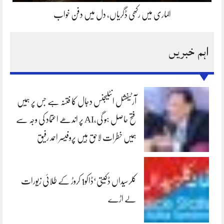
الماری میں رکھی ڈگریاں، دل میں دفن خواب
اہم خبریں
آرٹیفشل انٹلیجنس دجال کا فتنہ ہے جس پر ہمیں
فتح حاصل ہو گی،AI پر اندھے اعتماد کی وجہ سے
ہمیں خطرات لاحق ہیں پروفیسر احمد رفیق
کلرسیداں ڈکیتی‘ڈاکو1 کروڑ کے طلائی زیورات
لے اڑے