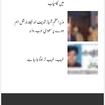
میں کامیاب
وزیر اعظم شہباز شریف اور فیلڈ مارشل اہم
دورے پر سعودی عرب روانہ
غریب، غریب تر ہوتا جا رہا ہے