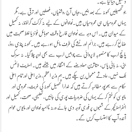
دھکیل دیا گیا ہے۔
جو تحصیلیں کہوٹہ کے بعد بنیں، وہاں آج روشنیاں، فصلیں اور ترقی ہے، مگر
یہاں محرومیاں ہی محرومیاں ہیں۔نوجوانوں کے لیے نہ کرکٹ گراؤنڈ، نہ کھیل
کے میدان ہیں۔ اس وجہ سے نوجوان فارغ وقت موبائل فونز یا غلط صحبت میں
ضائع کر رہے ہیں، جرائم اور نشے کی طرف مائل ہو رہے ہیں۔ کہوٹہ پنڈی روڈ،
پانچ ارب کا منصوبہ لاپروائی سے چو بیس ارب سے بھی اوپر چلا گیا۔ نہ سڑک
بنی، نہ بائی پاس، متاثرین معاوضے کے انتظار میں بیٹھے ہیں۔ اسٹریٹ لائٹس
تک نہیں، حادثے معمول بن چکے ہیں۔ہم وزیر اعظم، وزیر اعلیٰ اور تمام اعلیٰ
حکام سے بھرپور مطالبہ کرتے ہیں کہ خدارا تحصیل کہوٹہ کی غربت، محرومی اور
مایوسی کو ختم کر کے یہاں کی ضروریات پوری کی جائیں، تعلیمی، صحت، کھیل اور
انفراسٹرکچر کے شعبوں پر فوری توجہ دی جائے ورنہ ناامید نوجوان اور مایوس عوام
آئندہ آپ کا احتساب کریں گے۔