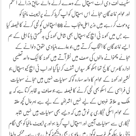
سٹیٹ آف دی آرٹ ہسپتال کے وعدے کرنے والے سابق وزرائے اعظم
اور عوام نمائندگان بجائے اس ہسپتال کو اپ گریڈ کرنے پرائیویٹ مافیا کو
پروموٹ کر رہے ہیں وزیر اعلی پنجاب نے 66 اسپتالوں کو نجی کرنے کا فیصلہ کیا
ہے جس میں کہوٹہ ٹی ایچ کیو ہسپتال بھی شامل کہوٹہ کی بدقسمتی یا نا اہلی کے ہم
ایسے نمائندگان کا انتخاب کرتے ہیں جو ہمارے بنیادی حقوق دلوانے کے
بجائے چھنوانے والوں کی صف میں نظر آتے ہیں کہوٹہ کا ایک واحد تعلیمی
ادارہ کامرس کالج تھا جسکو کلر سیداں شفٹ کر لیا گیا اور اب ٹی ایچ کیو ہسپتال جو
کشمیر اور کہوٹہ کے عوام کا واحد سہارہ گو کہ سہولیات نہیں ہیں بجائے سہولیات
کی فراہمی کے اسکو بھی نجی کرنے کا فیصلہ ہے جو صاف یہ ظاہر کرتا ہے کہ یہ
ملک یہ علاقہ غریبوں کے لیے نہیں اشرافیہ کے لیے ہے بہرحال کچھ حلقہ
کے عوام اسکی نجکاری پر خوش ہیں کہ ویسے بھی سہولیات ہیں نہیں شاہد
نجکاری سے سہولیات آئین اور ہسپتال اپ گریڈ ہو اور پرائیویٹ مافیا کو بھی لگام
ڈالی جا سکے مگر غریب لوگوں میں مایوسی بھی دیکھنے کو مل رہی ہے۔محکمہ واپڈا