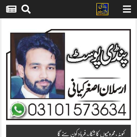
Skip
to
content
کہوٹہ ،محرومیوں کا شکار، فریاد کون سنے گا