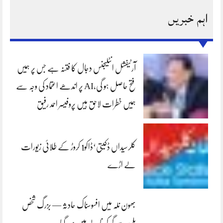
اہم خبریں
آرٹیفشل انٹلیجنس دجال کا فتنہ ہے جس پر ہمیں
فتح حاصل ہو گی،AI پر اندھے اعتماد کی وجہ سے
ہمیں خطرات لاحق ہیں پروفیسر احمد رفیق
کلرسیداں ڈکیتی‘ڈاکو1 کروڑ کے طلائی زیورات
لے اڑے
بھون نلہ میں افسوسناک حادثہ — بزرگ شخص
پلی سے گر کر نالے میں بہہ گیا