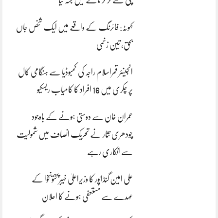
کہوٹہ: فائرنگ کے واقعے میں ایک شخص جاں
بحق، تین زخمی
انجینئر قمراسلام راجہ کی کمبوڈیا سے ہنگامی کال
پر چکری میں 16 افراد کا کامیاب ریسکیو
عمران خان سے دوستی ہونے کے باوجود
چودھری نثار نے تحریک انصاف میں شمولیت
سے انکاری رہے
علی امین گنڈاپور کا وزیراعلیٰ خیبرپختونخوا کے
عہدے سے مستعفی ہونے کا اعلان