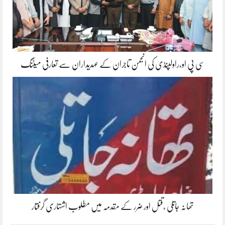
سی پی او،راولپنڈی کی انجمن تاجران کے عہدیداران سے تعارفی میٹنگ
تھانہ جاتلی ،قتل اور ضرر کے مقدمہ میں مطلوب اشتہاری گرفتار