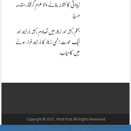
زیادتی کا نشانہ بنانے والا ملزم گرفتار،مقدمہ
درج
جہلم رکشہ اور ٹریلر میں تصادم رکشہ ڈرائیور اور
ایک عورت زخمی ٹریلر کا ڈرائیور فرار ہونے
میں کامیاب
Copyright © 2021, Pindi Post All Rights Reserved.
// Show Author Image with Author Name in UrduPaper Theme function