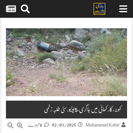
Skip
to
content
کہوٹہ،کار کھائی میں جا گری،5یونیورسٹی طلبہ زخمی
02/03/2026
Muhammad Kabir
0 تبصرے