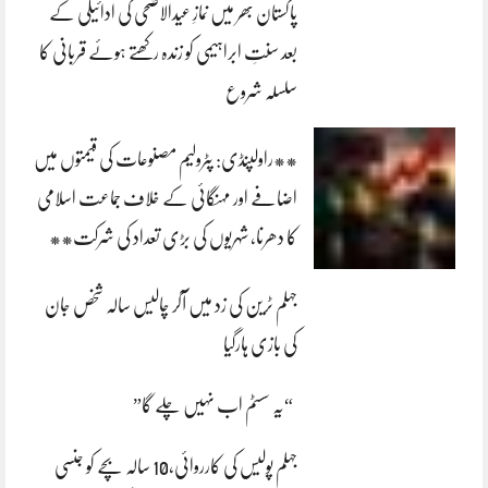
پاکستان بھر میں نمازِ عیدالاضحی کی ادائیگی کے
بعد سنتِ ابراہیمی کو زندہ رکھتے ہوئے قربانی کا
سلسلہ شروع
**راولپنڈی: پٹرولیم مصنوعات کی قیمتوں میں
اضافے اور مہنگائی کے خلاف جماعت اسلامی
کا دھرنا، شہریوں کی بڑی تعداد کی شرکت**
جہلم ٹرین کی زد میں آکر چالیس سالہ شخص جان
کی بازی ہارگیا
“یہ سسٹم اب نہیں چلے گا”
جہلم پولیس کی کارروائی،10 سالہ بچے کو جنسی