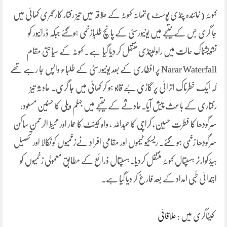
کہوٹہ (نمائندہ پنڈی پوسٹ)تھانہ کہوٹہ کے علاقہ میں تیز رفتار کار گہری کھائی میں
جا گری جس کےنتیجے میں یونیورسٹی کے پانچ طلبازخمی ہوگئے جبکہ ڈرائیور کو
تشویشناک حالت میں راولپنڈی منتقل کر دیا گیا ہے۔ کہوٹہ کے سیاحتی مقام
Narar Waterfall پر افطاری کے بعد یونیورسٹی کے طلباء واپس جا رہے تھے
کہ ایک خطرناک اترائی پر گاڑی بے قابو ہو کر کھائی میں جا گری۔ حادثہ تیز
رفتاری کے باعث پیش آیا۔حادثے کے نتیجے میں جہلم ویلی کا حسنین مسعود،
سرگودھا کا فطرت حسین، کراچی کا عبداللہ ، واہ کینٹ کا عمار اور محیط الرحمن ساکن
سرگودھا زخمی ہو گئے۔ ریسکیو ٹیموں اور مقامی افراد نےزخمیوں کو نکالا اور تحصیل
ہیڈکوارٹر ہسپتال کہوٹہ منتقل کردیا۔ہسپتال ذرائع کے مطابق معمولی زخمیوں کو
ابتدائی طبی امداد کے بعد فارغ کر دیا گیا ہے۔
کیٹاگری میں :
علاقائی