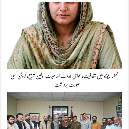
محکمہ ریونیو میں شفافیت، عوامی خدمت اور میرٹ اولین ترجیح، کرپشن کسی
صورت برداشت…