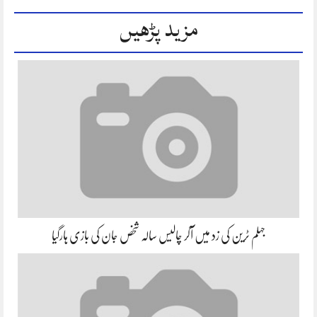
مزید پڑھیں
جہلم ٹرین کی زد میں آکر چالیس سالہ شخص جان کی بازی ہارگیا