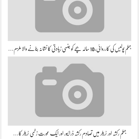
جہلم پولیس کی کارروائی،10 سالہ بچے کو جنسی زیادتی کا نشانہ بنانے والا ملزم…
جہلم رکشہ اور ٹریلر میں تصادم رکشہ ڈرائیور اور ایک عورت زخمی ٹریلر کا…