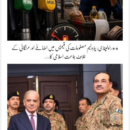
**راولپنڈی: پٹرولیم مصنوعات کی قیمتوں میں اضافے اور مہنگائی کے
خلاف جماعت اسلامی کا…