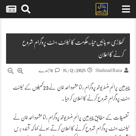
Skip
to
content
کھلاڑی ہو جائیں تیار،حکومت کا ٹیلنٹ ہنٹ پروگرام شروع
کرنے کا اعلان
15/12/2025
Shahzad Raza
0 تبصرے
چیئرمین پرائم منسٹر یوتھ پروگرام رانا مشہود احمد خان نے23کھیلوں کے ٹیلنٹ
ہنٹ پروگرام شروع کرنے کا اعلان کر دیا ۔
تفصیلات کے مطابق چیئرمین پرائم منسٹر یوتھ پروگرام رانا مشہود احمد خان نے
ٹیلنٹ ہنٹ پروگرام شروع کرنے کا اعلان کرتے ہوئے کہا کہ آئندہ برس