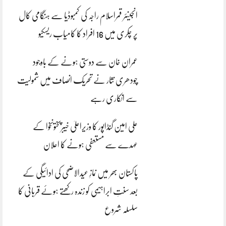
انجینئر قمراسلام راجہ کی کمبوڈیا سے ہنگامی کال
پر چکری میں 16 افراد کا کامیاب ریسکیو
عمران خان سے دوستی ہونے کے باوجود
چودھری نثار نے تحریک انصاف میں شمولیت
سے انکاری رہے
علی امین گنڈاپور کا وزیراعلیٰ خیبرپختونخوا کے
عہدے سے مستعفی ہونے کا اعلان
پاکستان بھر میں نمازِ عیدالاضحی کی ادائیگی کے
بعد سنتِ ابراہیمی کو زندہ رکھتے ہوئے قربانی کا
سلسلہ شروع