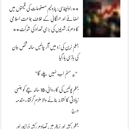
**راولپنڈی: پٹرولیم مصنوعات کی قیمتوں میں
اضافے اور مہنگائی کے خلاف جماعت اسلامی
کا دھرنا، شہریوں کی بڑی تعداد کی شرکت**
جہلم ٹرین کی زد میں آکر چالیس سالہ شخص جان
کی بازی ہارگیا
“یہ سسٹم اب نہیں چلے گا”
جہلم پولیس کی کارروائی،10 سالہ بچے کو جنسی
زیادتی کا نشانہ بنانے والا ملزم گرفتار،مقدمہ
درج
جہلم رکشہ اور ٹریلر میں تصادم رکشہ ڈرائیور اور