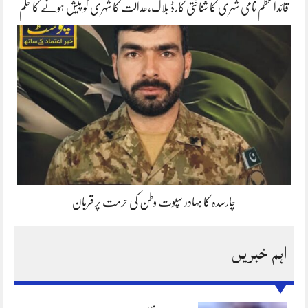
قائداعظم نامی شہری کا شناختی کارڈ بلاک،عدالت کا شہری کو پیش ہونے کا حکم
چارسدہ کا بہادر سپوت وطن کی حرمت پر قربان
اہم خبریں