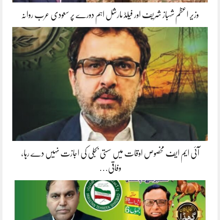
وزیر اعظم شہباز شریف اور فیلڈ مارشل اہم دورے پر سعودی عرب روانہ
آئی ایم ایف مخصوص اوقات میں سستی بجلی کی اجازت نہیں دے رہا،
وفاقی…