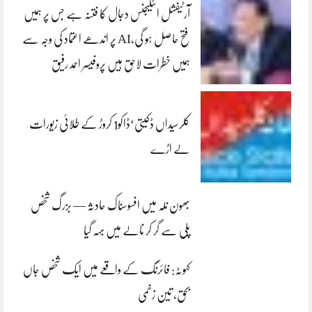
آرٹیفشل انٹلیجنس دجال کا فتنہ ہے جس پر ہمیں
فتح حاصل ہو گی،AI پر اندھے اعتماد کی وجہ سے
ہمیں خطرات لاحق ہیں پروفیسر احمد رفیق
کلرسیداں ڈکیتی‘ڈاکو1 کروڑ کے طلائی زیورات
لے اڑے
بھون نلہ میں افسوسناک حادثہ — بزرگ شخص
پلی سے گر کر نالے میں بہہ گیا
کہوٹہ: فائرنگ کے واقعے میں ایک شخص جاں
بحق، تین زخمی