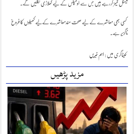
نیشنل گیمز کررہے ہیں جس سے اولمپکس کے لیے کھلاڑی نکلیں گے۔
کسی بھی معاشرے کے لیے صحت مندمعاشرے کےلیے کھیلوں کا فروغ
ناگزیر ہے۔
کیٹاگری میں :
اہم خبریں
مزید پڑھیں