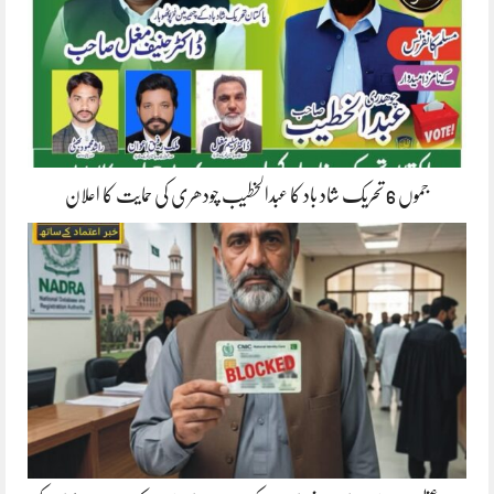
جموں 6 تحریک شاد باد کا عبدالخطیب چودھری کی حمایت کا اعلان