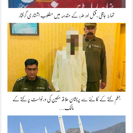
تھانہ جاتلی ،قتل اور ضرر کے مقدمہ میں مطلوب اشتہاری گرفتار
جہلم کتے کے کاٹنے سے پریشان علاقہ مکین کی درخواست پر کتے کے
مالک…