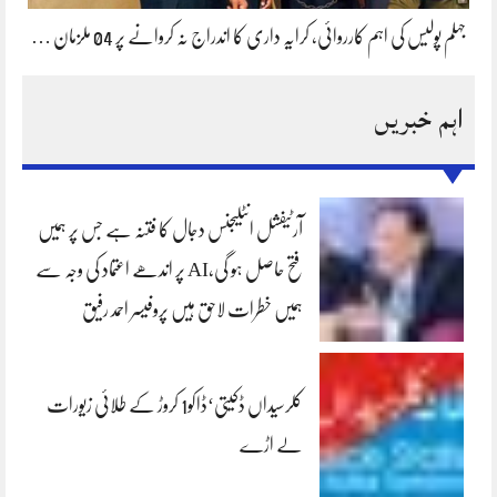
جہلم پولیس کی اہم کارروائی، کرایہ داری کا اندراج نہ کروانے پر 04 ملزمان …
اہم خبریں
آرٹیفشل انٹلیجنس دجال کا فتنہ ہے جس پر ہمیں
فتح حاصل ہو گی،AI پر اندھے اعتماد کی وجہ سے
ہمیں خطرات لاحق ہیں پروفیسر احمد رفیق
کلرسیداں ڈکیتی‘ڈاکو1 کروڑ کے طلائی زیورات
لے اڑے