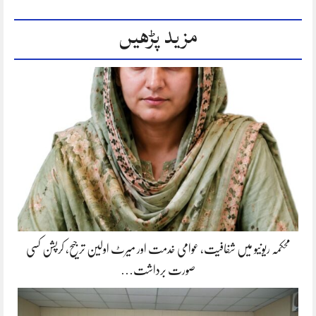
مزید پڑھیں
محکمہ ریونیو میں شفافیت، عوامی خدمت اور میرٹ اولین ترجیح، کرپشن کسی
صورت برداشت…