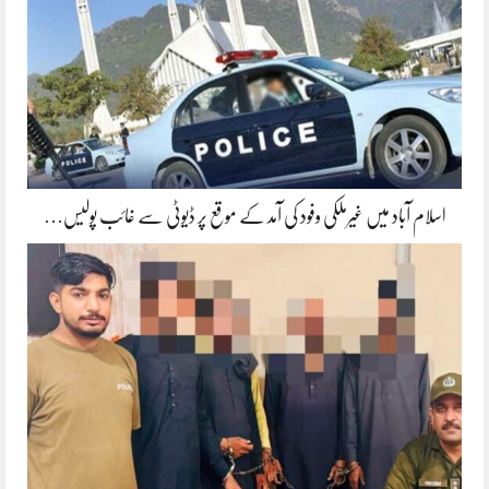
اسلام آباد میں غیرملکی وفود کی آمد کے موقع پر ڈیوٹی سے غائب پولیس…