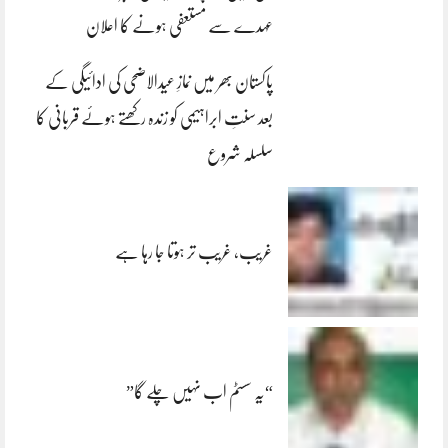
عہدے سے مستعفی ہونے کا اعلان
پاکستان بھر میں نمازِ عیدالاضحی کی ادائیگی کے
بعد سنتِ ابراہیمی کو زندہ رکھتے ہوئے قربانی کا
سلسلہ شروع
غریب، غریب تر ہوتا جا رہا ہے
“یہ سسٹم اب نہیں چلے گا”