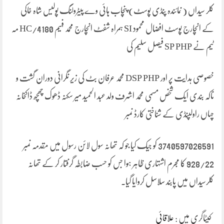
کلر سیداں ( نمائندہ پنڈی پوسٹ) پنچاب ہائی وے پیٹرولنگ پولیس شاہ خاکی
کے انچارج پوسٹ افضال محمود SI ہمراہ شفٹ انچارج محمد فہیم 4180/HC مہ
ٹیم نے SP PHP فیصل سلیم کی
خصوصی ہدایت پر اور DSP PHP محمد عرفان بٹ کی زیر نگرانی دوران گشت و
ناکہ بندی ایک شخص مسمی محمد اشرف ولد عبد الحمید میر سکنہ ڈھوک چھچھ ڈاکخانہ
چہاں راولپنڈی کے شناختی کارڈ نمبر
3740597026591 کو جیک کیا جو کہ تھانہ سول لائن رسول میں مقدمہ نمبر
928/22 کا مجرم اشتہاری ظاہر ہوا جس کو حسب ضابطہ گرفتار کر کے تھانہ
کلرسیداں میں پابند سلاسل کروایا گیا۔
کیٹاگری میں :
علاقائی