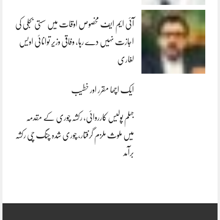
آئی ایم ایف مخصوص اوقات میں سستی بجلی کی
اجازت نہیں دے رہا، وفاقی وزیر توانائی اویس
لغاری
ایک اچھا مقرر اور خطیب
جہلم پولیس کارروائی، رکشہ چوری کے مقدمہ
میں ملوث ملزم گرفتار، چوری شدہ چنگ چی رکشہ
برآمد