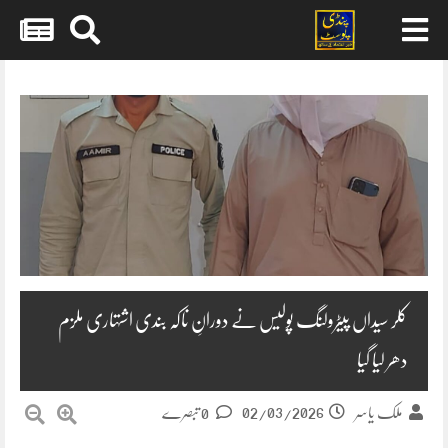
Skip
to
content
کلر سیداں پیٹرولنگ پولیس نے دورانِ ناکہ بندی اشتہاری ملزم
دھر لیا گیا
02/03/2026
ملک یاسر
0 تبصرے