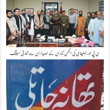
سی پی او،راولپنڈی کی انجمن تاجران کے عہدیداران سے تعارفی میٹنگ