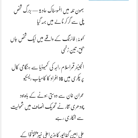
بھون نلہ میں افسوسناک حادثہ — بزرگ شخص
پلی سے گر کر نالے میں بہہ گیا
کہوٹہ: فائرنگ کے واقعے میں ایک شخص جاں
بحق، تین زخمی
انجینئر قمراسلام راجہ کی کمبوڈیا سے ہنگامی کال
پر چکری میں 16 افراد کا کامیاب ریسکیو
عمران خان سے دوستی ہونے کے باوجود
چودھری نثار نے تحریک انصاف میں شمولیت
سے انکاری رہے
علی امین گنڈاپور کا وزیراعلیٰ خیبرپختونخوا کے