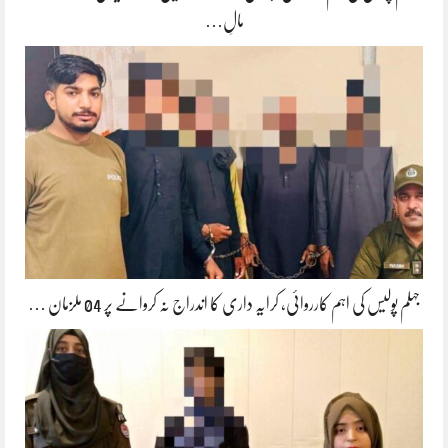
مالِ…
جہلم پولیس کی اہم کارروائی، کرایہ داری کا اندراج نہ کروانے پر 04 ملزمان …