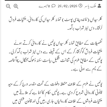
26/02/2026
ملک یاسر
0 تبصرے
کلر سیداں (نمائندہ پنڈی پوسٹ) تھانہ کلر سیداں کی کارروائی، منشیات فروش
گرفتار، دس لیٹر شراب برآمد۔
تفصیلات کے مطابق تھانہ کلر سیداں پولیس نے کارروائی کرتے ہوئے
منشیات فروش کو گرفتار کر کے اس کے قبضے سے دس لیٹر شراب برآمد کر لی۔
پولیس کے مطابق ملزم کی شناخت شکیل ریاست سکنہ ڈھوک گنگال، چوآ خالصہ
کے نام سے ہوئی ہے۔
پولیس نے ملزم کے خلاف متعلقہ دفعات کے تحت مقدمہ درج کر کے مزید
قانونی کارروائی شروع کر دی ہے۔پولیس حکام کا کہنا ہے کہ علاقے میں
منشیات فروشوں کے خلاف کارروائیاں جاری رہیں گی اور قانون شکنی میں