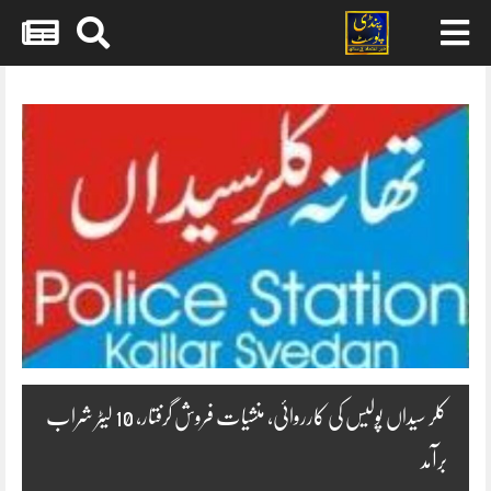
Skip
to
content
کلر سیداں پولیس کی کارروائی، منشیات فروش گرفتار، 10 لیٹر شراب
برآمد