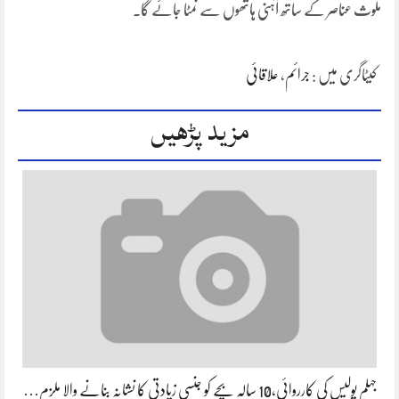
ملوث عناصر کے ساتھ آہنی ہاتھوں سے نمٹا جائے گا۔
کیٹاگری میں :
جرائم
،
علاقائی
مزید پڑھیں
جہلم پولیس کی کارروائی،10 سالہ بچے کو جنسی زیادتی کا نشانہ بنانے والا ملزم…