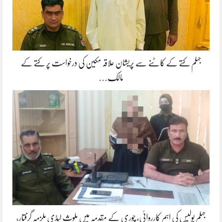
جہلم کتے کے کاٹنے سے پریشان علاقہ مکین کی درخواست پر کتے کے
مالک…
جہلم پولیس کی اہم کارروائی، چوری کے مقدمہ میں ملوث لیڈی ملزمہ گرفتار،