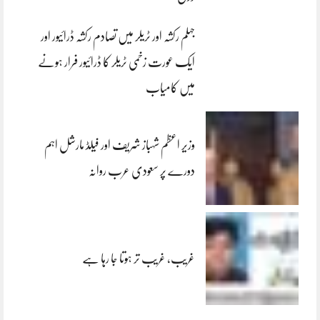
جہلم رکشہ اور ٹریلر میں تصادم رکشہ ڈرائیور اور
ایک عورت زخمی ٹریلر کا ڈرائیور فرار ہونے
میں کامیاب
وزیر اعظم شہباز شریف اور فیلڈ مارشل اہم
دورے پر سعودی عرب روانہ
غریب، غریب تر ہوتا جا رہا ہے