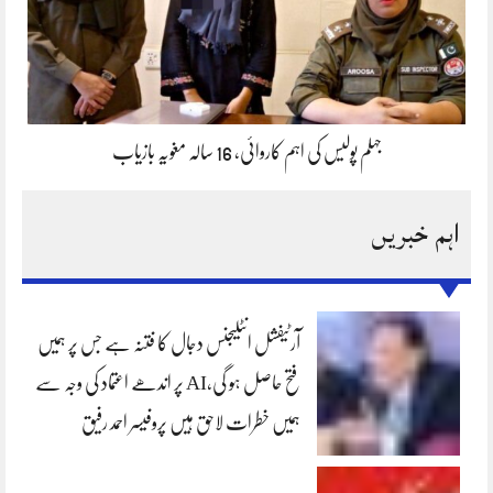
جہلم پولیس کی اہم کاروائی، 16 سالہ مغویہ بازیاب
اہم خبریں
آرٹیفشل انٹلیجنس دجال کا فتنہ ہے جس پر ہمیں
فتح حاصل ہو گی،AI پر اندھے اعتماد کی وجہ سے
ہمیں خطرات لاحق ہیں پروفیسر احمد رفیق