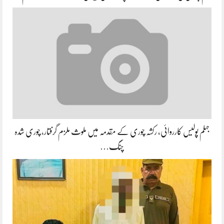
جہلم پولیس کارروائی، رکشہ چوری کے مقدمہ میں ملوث ملزم گرفتار، چوری شدہ
چنگ…