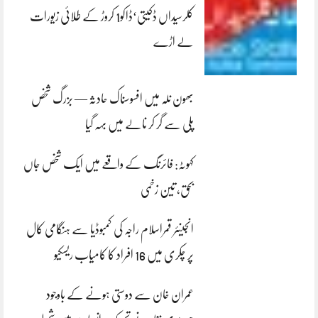
کلرسیداں ڈکیتی‘ڈاکو1 کروڑ کے طلائی زیورات
لے اڑے
بھون نلہ میں افسوسناک حادثہ — بزرگ شخص
پلی سے گر کر نالے میں بہہ گیا
کہوٹہ: فائرنگ کے واقعے میں ایک شخص جاں
بحق، تین زخمی
انجینئر قمراسلام راجہ کی کمبوڈیا سے ہنگامی کال
پر چکری میں 16 افراد کا کامیاب ریسکیو
عمران خان سے دوستی ہونے کے باوجود