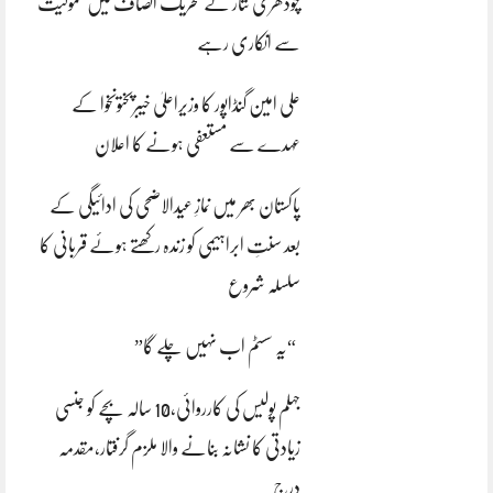
چودھری نثار نے تحریک انصاف میں شمولیت
سے انکاری رہے
علی امین گنڈاپور کا وزیراعلیٰ خیبرپختونخوا کے
عہدے سے مستعفی ہونے کا اعلان
پاکستان بھر میں نمازِ عیدالاضحی کی ادائیگی کے
بعد سنتِ ابراہیمی کو زندہ رکھتے ہوئے قربانی کا
سلسلہ شروع
“یہ سسٹم اب نہیں چلے گا”
جہلم پولیس کی کارروائی،10 سالہ بچے کو جنسی
زیادتی کا نشانہ بنانے والا ملزم گرفتار،مقدمہ
درج