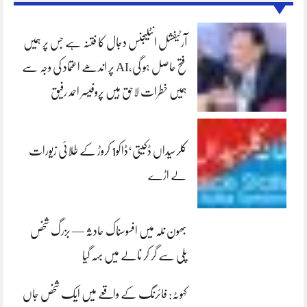
آرٹیفشل انٹلیجنس دجال کا فتنہ ہے جس پر ہمیں
فتح حاصل ہو گی،AI پر اندھے اعتماد کی وجہ سے
ہمیں خطرات لاحق ہیں پروفیسر احمد رفیق
کلرسیداں ڈکیتی‘ڈاکو1 کروڑ کے طلائی زیورات
لے اڑے
بھون نلہ میں افسوسناک حادثہ — بزرگ شخص
پلی سے گر کر نالے میں بہہ گیا
کہوٹہ: فائرنگ کے واقعے میں ایک شخص جاں