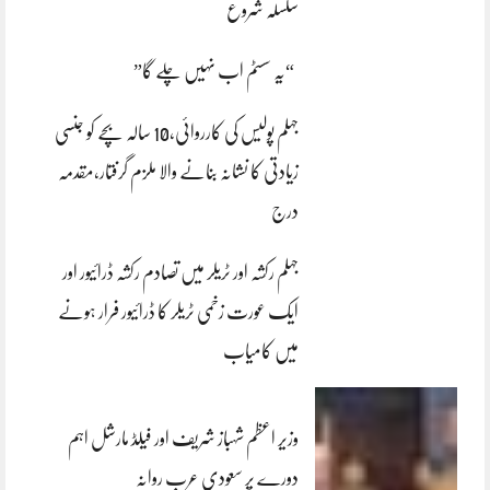
سلسلہ شروع
“یہ سسٹم اب نہیں چلے گا”
جہلم پولیس کی کارروائی،10 سالہ بچے کو جنسی
زیادتی کا نشانہ بنانے والا ملزم گرفتار،مقدمہ
درج
جہلم رکشہ اور ٹریلر میں تصادم رکشہ ڈرائیور اور
ایک عورت زخمی ٹریلر کا ڈرائیور فرار ہونے
میں کامیاب
وزیر اعظم شہباز شریف اور فیلڈ مارشل اہم
دورے پر سعودی عرب روانہ