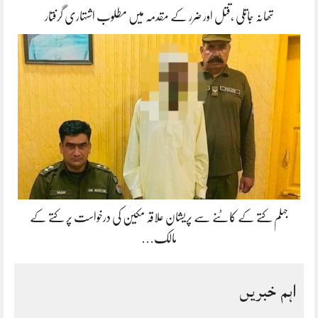
تھانہ جاتلی ،قتل اور ضرر کے مقدمہ میں مطلوب اشتہاری گرفتار
جہلم کتے کے کاٹنے سے پریشان علاقہ مکین کی درخواست پر کتے کے
مالک…
اہم خبریں