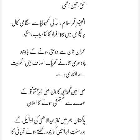
بحق، تین زخمی
انجینئر قمراسلام راجہ کی کمبوڈیا سے ہنگامی کال
پر چکری میں 16 افراد کا کامیاب ریسکیو
عمران خان سے دوستی ہونے کے باوجود
چودھری نثار نے تحریک انصاف میں شمولیت
سے انکاری رہے
علی امین گنڈاپور کا وزیراعلیٰ خیبرپختونخوا کے
عہدے سے مستعفی ہونے کا اعلان
پاکستان بھر میں نمازِ عیدالاضحی کی ادائیگی کے
بعد سنتِ ابراہیمی کو زندہ رکھتے ہوئے قربانی کا