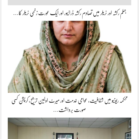
جہلم رکشہ اور ٹریلر میں تصادم رکشہ ڈرائیور اور ایک عورت زخمی ٹریلر کا…
محکمہ ریونیو میں شفافیت، عوامی خدمت اور میرٹ اولین ترجیح، کرپشن کسی
صورت برداشت…