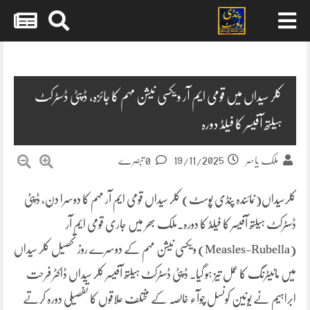
Skip
to
content
کلر سیداں میں قومی ایم آر ویکسی نیشن مہم کا جائزہ، ڈپٹی ڈسٹرکٹ
ہیلتھ آفیسر کا فیلڈ دورہ
19/11/2025
ملک یاسر
0 تبصرے
کلرسیداں(نمائندہ پنڈی پوسٹ) کلر سیداں قومی ایم آر مہم کا دوسرا دن، ڈپٹی
ڈسٹرکٹ ہیلتھ آفیسر کا فیلڈ کا دورہ۔ملک بھر میں جاری قومی ایم آر
(Measles-Rubella) ویکسی نیشن مہم کے دوسرے روز تحصیل کلر سیداں
میں مانیٹرنگ کا عمل تیز ہو گیا۔ ڈپٹی ڈسٹرکٹ ہیلتھ آفیسر کلر سیداں ڈاکٹر فرحت
ابراہیم نے یونین کونسل چوآء خالصہ کے مختلف علاقوں کا تفصیلی دورہ کرتے