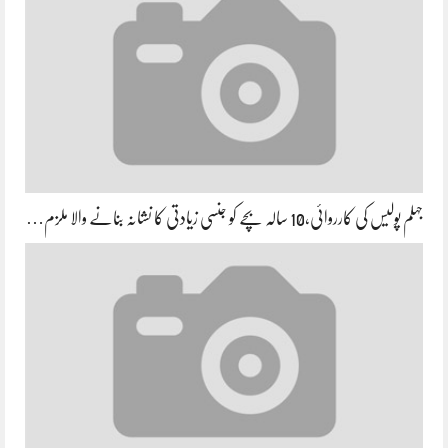
جہلم پولیس کی کارروائی،10 سالہ بچے کو جنسی زیادتی کا نشانہ بنانے والا ملزم…