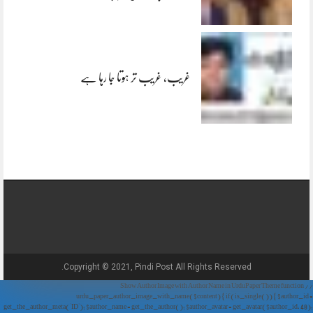
غریب، غریب تر ہوتا جا رہا ہے
Copyright © 2021, Pindi Post All Rights Reserved.
// Show Author Image with Author Name in UrduPaper Theme function
urdu_paper_author_image_with_name($content) { if (is_single()) { $author_id =
get_the_author_meta('ID'); $author_name = get_the_author(); $author_avatar = get_avatar($author_id, 48);