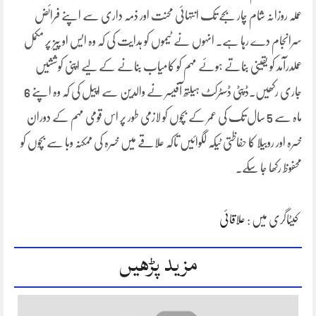
عملہ روزانہ شام چار بجے تک انتہائی محنت اور ذمہ داری سے اپنے فرائض
سرانجام دے رہا ہے۔ انہوں نے ٹیموں کو ہدایت کی کہ وہ ایس او پیز پر مکمل
عملدرآمد کو یقینی بناتے ہوئے مہم کو کامیاب بنانے کے لیے اپنی کوششیں
جاری رکھیں۔ڈپٹی ڈسٹرکٹ ہیلتھ آفیسر نے والدین سے اپیل کی کہ وہ اپنے 6
ماہ سے 5 سال تک کی عمر کے بچوں کو لازمی طور پر اس قومی مہم کے دوران
خسرہ اور روبیلا کا حفاظتی ٹیکہ لگوائیں تاکہ علاقے میں خسرہ کی ممکنہ وبا سے بچوں کو
محفوظ رکھا جا سکے۔
کیٹاگری میں :
علاقائی
مزید پڑھیں