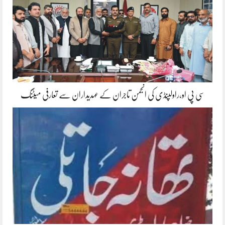
سی پی او،راولپنڈی کی انجمن تاجران کے عہدیداران سے تعارفی میٹنگ