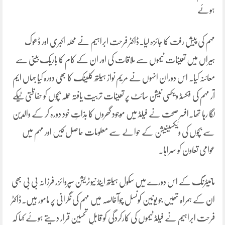
ہوئے
مہم کی پیش رفت کا جائزہ لیا۔ڈاکٹر فرحت ابراہیم نے محلہ اکبری اور ڈھوک
ہیراں میں تعینات ٹیموں سے ملاقات کی اور ان کے کام کا باریک بینی سے
معائنہ کیا۔ اس دوران انہوں نے مریم نواز ہیلتھ کلینک کا بھی دورہ کیا جہاں ایم
آر مہم کی فکسڈ ویکسی نیشن سائٹ پر تعینات تربیت یافتہ عملہ بچوں کو حفاظتی ٹیکے
لگا رہا تھا۔افسرِ صحت نے فیلڈ میں موجود گھروں کا بذاتِ خود دورہ کر کے والدین
سے بچوں کی ویکسینیشن کے حوالے سے معلومات حاصل کیں اور مہم میں
عوامی تعاون کو سراہا۔
مانیٹرنگ کے اس دورے میں سکول ہیلتھ اینڈ نیوٹریشن سپروائزر فرزانہ بی بی بھی
ان کے ہمراہ تھیں جو یونین کونسل چوآخالصہ میں مہم کی نگرانی پر مامور ہیں۔ڈاکٹر
فرحت ابراہیم نے فیلڈ ٹیموں کی کارکردگی کو قابلِ تحسین قرار دیتے ہوئے کہا کہ