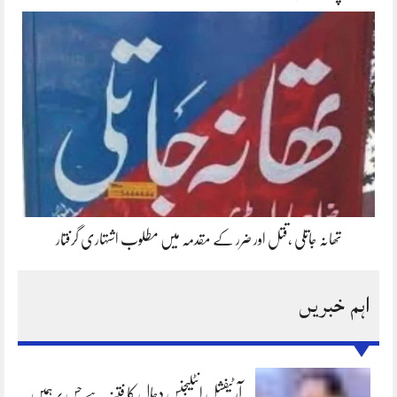
تھانہ جاتلی ،قتل اور ضرر کے مقدمہ میں مطلوب اشتہاری گرفتار
اہم خبریں
آرٹیفشل انٹلیجنس دجال کا فتنہ ہے جس پر ہمیں