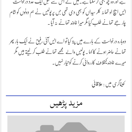
ہے اور وہ کچھ بھی کر سکتا ہے۔میں نے اس سے قبل ایک عدد درخواست
ایس ایچ او تھانہ کلر سیداں کو بھی دی تھی جس پر پولیس نے ہم دونوں کو شام
چار بجے تھانے طلب کیا مگر میرا خاوند تھانے نہ آیا ۔
دوبارہ درخواست کے بارے میں پتہ کیا تو اے ایس آئی رفیق نے ایک بار پھر
تھانے حاضر ہونے کا کہا ۔ پولیس والے مجھے تھانے طلب کر لیتے ہیں مگر
میرے خاوند کیخلاف کارروائی کرنے کو تیار نہیں۔
کیٹاگری میں :
علاقائی
مزید پڑھیں