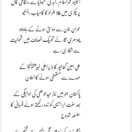
انجینئر قمراسلام راجہ کی کمبوڈیا سے ہنگامی کال
پر چکری میں 16 افراد کا کامیاب ریسکیو
عمران خان سے دوستی ہونے کے باوجود
چودھری نثار نے تحریک انصاف میں شمولیت
سے انکاری رہے
علی امین گنڈاپور کا وزیراعلیٰ خیبرپختونخوا کے
عہدے سے مستعفی ہونے کا اعلان
پاکستان بھر میں نمازِ عیدالاضحی کی ادائیگی کے
بعد سنتِ ابراہیمی کو زندہ رکھتے ہوئے قربانی کا
سلسلہ شروع
جہلم ٹرین کی زد میں آکر چالیس سالہ شخص جان