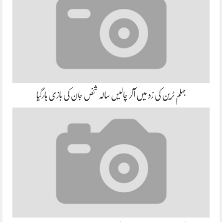
جہلم ٹرین کی زد میں آکر چالیس سالہ شخص جان کی بازی ہارگیا