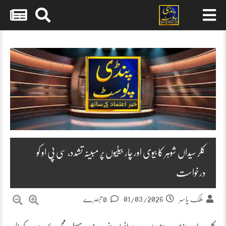
Skip
to
content
کلر سیداں شوہر کا بیوی اور چار بیٹیوں پر مبینہ تشدد، سی پی او کو
درخواست
01/03/2026
ملک یاسر
0 تبصرے