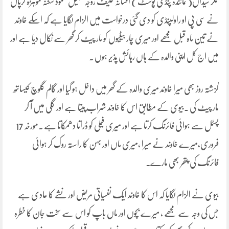
کلر سیداں( نمائندہ پنڈی پوسٹ ) افسانہ حنیف زوجہ سہیل محمود سکنہ موہڑہ کرپال
نے سی پی او راولپنڈی کو دی گئی درخواست میں الزام لگایا ہے کہ اسکے خاوند
نے تین ماہ قبل مجھے اور میری چار بیٹیوں کو مار پیٹ کر گھر سے نکال دیا ہے اور
میں اج کل اپنی والدہ کے ہاں رہائش پذیر ہوں ۔
گزشتہ روز بھی میرا خاوند میری والدہ کے گھر میں داخل ہو گیا اور گالم گلوچ کیساتھ
مار پیٹ کی ۔بیوی کے مطابق اس کا خاوند شراب پیتا ہے اور گلی میں آ کر
پسٹل سے ہوائی فائرنگ کرتا ہے اور میری فیملی کو ڈراتا دھمکاتا ہے ۔مورخہ 17
فروری،میرے خاوند نے میرا ،میری ماں اور بہن کا راستہ روک کر ہوائی
فائرنگ کی پتھر بھی مارے۔
بیوی نے الزام لگایا کہ اس کا خاوند ایک نفسیاتی مریض اور نشے کا عادی ہے
جس کی وجہ سے مجھے ، میرے بچوں اور ماں باپ کو اس سے سخت جان کا خطرہ