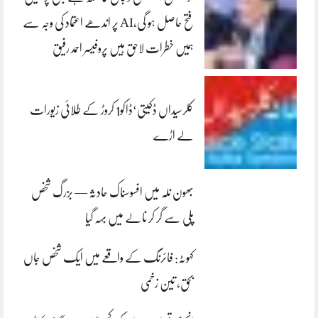
فتح حاصل ہو گی،AI پر اندھے اعتماد کی وجہ سے
ہمیں خطرات لاحق ہیں پروفیسر احمد رفیق
کلرسیداں ڈکیتی‘ڈاکو1 کروڑ کے طلائی زیورات
لے اڑے
بھون نلہ میں افسوسناک حادثہ — بزرگ شخص
پلی سے گر کر نالے میں بہہ گیا
کہوٹہ: فائرنگ کے واقعے میں ایک شخص جاں
بحق، تین زخمی