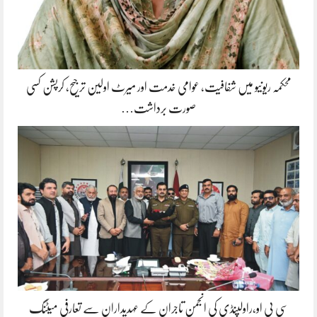
محکمہ ریونیو میں شفافیت، عوامی خدمت اور میرٹ اولین ترجیح، کرپشن کسی
صورت برداشت…
سی پی او،راولپنڈی کی انجمن تاجران کے عہدیداران سے تعارفی میٹنگ