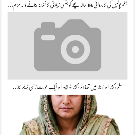
جہلم پولیس کی کارروائی،10 سالہ بچے کو جنسی زیادتی کا نشانہ بنانے والا ملزم…
جہلم رکشہ اور ٹریلر میں تصادم رکشہ ڈرائیور اور ایک عورت زخمی ٹریلر کا…