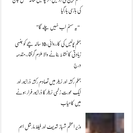
کی بازی ہارگیا
“یہ سسٹم اب نہیں چلے گا”
جہلم پولیس کی کارروائی،10 سالہ بچے کو جنسی
زیادتی کا نشانہ بنانے والا ملزم گرفتار،مقدمہ
درج
جہلم رکشہ اور ٹریلر میں تصادم رکشہ ڈرائیور اور
ایک عورت زخمی ٹریلر کا ڈرائیور فرار ہونے
میں کامیاب
وزیر اعظم شہباز شریف اور فیلڈ مارشل اہم