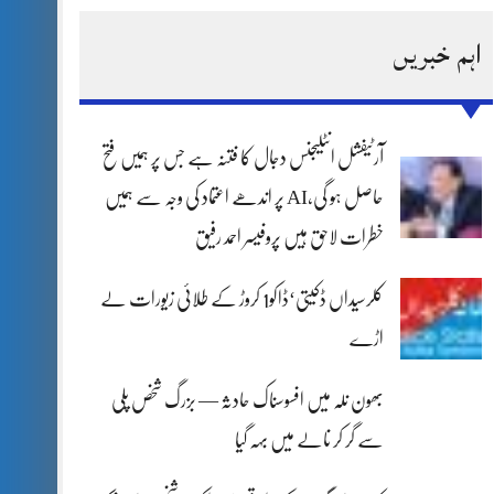
اہم خبریں
آرٹیفشل انٹلیجنس دجال کا فتنہ ہے جس پر ہمیں فتح
حاصل ہو گی،AI پر اندھے اعتماد کی وجہ سے ہمیں
خطرات لاحق ہیں پروفیسر احمد رفیق
کلرسیداں ڈکیتی‘ڈاکو1 کروڑ کے طلائی زیورات لے
اڑے
بھون نلہ میں افسوسناک حادثہ — بزرگ شخص پلی
سے گر کر نالے میں بہہ گیا