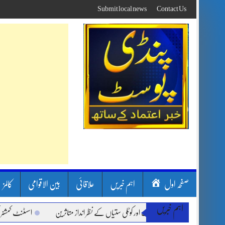
Skip
Submit local news
Contact Us
to
content
صفحہ اول
اہم خبریں
علاقائی
بین الاقوامی
کالمز
اہم خبریں
ن بارشیں، لینڈ سلائیڈنگ اور کوٹلی ستیاں کے نظر انداز متاثرین
اسسٹنٹ کمشنر کلرسیدا