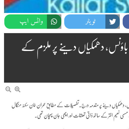
ٹویٹر
واٹس ایپ
باؤنس، دھمکیاں دینے پر ملزم کے
ؤنس، دھمکیاں دینے پر مقدمہ درج۔تفصیلات کے مطابق عمران خان سکنہ منگال
ی نعیم اختر کے ساتھ ذاتی تعلقات اور اچھی جان پہچان تھی۔