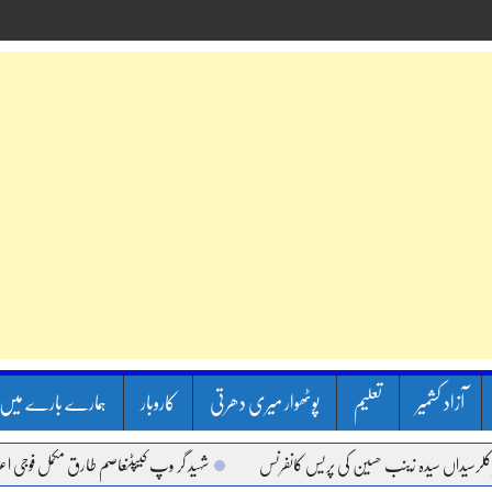
آزاد کشمیر
تعلیم
پوٹھوار میری دھرتی
کاروبار
ہمارے بارے میں
ں سیدہ زینب حسین کی پریس کانفرنس
شہید گر وپ کیپٹنعاصم طارق مکمل فوجی اعزاز کے سا