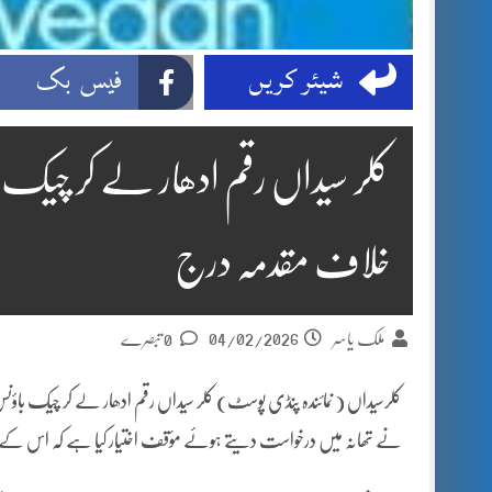
شیئر کریں
فیس بک
کلر سیداں رقم ادھار لے کر چیک 
خلاف مقدمہ درج
04/02/2026
ملک یاسر
0 تبصرے
کلرسیداں ( نمائندہ پنڈی پوسٹ) کلر سیداں رقم ادھار لے کر چیک با
نے تھانہ میں درخواست دیتے ہوئے مؤقف اختیار کیا ہے کہ اس کے مسم