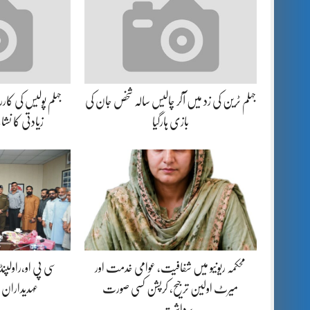
جہلم ٹرین کی زد میں آکر چالیس سالہ شخص جان کی
بازی ہارگیا
زیادتی کا نش
محکمہ ریونیو میں شفافیت، عوامی خدمت اور
سی پی او،راولپن
میرٹ اولین ترجیح، کرپشن کسی صورت
عہدیداران
برداشت…