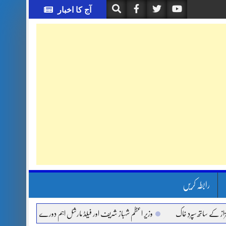
آج کا اخبار
رابطہ کریں
تھ سپردِ خاک
وزیر اعظم شہباز شریف اور فیلڈ مارشل اہم دورے پر سعودی عرب روانہ