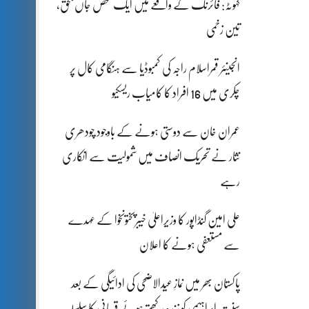
کہوٹہ: فائرنگ کے واقعے میں ایک شخص جاں بحق،
تین زخمی
انجینئر قمراسلام راجہ کی کمبوڈیا سے ہنگامی کال پر
چکری میں 16 افراد کا کامیاب ریسکیو
عمران خان سے دوستی ہونے کے باوجود چودھری
نثار نے تحریک انصاف میں شمولیت سے انکاری
رہے
علی امین گنڈاپور کا وزیراعلیٰ خیبرپختونخوا کے عہدے
سے مستعفی ہونے کا اعلان
پاکستان بھر میں نمازِ عیدالاضحی کی ادائیگی کے بعد
سنتِ ابراہیمی کو زندہ رکھتے ہوئے قربانی کا سلسلہ