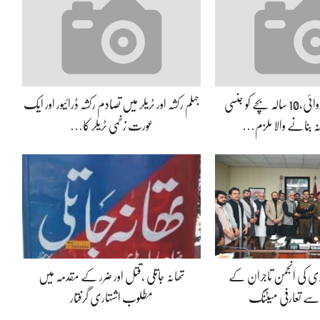
جہلم پولیس کی کارروائی،10 سالہ بچے کو جنسی
جہلم رکشہ اور ٹریلر میں تصادم رکشہ ڈرائیور اور ایک
انہ بنانے والا ملزم…
عورت زخمی ٹریلر کا…
ڈی کی انجمن تاجران کے
تھانہ جاتلی ،قتل اور ضرر کے مقدمہ میں
 سے تعارفی میٹنگ
مطلوب اشتہاری گرفتار