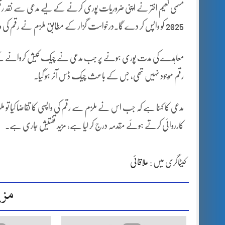
2025 کو واپس کر دے گا۔درخواست گزار کے مطابق ملزم نے رقم کی واپسی کی ضمانت کے طور پر ایک عدد دستخط شدہ چیک بھی دیا۔
معاہدے کی مدت پوری ہونے پر جب مدعی نے چیک کیش کروانے کے لیے
رقم موجود نہیں تھی، جس کے باعث چیک ڈس آنر ہو گیا۔
مدعی کا کہنا ہے کہ جب اس نے ملزم سے رقم کی واپسی کا تقاضا کیا تو
کارروائی کرتے ہوئے مقدمہ درج کر لیا ہے، مزید تفتیش جاری ہے۔
کیٹاگری میں :
علاقائی
مزی