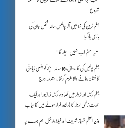
شروع
جہلم ٹرین کی زد میں آکر چالیس سالہ شخص جان کی
بازی ہارگیا
“یہ سسٹم اب نہیں چلے گا”
جہلم پولیس کی کارروائی،10 سالہ بچے کو جنسی زیادتی
کا نشانہ بنانے والا ملزم گرفتار،مقدمہ درج
جہلم رکشہ اور ٹریلر میں تصادم رکشہ ڈرائیور اور ایک
عورت زخمی ٹریلر کا ڈرائیور فرار ہونے میں کامیاب
وزیر اعظم شہباز شریف اور فیلڈ مارشل اہم دورے پر