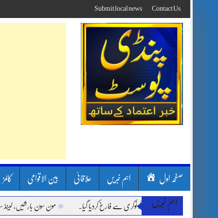
Skip
Submit local news
Contact Us
to
content
صفحہ اول
اہم خبریں
علاقائی
بین الاقوامی
کالمز
اہم خبریں
مون سون بارشیں، لینڈ سلائیڈنگ ا