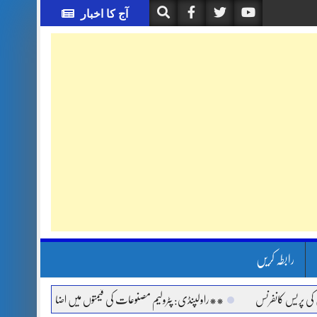
آج کا اخبار
رابطہ کریں
س کانفرنس
**راولپنڈی: پٹرولیم مصنوعات کی قیمتوں میں اضافے اور مہنگائی کے خلا