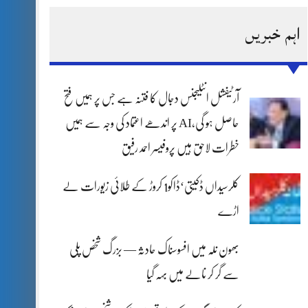
اہم خبریں
آرٹیفشل انٹلیجنس دجال کا فتنہ ہے جس پر ہمیں فتح
حاصل ہو گی،AI پر اندھے اعتماد کی وجہ سے ہمیں
خطرات لاحق ہیں پروفیسر احمد رفیق
کلرسیداں ڈکیتی‘ڈاکو1 کروڑ کے طلائی زیورات لے
اڑے
بھون نلہ میں افسوسناک حادثہ — بزرگ شخص پلی
سے گر کر نالے میں بہہ گیا