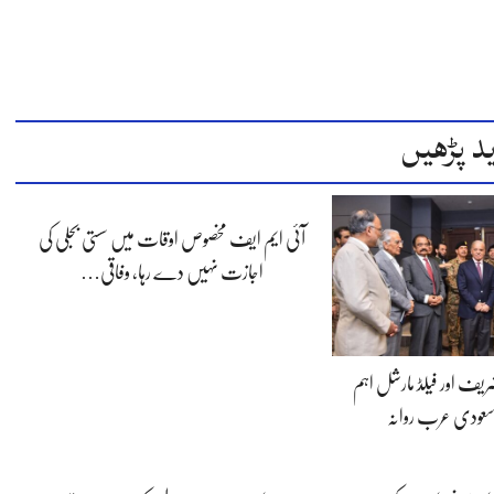
د پڑھیں
آئی ایم ایف مخصوص اوقات میں سستی بجلی کی
اجازت نہیں دے رہا، وفاقی…
شریف اور فیلڈ مارشل اہم
سعودی عرب روانہ