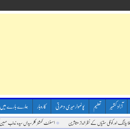
آزاد کشمیر
تعلیم
پوٹھوار میری دھرتی
کاروبار
ہمارے بارے میں
ور کوٹلی ستیاں کے نظر انداز متاثرین
اسسٹنٹ کمشنر کلرسیداں سیدہ زینب حسین کی پری