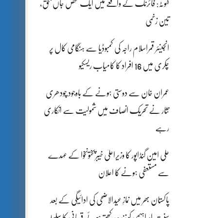
کہوٹہ: فائرنگ کے واقعے میں ایک شخص جاں بحق،
تین زخمی
انجینئر قمراسلام راجہ کی کمبوڈیا سے ہنگامی کال پر
چکری میں 16 افراد کا کامیاب ریسکیو
عمران خان سے دوستی ہونے کے باوجود چودھری
نثار نے تحریک انصاف میں شمولیت سے انکاری
رہے
علی امین گنڈاپور کا وزیراعلیٰ خیبرپختونخوا کے عہدے
سے مستعفی ہونے کا اعلان
پاکستان بھر میں نمازِ عیدالاضحی کی ادائیگی کے بعد
سنتِ ابراہیمی کو زندہ رکھتے ہوئے قربانی کا سلسلہ