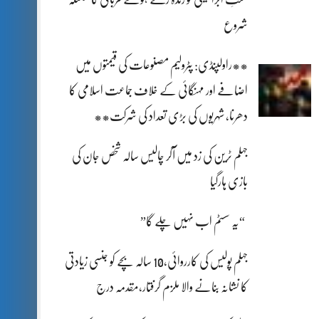
شروع
**راولپنڈی: پٹرولیم مصنوعات کی قیمتوں میں
اضافے اور مہنگائی کے خلاف جماعت اسلامی کا
دھرنا، شہریوں کی بڑی تعداد کی شرکت**
جہلم ٹرین کی زد میں آکر چالیس سالہ شخص جان کی
بازی ہارگیا
“یہ سسٹم اب نہیں چلے گا”
جہلم پولیس کی کارروائی،10 سالہ بچے کو جنسی زیادتی
کا نشانہ بنانے والا ملزم گرفتار،مقدمہ درج