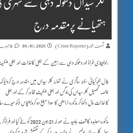
کلر سیداں دھوکہ دہی سے شہری کی
ہتھیانے پرمقدمہ درج
04/01/2026
آصف شاہ (Crime Reporter)
0 تبصرے
راولپنڈی فراڈ اور دھوکہ دہی سے زمین کے جعلی کاغذات اور جعلی ملکیت ظ
بلال اکبر کیانی سکنہ ساگری نے تھانہ کلر سیداں میں مقدمہ درج کروایا
خالصہ تحصیل کلر سیداں کی بوگس اور جعلی ملکیت ظاہر کر کے اور جعلی
کا غذات مال دکھا کر مذکورہ اراضی کا سودا مبلغ دو کروڑ پچاس لاکھ میرے سات
مذکورہ معاہدہ کاشف جاوید نے م
ہوا۔ کلر سیداں پولیس نے مقدمہ درج کر کے تفتیش شروع کردی