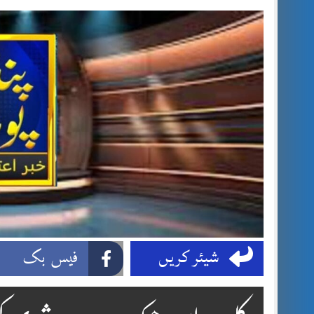
شیئر کریں
فیس بک