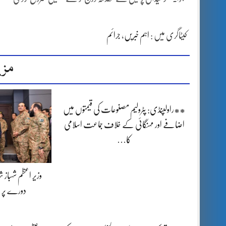
کیٹاگری میں :
اہم خبریں
،
جرائم
مزی
**راولپنڈی: پٹرولیم مصنوعات کی قیمتوں میں
اضافے اور مہنگائی کے خلاف جماعت اسلامی
کا…
وزیر اعظم شہباز 
دورے پر 