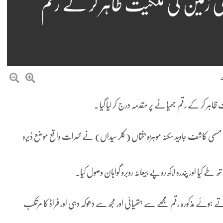
 زمین کی ملکیت ظاہر کر کے رقم
اہر کر کے رقم جھیانے پر مقدمہ درج کر لیا گیا ۔
 کہ مسمی کاشف جاوید سکنہ موہڑہ بختاں (کلر سیداں) نے خسرات واقع موضع ڈیرہ
ھ طے کیا اور پندرہ لاکھ روپے بیعانہ روبرو گواہان وصول کیا۔
ورخہ 21 جون 2022 کو طے کیا اور فراڈکرتے ہوئے مذکورہ رقم مجھے سے ہتھیائی اور مجھ سے دھوکہ دہی اور فراڈ کا مرتکب