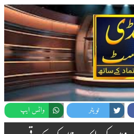
ٹویٹر
واٹس ایپ