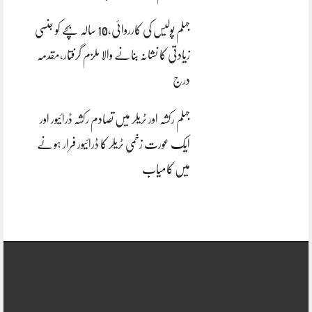
جہلم پولیس کی کارروائی،10 سالہ بچے کو جنسی
زیادتی کا نشانہ بنانے والا ملزم گرفتار،مقدمہ
درج
جہلم رکشہ اور ٹریلر میں تصادم رکشہ ڈرائیور اور
ایک عورت زخمی ٹریلر کا ڈرائیور فرار ہونے
میں کامیاب