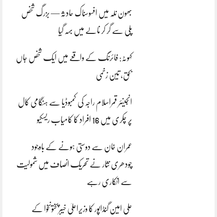
بھون نلہ میں افسوسناک حادثہ — بزرگ شخص
پلی سے گر کر نالے میں بہہ گیا
کہوٹہ: فائرنگ کے واقعے میں ایک شخص جاں
بحق، تین زخمی
انجینئر قمراسلام راجہ کی کمبوڈیا سے ہنگامی کال
پر چکری میں 16 افراد کا کامیاب ریسکیو
عمران خان سے دوستی ہونے کے باوجود
چودھری نثار نے تحریک انصاف میں شمولیت
سے انکاری رہے
علی امین گنڈاپور کا وزیراعلیٰ خیبرپختونخوا کے