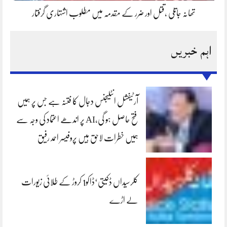
تھانہ جاتلی ،قتل اور ضرر کے مقدمہ میں مطلوب اشتہاری گرفتار
اہم خبریں
آرٹیفشل انٹلیجنس دجال کا فتنہ ہے جس پر ہمیں
فتح حاصل ہو گی،AI پر اندھے اعتماد کی وجہ سے
ہمیں خطرات لاحق ہیں پروفیسر احمد رفیق
کلرسیداں ڈکیتی‘ڈاکو1 کروڑ کے طلائی زیورات
لے اڑے