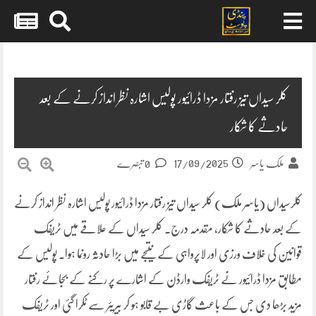
Skip
to
content
کلر سیداں تیز رفتار مزدا ڈرائیور پولیس اشارہ نظر انداز کرنے کے بعد
حادثے کا شکار
17/09/2025
ملک یاسر
0 تبصرے
کلرسیداں (یاسر ملک) کلر سیداں تیز رفتار مزدا ڈرائیور پولیس اشارہ نظر انداز کرنے
کے بعد حادثے کا شکار، مقدمہ درج۔ کلر سیداں کے علاقے میں ٹریفک
قوانین کی خلاف ورزی اور لاپرواہی کے نتیجے میں بڑا حادثہ رونما ہوا۔ پولیس کے
مطابق مزدا ڈرائیور نے ٹریفک وارڈن کے اشارے پر رکنے کے بجائے رفتار
مزید بڑھا دی جس کے باعث گاڑی بے قابو ہو کر بیریئر سے ٹکرا گئی اور ٹریفک