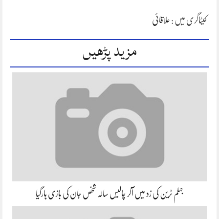
کیٹاگری میں :
علاقائی
مزید پڑھیں
جہلم ٹرین کی زد میں آکر چالیس سالہ شخص جان کی بازی ہارگیا