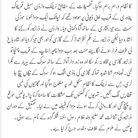
کا نظام درہم برہم ہو گیا۔تفصیلات کے مطابق ٹریفک وارڈن سہیل قمر چوک
پنڈوری کے قریب اپنی ڈیوٹی پر موجود تھے کہ اچانک ایک مزدا کہوٹہ موڑ کی
سمت سے تیز رفتاری کے ساتھ آتا دکھائی دیا۔ وارڈن نے ڈرائیور کو رکنے کا
اشارہ دیا لیکن ڈرائیور نے حکم نظر انداز کر کے گاڑی کو اور بھی تیز کر دیا اور شاہ باغ
کی طرف فرار ہونے لگا۔چند منٹ بعد جب مزدا چھپر اسٹاپ کے قریب پہنچا تو
ڈرائیور گاڑی پر قابو نہ رکھ سکا اور وہ زور دار آواز کے ساتھ سڑک کے بیریئر سے ٹکرا
گئی۔ تصادم اتنا شدید تھا کہ گاڑی کی باڈی الگ ہو کر سڑک کے بیچوں بیچ جا
گری، جس سے ٹریفک کا نظام مکمل طور پر مفلوج ہو گیا اور گاڑیوں کی لمبی
قطاریں لگ گئیں۔ شہریوں کو گھنٹوں تک مشکلات کا سامنا کرنا پڑا۔پولیس موقع
پر پہنچ گئی اور کارروائی کرتے ہوئے مزدا کو قبضے میں لے لیا۔ تفتیش کے دوران
ڈرائیور کی شناخت محمد سلیم ولد غلام رسول سکنہ شکر گڑھ کے نام سے ہوئی۔
پولیس نے ملزم کے خلاف مقدمہ درج کر لیا ہے۔