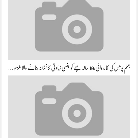
جہلم پولیس کی کارروائی،10 سالہ بچے کو جنسی زیادتی کا نشانہ بنانے والا ملزم…