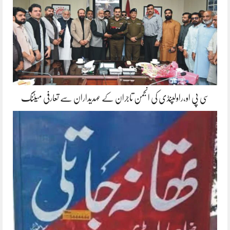
سی پی او،راولپنڈی کی انجمن تاجران کے عہدیداران سے تعارفی میٹنگ