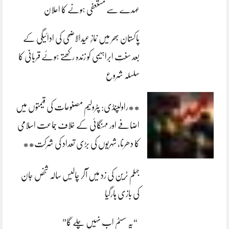
عہدے سے مستعفی ہونے کا اعلان
پاکستان بھر میں نمازِ عیدالاضحی کی ادائیگی کے
بعد سنتِ ابراہیمی کو زندہ رکھتے ہوئے قربانی کا
سلسلہ شروع
**راولپنڈی: پٹرولیم مصنوعات کی قیمتوں میں
اضافے اور مہنگائی کے خلاف جماعت اسلامی
کا دھرنا، شہریوں کی بڑی تعداد کی شرکت**
جہلم ٹرین کی زد میں آکر چالیس سالہ شخص جان
کی بازی ہارگیا
“یہ سسٹم اب نہیں چلے گا”