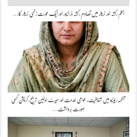
جہلم رکشہ اور ٹریلر میں تصادم رکشہ ڈرائیور اور ایک عورت زخمی ٹریلر کا…
محکمہ ریونیو میں شفافیت، عوامی خدمت اور میرٹ اولین ترجیح، کرپشن کسی
صورت برداشت…