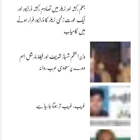
جہلم رکشہ اور ٹریلر میں تصادم رکشہ ڈرائیور اور
ایک عورت زخمی ٹریلر کا ڈرائیور فرار ہونے
میں کامیاب
وزیر اعظم شہباز شریف اور فیلڈ مارشل اہم
دورے پر سعودی عرب روانہ
غریب، غریب تر ہوتا جا رہا ہے