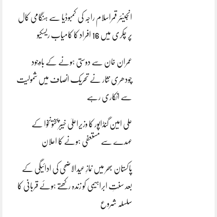
انجینئر قمراسلام راجہ کی کمبوڈیا سے ہنگامی کال
پر چکری میں 16 افراد کا کامیاب ریسکیو
عمران خان سے دوستی ہونے کے باوجود
چودھری نثار نے تحریک انصاف میں شمولیت
سے انکاری رہے
علی امین گنڈاپور کا وزیراعلیٰ خیبرپختونخوا کے
عہدے سے مستعفی ہونے کا اعلان
پاکستان بھر میں نمازِ عیدالاضحی کی ادائیگی کے
بعد سنتِ ابراہیمی کو زندہ رکھتے ہوئے قربانی کا
سلسلہ شروع