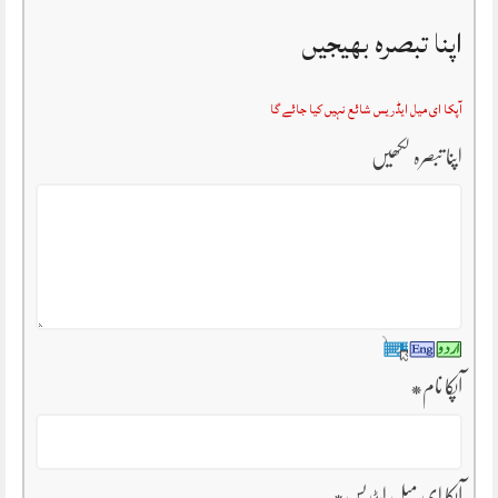
اپنا تبصرہ بھیجیں
آپکا ای میل ایڈریس شائع نہیں کیا جائے گا
اپنا تبصرہ لکھیں
آپکا نام
*
آپکا ای میل ایڈریس
*