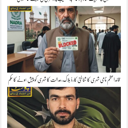
قائداعظم نامی شہری کا شناختی کارڈ بلاک،عدالت کا شہری کو پیش ہونے کا حکم