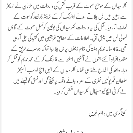
کلر سیداں کے موضع سموٹ کے قریب قتل کی واردات میں ملزمان نے ٹریکٹر
سے زمین میں ہل چلاتے ہوئے فائرنگ کر کے ٹریکٹر ڈرائیور کو موت کے
گھاٹ اتار دیا۔قتل کی یہ واردات کلر سیداں کی یونین کونسل سموٹ کے گاؤں
کھوئی لس میں پیش آئی۔اطلاعات کے مطابق فریقین میں کشیدگی چلی آ رہی
تھی۔45 سالہ ندیم ہفتہ کی شام زمینوں پر ہل چلا رہا تھا کہ دوسرے فریق کے
متعدد افراد آ گئے جنہوں نے آتشیں اسلحہ سے فائرنگ کر کے محمد ندیم کو قتل کر
دیا۔ واقعہ کی اطلاع ملتے ہی تھانہ کلر سیداں کے ایس ایچ او سب انسپکٹر
سلطان قمر پولیس نفری کے ہمراہ جائے وقوعہ پر پہنچ گئی اور نعش کو قبضے میں
لے کر ٹی ایچ کیو ہسپتال کلر سیداں منتقل کر دیا۔
کیٹاگری میں :
اہم خبریں
مزید پڑھیں