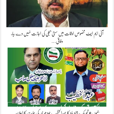
آئی ایم ایف مخصوص اوقات میں سستی بجلی کی اجازت نہیں دے رہا،
وفاقی…
جموں 6 تحریک شاد باد کا عبدالخطیب چودھری کی حمایت کا اعلان