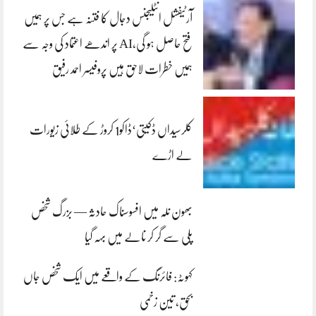
آرٹیفشل انٹلیجنس دجال کا فتنہ ہے جس پر ہمیں
فتح حاصل ہو گی،AI پر اندھے اعتماد کی وجہ سے
ہمیں خطرات لاحق ہیں پروفیسر احمد رفیق
کلرسیداں ڈکیتی‘ڈاکو1 کروڑ کے طلائی زیورات
لے اڑے
بھون نلہ میں افسوسناک حادثہ — بزرگ شخص
پلی سے گر کر نالے میں بہہ گیا
کہوٹہ: فائرنگ کے واقعے میں ایک شخص جاں
بحق، تین زخمی