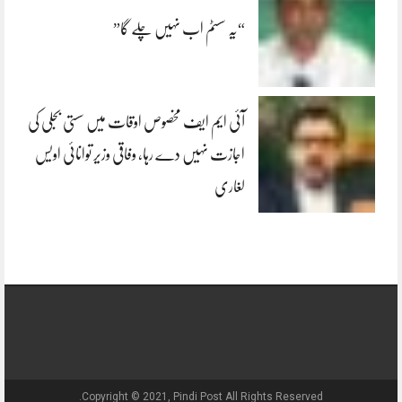
“یہ سسٹم اب نہیں چلے گا”
آئی ایم ایف مخصوص اوقات میں سستی بجلی کی
اجازت نہیں دے رہا، وفاقی وزیر توانائی اویس
لغاری
Copyright © 2021, Pindi Post All Rights Reserved.