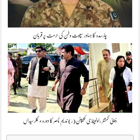
چارسدہ کا بہادر سپوت وطن کی حرمت پر قربان
ڈپٹی کمشنر راولپنڈی کیپٹن(ر) ندیم ناصر کا دورہء کلرسیداں