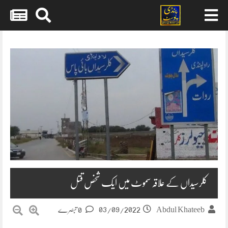
Skip
to
content
کلرسیداں کے علاقہ سموٹ میں ایک شخص قتل
03/09/2022
Abdul Khateeb
0 تبصرے