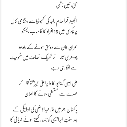
بحق، تین زخمی
انجینئر قمراسلام راجہ کی کمبوڈیا سے ہنگامی کال
پر چکری میں 16 افراد کا کامیاب ریسکیو
عمران خان سے دوستی ہونے کے باوجود
چودھری نثار نے تحریک انصاف میں شمولیت
سے انکاری رہے
علی امین گنڈاپور کا وزیراعلیٰ خیبرپختونخوا کے
عہدے سے مستعفی ہونے کا اعلان
پاکستان بھر میں نمازِ عیدالاضحی کی ادائیگی کے
بعد سنتِ ابراہیمی کو زندہ رکھتے ہوئے قربانی کا