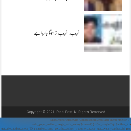
غریب، غریب تر ہوتا جا رہا ہے
Copyright © 2021, Pindi Post All Rights Reserved.
// Show Author Image with Author Name in UrduPaper Theme function
urdu_paper_author_image_with_name($content) { if (is_single()) { $author_id =
get_the_author_meta('ID'); $author_name = get_the_author(); $author_avatar = get_avatar($author_id, 48);