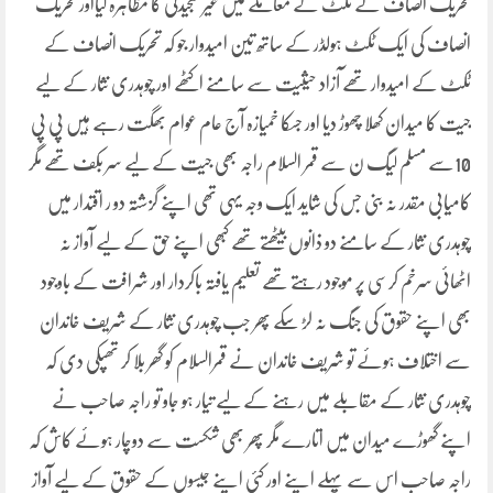
تحریک انصاف نے ٹکٹ کے معاملے میں غیر سنجیدگی کا مظاہرہ کیااور تحریک
انصاف کی ایک ٹکٹ ہولڈر کے ساتھ تین امیدوار جو کہ تحریک انصاف کے
ٹکٹ کے امیدوار تھے آزاد حیثیت سے سامنے اکٹھے اور چوہدری نثار کے لیے
جیت کا میدان کھلا چھوڑ دیا اور جسکا خمیازہ آج عام عوام بھگت رہے ہیں پی پی
10سے مسلم لیگ ن سے قمر السلام راجہ بھی جیت کے لیے سر بکف تھے مگر
کامیابی مقدر نہ بنی جس کی شاید ایک وجہ یہی تھی اپنے گزشتہ دو ر اقتدار میں
چوہدری نثار کے سامنے دو ذانوں بیٹھتے تھے کبھی اپنے حق کے لیے آواز نہ
اٹھائی سرخم کرسی پر موجود رہتے تھے تعلیم یافتہ باکردار اور شرافت کے باوجود
بھی اپنے حقوق کی جنگ نہ لڑ سکے پھر جب چوہدری نثار کے شریف خاندان
سے اختلاف ہوئے تو شریف خاندان نے قمرالسلام کو گھر بلا کر تھپکی دی کہ
چوہدری نثار کے مقابلے میں رہنے کے لیے تیار ہو جاو تو راجہ صاحب نے
اپنے گھوڑے میدان میں اتارے مگر پھر بھی شکست سے دوچار ہوئے کاش کہ
راجہ صاحب اس سے پہلے اپنے اور کئی اپنے جیسوں کے حقوق کے لیے آواز