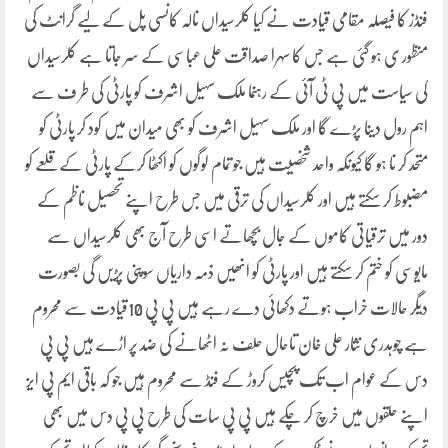
فنڈز کا فیصلہ مقامی قیادت نے کیا کلرسیداں نالہ کانسی پل کے لیے گرانٹ کی
منظور ی ہو گئی ہے جس کا سہرا صداقت علی عباسی کے سر جاتا ہے کلرسیداں
کی سیاست میں پی ٹی آئی کے رہنما ملک سہیل اشرف کو پارٹی کی طر ف سے
اہم رول دینا پڑے گا اور ملک سہیل اشرف کو بھی میدان میں کود کر پارٹی کو
متحد کر نا ہو گا کیونکہ واحد شخصیت ہیں جو تمام لوگوں کو اکٹھا کرکے پارٹی کے قلعے کو
مضبوط کر سکتے ہیں اور کلرسیداں کی ترقی میں جس طرح اپنے تحصیل ناظم کے
دور میں ترقیاتی کاموں کے جال بچھاتے اسی طرح آج بھی کلرسیداں سے
مایوسی کو ختم کر سکتے ہیں اور پارٹی کو انھیں ذمہ داریاں سوپنی پڑیں گی بصورت
دیگر حالات خراب ہوتے دکھائی دے رہے ہیں پی پی 10قیادت سے محروم
ہے چوہدری نثار علی خان تاحال حلف نہ اٹھانے کی ضد پر اڑے ہیں پی پی
دس کے عوام اب تک پچیس کروڑ کے فنڈ سے محروم ہیں جو کہ باقی ایم پی ایز
اپنے حلقوں میں خرچ کر چکے ہیں پی پی سات کی طرح پی پی دس میں بھی