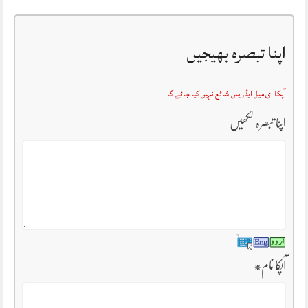
اپنا تبصرہ بھیجیں
آپکا ای میل ایڈریس شائع نہیں کیا جائے گا
اپنا تبصرہ لکھیں
آپکا نام
*