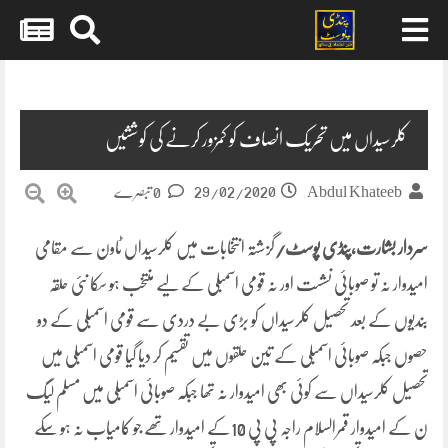
Skip
to
content
کلرسیداں میں تحریک انصاف کو کمزور کرنے کی کوششیں
29/02/2020
Abdul Khateeb
0 تبصرے
سردار بشارت،پنڈی پوسٹ/
گزشتہ انتخابات میں کلرسیداں ٹاون سے مقامی
امیدوار نہ تو صوبائی نشست اور نہ قومی اسمبلی کے لیے منتخب ہو سکا نئی حلقہ
بندیوں کے بعد تحصیل کلرسیداں کو بڑی بے دردی سے قومی اسمبلی کے دو
حصوں جبکہ صوبائی اسمبلی کے تین حلقوں میں تقسیم کر دیا گیا قومی اسمبلی میں
تحصیل کلرسیداں سے کوئی بھی امیدوار نہ تھا جبکہ صوبائی اسمبلی میں مسلم لیگ
ن کے امیدوار قمرالسلام راجہ پی پی 10کے امیدوار تھے جو کامیاب نہ ہو سکے