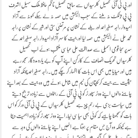
اور پی ٹی آئی تحصیل کلرسیداں سے سابق تحصیل ناظم حافظ ملک سہیل اشرف
پی پی 7ٹکٹ نہ ملنے کے سبب الیکشن میں حصہ نہ لے سکے کہوٹہ سے آزاد
امیدوار راجہ صغیر احمد اور بلے کے نشان پر مرتضیٰ ستی اور شیر کے نشان پر راجہ
محمد علی نے الیکشن میں حصہ لیا اور جیت کا سہر اآزاد امیدوار راجہ صغیر احمد کے
سرپر سجا قومی اسمبلی سے صداقت علی عباسی منتخب ہوئے اب تحصیل
کلرسیداں تحریک انصاف کے کارکن اپنے آپ کو بے یارو مددگار سمجھ رہے
ہیں اور میڈیا میں بھی اس بات کا اظہار کر چکے ہیں۔راجہ صغیر احمد چونکہ آزاد
حیثیت سے جیت کر کپتان کی ٹیم میں شامل ہوئے ہیں وہ جیت کے بعد اپنے
چاہنے والوں اپنے ووٹر سپورٹر کو پی ٹی آئی کے رہنماوں سے زیادہ تر جیح دیتے
ہیں سیاست بڑی بے رحم چیز ہے تحصیل کلرسیداں کے پی ٹی آئی ورکر کو اس
بات کوسمجھنا چاہیے کہ کوئی بھی سیاسی لیڈر اپنے ووٹر سپورٹر کو زیادہ اہمیت دیتا
ہے کیونکہ وہ آج جس مقام پر ہوتا ہے انھیں اپنے چاہنے والوں کی وجہ سے