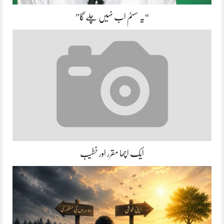
“یہ سسٹم اب نہیں چلے گا”
ایک اچھا مقرر اور خطیب