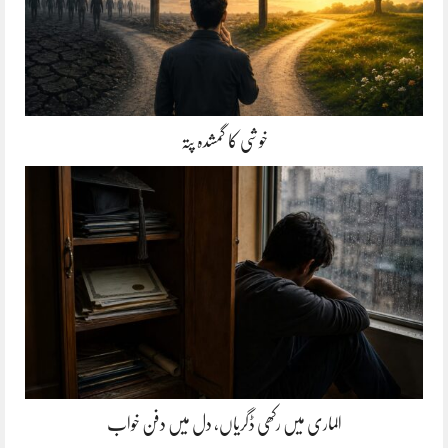
خوشی کا گمشدہ پتہ
الماری میں رکھی ڈگریاں، دل میں دفن خواب