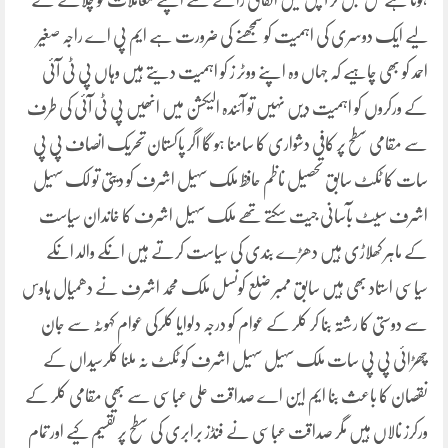
ہوتا ہے مل جل کر آپس میں اتفاق رائے سے اپنے معاملات کو چلانے کے
لیے ایک دوسری کی اہمیت کو سمجھنے کی ضرورت ہے ایم پی اے راجہ صغیر
احمد کو بھی چاہیے کہ جہاں وہ اپنے ووٹر ز کو اہمیت دیتے ہیں وہاں پی ٹی آئی
کے ورکروں کو اہمیت دیں نہیں تو آئندہ الیکشن میں انھیں پی ٹی آئی کی طرف
سے مقامی سطح پر کافی دشواری کا سامنا ہو گا اگر پاکستان تحریک انصاف پی پی
سات کا ٹکٹ سابق تحصیل ناظم حافظ ملک سہیل اشرف کو دیتی تو لک سہیل
اشرف سیٹ بآسانی جیت سکتے تھے ملک سہیل اشرف کا خاندان سیاست
کے ماہر کھلاڑی ہیں دھڑے بندی کی سیاست کرتے ہیں انکے والد انکے
سیاسی استاد بھی ہیں سابق ممبر ضلع کونسل ملک محمد اشرف نے دھمیال ہاوس
سے دوستی کا رشتہ بنا کر کلر کے عوام کو درجہ دلوایا کلرکی عوام کہوٹہ سے جان
چھڑائی پی پی سات ملک سہیل سہیل اشرف کو ٹکٹ نہ ملنا کلرسیداں کے
نقصان کا باعث بنا ایم این اے صداقت علی عباسی سے بھی مقامی کلر کے
ورکرز نالاں ہیں مگر صداقت عباسی نے فنڈز برابری کی سطح پر تقسیم کیے اور تمام