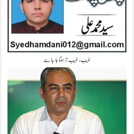
غریب، غریب تر ہوتا جا رہا ہے