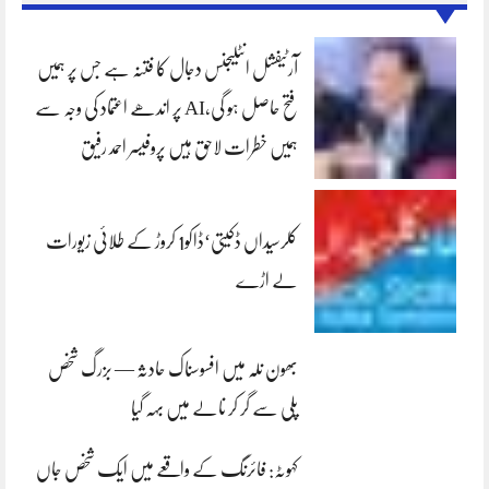
آرٹیفشل انٹلیجنس دجال کا فتنہ ہے جس پر ہمیں
فتح حاصل ہو گی،AI پر اندھے اعتماد کی وجہ سے
ہمیں خطرات لاحق ہیں پروفیسر احمد رفیق
کلرسیداں ڈکیتی‘ڈاکو1 کروڑ کے طلائی زیورات
لے اڑے
بھون نلہ میں افسوسناک حادثہ — بزرگ شخص
پلی سے گر کر نالے میں بہہ گیا
کہوٹہ: فائرنگ کے واقعے میں ایک شخص جاں