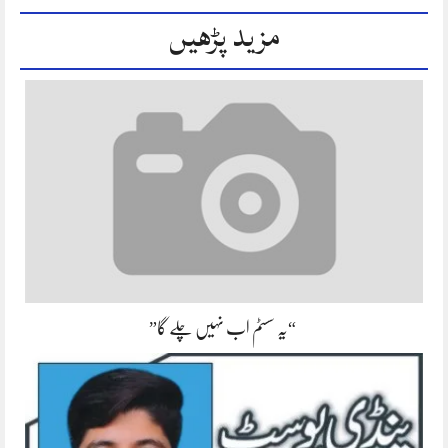
مزید پڑھیں
“یہ سسٹم اب نہیں چلے گا”