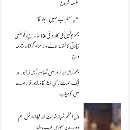
سلسلہ شروع
“یہ سسٹم اب نہیں چلے گا”
جہلم پولیس کی کارروائی،10 سالہ بچے کو جنسی
زیادتی کا نشانہ بنانے والا ملزم گرفتار،مقدمہ
درج
جہلم رکشہ اور ٹریلر میں تصادم رکشہ ڈرائیور اور
ایک عورت زخمی ٹریلر کا ڈرائیور فرار ہونے
میں کامیاب
وزیر اعظم شہباز شریف اور فیلڈ مارشل اہم
دورے پر سعودی عرب روانہ