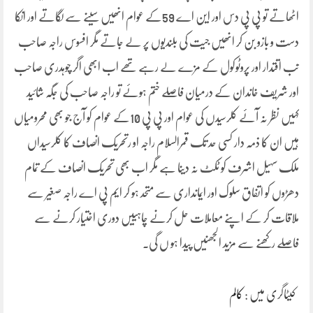
اٹھاتے تو پی پی دس اور این اے 59کے عوام انھیں سینے سے لگاتے اور انکا
دست و بازو بن کر انھیں جیت کی بلندیوں پر لے جاتے مگر افسوس راجہ صاحب
تب اقتدار اور پروٹوکول کے مزے لے رہے تھے اب ابھی اگر چوہدری صاحب
اور شریف خاندان کے درمیان فاصلے ختم ہوئے تو راجہ صاحب کی جگہ شائید
کہیں نظر نہ آئے کلرسیدں کی عوام اور پی پی 10کے عوام کو آج جو بھی محرومیاں
ہیں ان کا ذمہ دار کسی حد تک قمرالسلام راجہ او رتحریک انصاف کا کلرسیداں
ملک سہیل اشرف کو ٹکٹ نہ دینا ہے مگر اب بھی تحریک انصاف کے تمام
دھڑوں کو اتفاق سلوک اور ایمانداری سے متحد ہو کر ایم پی اے راجہ صغیر سے
ملاقات کر کے اپنے معاملات حل کرنے چاہییں دوری اختیار کرنے سے
فاصلے رکھنے سے مزید الجھنیں پیدا ہو ں گی۔
کیٹاگری میں :
کالم