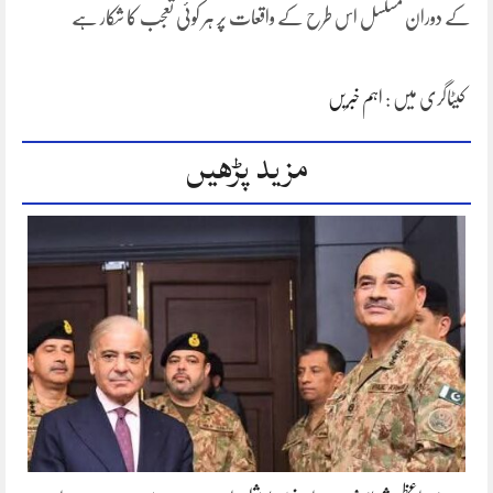
کے دوران مسلسل اس طرح کے واقعات پر ہر کوئی تعجب کا شکار ہے
کیٹاگری میں :
اہم خبریں
مزید پڑھیں