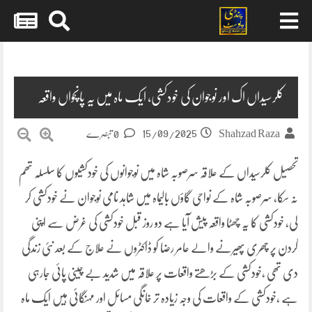
Skip
to
content
کلرسیداں اک اور نوجوان کی خودکشی، ایک ماہ میں یہ پانچواں واقعہ
15/09/2025
Shahzad Raza
0 تبصرے
تحصیل کلرسیداں کے علاقہ سرصوبہ شاہ میں نوجوانوں کی خودکشیوں کا سلسلہ تھم
نہ سکا، سرصوبہ شاہ کے نواحی گاؤں بالیماہ میں شاہد نامی نوجوان نے خودکشی کر
لی، خودکشی کا یہ چھٹا واقعہ پیش آیا ہے دو روز قبل خودکشی کی غرض سے اپنی
گردن پر چھری پھیرنے والے عامر رضا کو ڈاکٹروں نے علاج کے بعد نئی زندگی
دی تھی ،خودکشی کے بڑھتے واقعات پر علاقہ میں شدید بے چینی پائی جارہی
ہے ،خودکشی کے واقعات کی وجہ زیادہ تر خانگی مسائل اور مہنگائی ہیں ایک ماہ