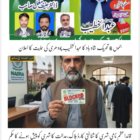
جموں 6 تحریک شاد باد کا عبدالخطیب چودھری کی حمایت کا اعلان
قائداعظم نامی شہری کا شناختی کارڈ بلاک،عدالت کا شہری کو پیش ہونے کا حکم