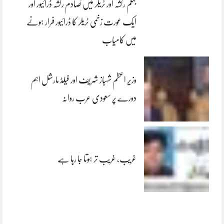
جہلم رکشہ اور ٹریلر میں تصادم رکشہ ڈرائیور اور
ایک عورت زخمی ٹریلر کا ڈرائیور فرار ہونے
میں کامیاب
وزیر اعظم شہباز شریف اور فیلڈ مارشل اہم
دورے پر سعودی عرب روانہ
غریب، غریب تر ہوتا جا رہا ہے