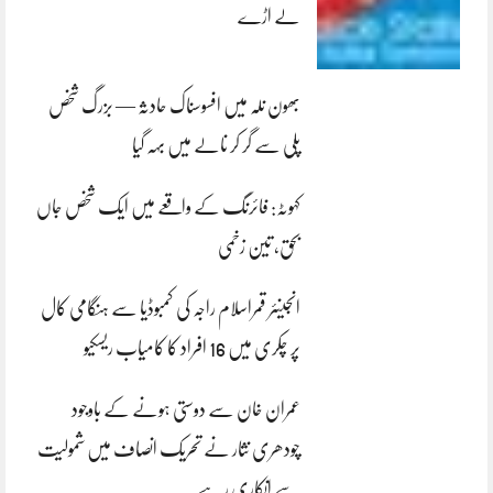
لے اڑے
بھون نلہ میں افسوسناک حادثہ — بزرگ شخص
پلی سے گر کر نالے میں بہہ گیا
کہوٹہ: فائرنگ کے واقعے میں ایک شخص جاں
بحق، تین زخمی
انجینئر قمراسلام راجہ کی کمبوڈیا سے ہنگامی کال
پر چکری میں 16 افراد کا کامیاب ریسکیو
عمران خان سے دوستی ہونے کے باوجود
چودھری نثار نے تحریک انصاف میں شمولیت
سے انکاری رہے