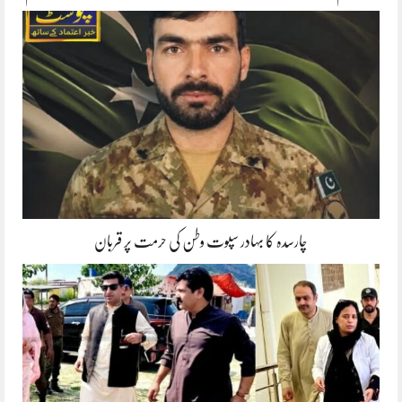
چارسدہ کا بہادر سپوت وطن کی حرمت پر قربان