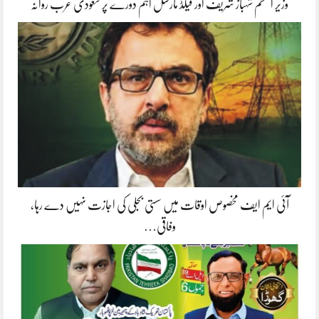
وزیر اعظم شہباز شریف اور فیلڈ مارشل اہم دورے پر سعودی عرب روانہ
آئی ایم ایف مخصوص اوقات میں سستی بجلی کی اجازت نہیں دے رہا،
وفاقی…