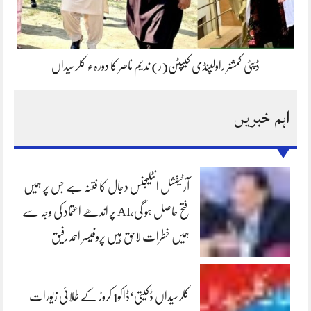
ڈپٹی کمشنر راولپنڈی کیپٹن(ر) ندیم ناصر کا دورہء کلرسیداں
اہم خبریں
آرٹیفشل انٹلیجنس دجال کا فتنہ ہے جس پر ہمیں
فتح حاصل ہو گی،AI پر اندھے اعتماد کی وجہ سے
ہمیں خطرات لاحق ہیں پروفیسر احمد رفیق
کلرسیداں ڈکیتی‘ڈاکو1 کروڑ کے طلائی زیورات