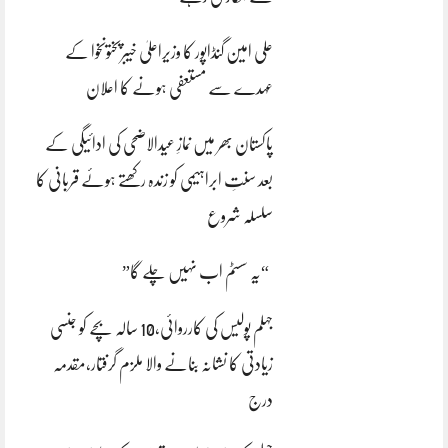
علی امین گنڈاپور کا وزیراعلیٰ خیبرپختونخوا کے
عہدے سے مستعفی ہونے کا اعلان
پاکستان بھر میں نمازِ عیدالاضحی کی ادائیگی کے
بعد سنتِ ابراہیمی کو زندہ رکھتے ہوئے قربانی کا
سلسلہ شروع
“یہ سسٹم اب نہیں چلے گا”
جہلم پولیس کی کارروائی،10 سالہ بچے کو جنسی
زیادتی کا نشانہ بنانے والا ملزم گرفتار،مقدمہ
درج