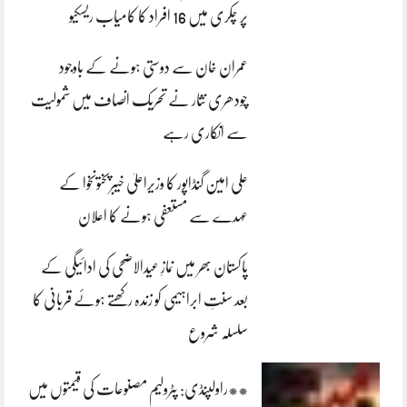
پر چکری میں 16 افراد کا کامیاب ریسکیو
عمران خان سے دوستی ہونے کے باوجود
چودھری نثار نے تحریک انصاف میں شمولیت
سے انکاری رہے
علی امین گنڈاپور کا وزیراعلیٰ خیبرپختونخوا کے
عہدے سے مستعفی ہونے کا اعلان
پاکستان بھر میں نمازِ عیدالاضحی کی ادائیگی کے
بعد سنتِ ابراہیمی کو زندہ رکھتے ہوئے قربانی کا
سلسلہ شروع
**راولپنڈی: پٹرولیم مصنوعات کی قیمتوں میں