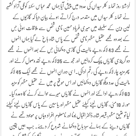
گزشتہ روز تھانہ کلر سیداں کی حدود میں پیش آیا جہاں محمد عباس سکنہ کوٹلی آزاد کشمیر
نے تھانہ کلر سیداں میں مقدمہ درج کراتے ہوئے بیان دیا کہ گاڑیوں کے
لین دین کے سلسلے میں میری فریاد حسین نامی شخص سے ملاقات ہوئی جس
کے بعد وہ مجھے عقیل مظہر نامی شخص کے پاس شاہ باغ لے گیا جہاں انہوں
نے مجھے 43 لاکھ روپے مالیت کی گاڑی دیکھائی جس کے بعد انہوں نے مجھے
دو گرینڈی گاڑیاں چیک کروائیں اور مجھ سے 35لاکھ روپے نقد وصول کر لئے اور
پھرمزید چار لاکھ روپے کی رقم اداکی۔اسی دوران انہوں نے مجھے ایک 45 لاکھ
مالیت کی عدد ویگو گاڑیاں دیکھائیں اور اس موقع پر میں نے عقیل مظہر کو مزید
63 لاکھ روپے ادا کئے اور انہوں نے گاڑیاں میرے حوالے کرنے کا وعدہ کیا۔
مورخہ 18مئی، گاڑیاں لینے کیلئے عقیل مظہر اور یاسین کے پاس گاڑیاں لینے کیلئے
گیا تو عتیق مظہر،قیصر شاہ،ڈاکٹر اقبال بوٹا اور نامعلوم افراد وہاں پر موجود تھے نے
گاڑیاں دینے کے بہانے سبز باغ دیکھانے شروع کر دہئے۔ جب ہمیں یقین