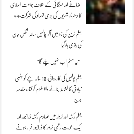
اضافے اور مہنگائی کے خلاف جماعت اسلامی
کا دھرنا، شہریوں کی بڑی تعداد کی شرکت**
جہلم ٹرین کی زد میں آکر چالیس سالہ شخص جان
کی بازی ہارگیا
“یہ سسٹم اب نہیں چلے گا”
جہلم پولیس کی کارروائی،10 سالہ بچے کو جنسی
زیادتی کا نشانہ بنانے والا ملزم گرفتار،مقدمہ
درج
جہلم رکشہ اور ٹریلر میں تصادم رکشہ ڈرائیور اور
ایک عورت زخمی ٹریلر کا ڈرائیور فرار ہونے