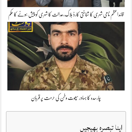
قائداعظم نامی شہری کا شناختی کارڈ بلاک،عدالت کا شہری کو پیش ہونے کا حکم
چارسدہ کا بہادر سپوت وطن کی حرمت پر قربان
اپنا تبصرہ بھیجیں