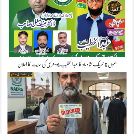
جموں 6 تحریک شاد باد کا عبدالخطیب چودھری کی حمایت کا اعلان