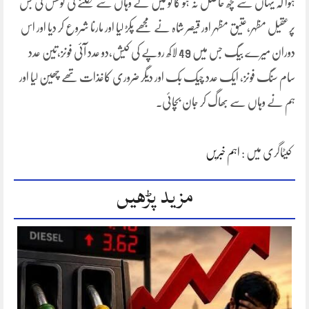
ہوا کہ یہاں سے کچھ حاصل نہ ہو گا تو میں نے وہاں سے نکلنے کی کوشش کی جس
پرعقیل مظہر،عتیق مظہر اور قیصر شاہ نے مجھے پکڑ لیا اور مارنا شروع کر دیا اور اس
دوران میرے بیگ جس میں 49 لاکھ روپے کی کیش،دو عدد آئی فونز،تین عدد
سام سنگ فونز، ایک عدد چیک بک اور دیگر ضروری کاغذات تھے چھین لیا اور
ہم نے وہاں سے بھاگ کر جان بچائی۔
کیٹاگری میں :
اہم خبریں
مزید پڑھیں