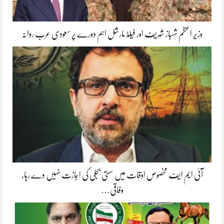
وزیر اعظم شہباز شریف اور فیلڈ مارشل اہم دورے پر سعودی عرب روانہ
آئی ایم ایف مخصوص اوقات میں سستی بجلی کی اجازت نہیں دے رہا،
وفاقی…