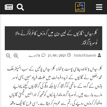
Skip
to
content
کلرسیداں‘گاڑیوں کے لین دین میں کروڑوں کا فراڈکرنے والا
نوسربازگرفتار
21/06/2021
Abdul Khateeb
0 تبصرے
کلر سیداں (نمائندہ پنڈی پوسٹ)تھانہ کلر سیداں پولیس کے سب انسپکٹر ملک
محمد افضل نے گاڑیوں کے خرید و فروخت میں ملوث فریاد حسین نامی نوسر
بازوں کے گروہ کے ساتھی کو گرفتار کر لیا جبکہ دیگر کی گرفتاریوں کیلئے چھاپے
مارے جا رہے ہیں۔نوسرباز گروہ مالدار پارٹیوں کو گھیر کر اور انہیں قیمتی گاڑیاں
دیکھا کر کروڑوں روپے کی رقم سے محروم کر دیتا ہے۔اسی طرح کا ایک واقعہ