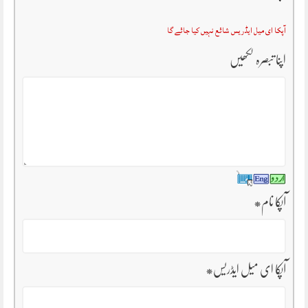
آپکا ای میل ایڈریس شائع نہیں کیا جائے گا
اپنا تبصرہ لکھیں
آپکا نام
*
آپکا ای میل ایڈریس
*