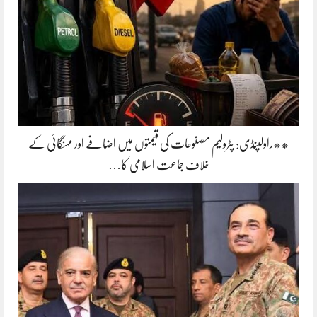
**راولپنڈی: پٹرولیم مصنوعات کی قیمتوں میں اضافے اور مہنگائی کے
خلاف جماعت اسلامی کا…