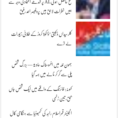
فتح حاصل ہو گی،AI پر اندھے اعتماد کی وجہ سے
ہمیں خطرات لاحق ہیں پروفیسر احمد رفیق
کلرسیداں ڈکیتی‘ڈاکو1 کروڑ کے طلائی زیورات
لے اڑے
بھون نلہ میں افسوسناک حادثہ — بزرگ شخص
پلی سے گر کر نالے میں بہہ گیا
کہوٹہ: فائرنگ کے واقعے میں ایک شخص جاں
بحق، تین زخمی
انجینئر قمراسلام راجہ کی کمبوڈیا سے ہنگامی کال