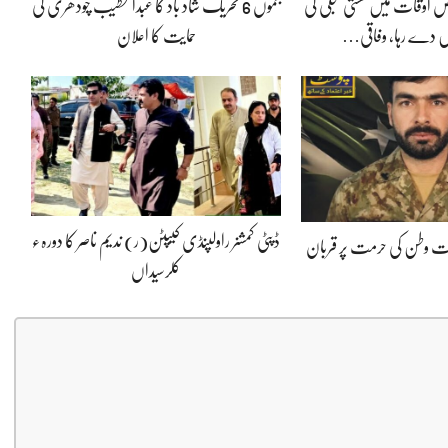
 اوقات میں سستی بجلی کی
جموں 6 تحریک شاد باد کا عبدالخطیب چودھری کی
 دے رہا، وفاقی…
حمایت کا اعلان
ڈپٹی کمشنر راولپنڈی کیپٹن(ر) ندیم ناصر کا دورہء
پوت وطن کی حرمت پر قربان
کلرسیداں