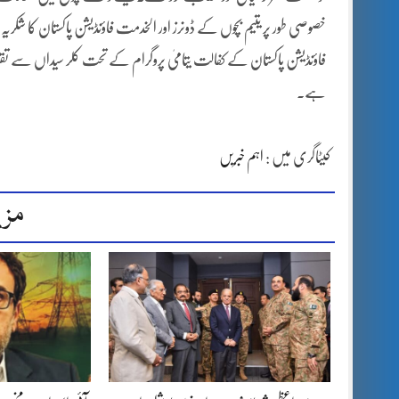
خصوصی طور پر یتیم بچوں کے ڈونرز اور الخدمت فاؤنڈیشن پاکستان کا شکریہ ا
ہے۔
کیٹاگری میں :
اہم خبریں
مزی