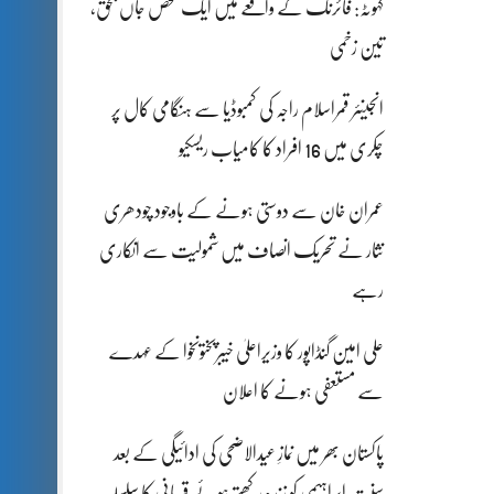
کہوٹہ: فائرنگ کے واقعے میں ایک شخص جاں بحق،
تین زخمی
انجینئر قمراسلام راجہ کی کمبوڈیا سے ہنگامی کال پر
چکری میں 16 افراد کا کامیاب ریسکیو
عمران خان سے دوستی ہونے کے باوجود چودھری
نثار نے تحریک انصاف میں شمولیت سے انکاری
رہے
علی امین گنڈاپور کا وزیراعلیٰ خیبرپختونخوا کے عہدے
سے مستعفی ہونے کا اعلان
پاکستان بھر میں نمازِ عیدالاضحی کی ادائیگی کے بعد
سنتِ ابراہیمی کو زندہ رکھتے ہوئے قربانی کا سلسلہ