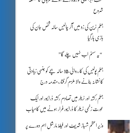
شروع
جہلم ٹرین کی زد میں آکر چالیس سالہ شخص جان کی
بازی ہارگیا
“یہ سسٹم اب نہیں چلے گا”
جہلم پولیس کی کارروائی،10 سالہ بچے کو جنسی زیادتی
کا نشانہ بنانے والا ملزم گرفتار،مقدمہ درج
جہلم رکشہ اور ٹریلر میں تصادم رکشہ ڈرائیور اور ایک
عورت زخمی ٹریلر کا ڈرائیور فرار ہونے میں کامیاب
وزیر اعظم شہباز شریف اور فیلڈ مارشل اہم دورے پر