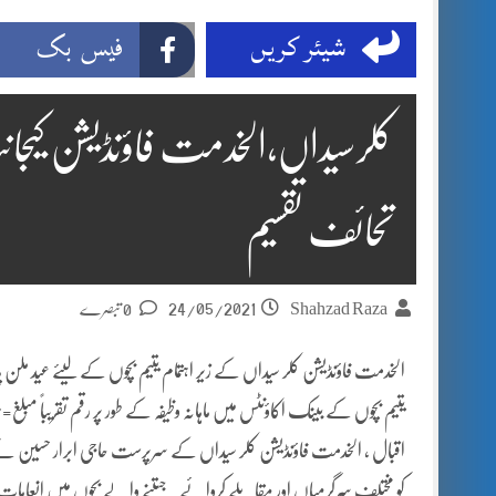
شیئر کریں
فیس بک
تحائف تقسیم
24/05/2021
Shahzad Raza
0 تبصرے
الخدمت فاؤنڈیشن کلر سیداں کے زیر اہتمام یتیم بچوں کے لیئے عید ملن پار
اقبال ، الخدمت فاؤنڈیشن کلر سیداں کے سرپرست حاجی ابرار حسین ن
کو مختلف سرگرمیاں اور مقابلے کروائے۔ جیتنے والے بچوں میں انعامات 