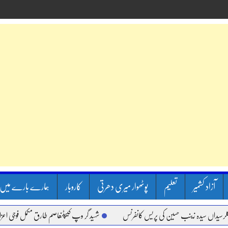
آزاد کشمیر
تعلیم
پوٹھوار میری دھرتی
کاروبار
ہمارے بارے میں
ں سیدہ زینب حسین کی پریس کانفرنس
شہید گر وپ کیپٹنعاصم طارق مکمل فوجی اعزاز کے سا