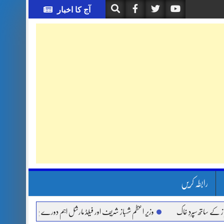
آج کا اخبار
رابطہ کریں
تھ سپردِ خاک
وزیر اعظم شہباز شریف اور فیلڈ مارشل اہم دورے پر سعودی عرب روانہ