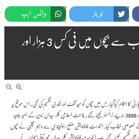
ٹویٹر
واٹس ایپ
کلرسیداں،الخدمت فاؤنڈیشن کیجانب سے بچوں میں فی کس 3 ہزار اور
ٹی کا اہتمام کیا گیا۔جس میں بچوں کو عید گفٹ اور نقدی تقسیم کی گئی۔اس موقع پر
یتیم بچوں کے بینک اکاؤنٹس میں ماہانہ وظیفہ کے طور پر رقم تقریباً مبلغ=/3000 روپے ٹرانسفر کیئے گئے۔جماعتِ اسلامی کلر سیداں زون کے امیر جاوید
ے خصوصی خطاب کیا۔الخدمت فاؤنڈیشن ضلع راولپنڈی سے وسیم مجتبیٰ نے بچوں
بھی تقسیم کیئے گئے۔صدر الخدمت فاؤنڈیشن کلر سیداں محمد توقیر اعوان نے