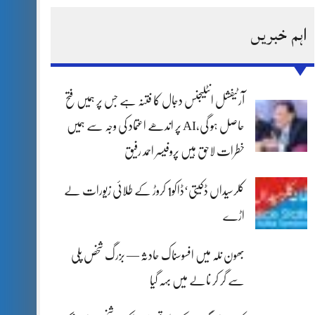
اہم خبریں
آرٹیفشل انٹلیجنس دجال کا فتنہ ہے جس پر ہمیں فتح
حاصل ہو گی،AI پر اندھے اعتماد کی وجہ سے ہمیں
خطرات لاحق ہیں پروفیسر احمد رفیق
کلرسیداں ڈکیتی‘ڈاکو1 کروڑ کے طلائی زیورات لے
اڑے
بھون نلہ میں افسوسناک حادثہ — بزرگ شخص پلی
سے گر کر نالے میں بہہ گیا