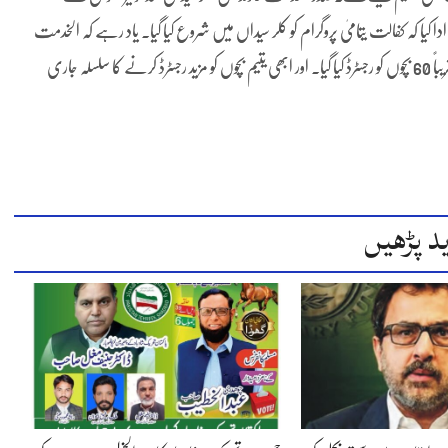
دا کیا کہ کفالت یتامیٰ پروگرام کو کلر سیداں میں شروع کیا گیا۔ یاد رہے کہ الخدمت
فاؤنڈیشن پاکستان کے کفالت یتامیٰ پروگرام کے تحت کلر سیداں سے تقریباً 60 بچوں کو رجسٹرڈ کیا گیا۔ اور ابھی یتیم بچوں کو مزید رجسٹرڈ کرنے کا سلسلہ جاری
د پڑھیں