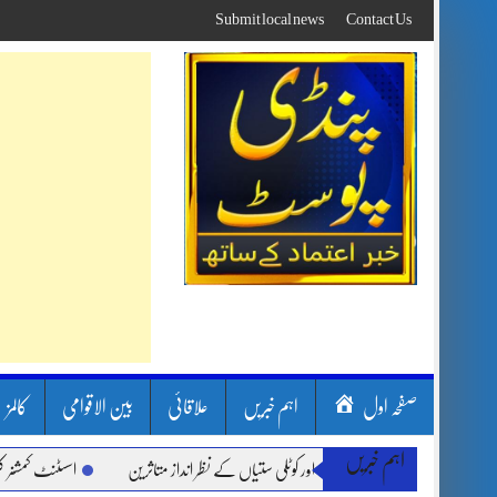
Skip
Submit local news
Contact Us
to
content
صفحہ اول
اہم خبریں
علاقائی
بین الاقوامی
کالمز
اہم خبریں
ن بارشیں، لینڈ سلائیڈنگ اور کوٹلی ستیاں کے نظر انداز متاثرین
اسسٹنٹ کمشنر کلرسیدا