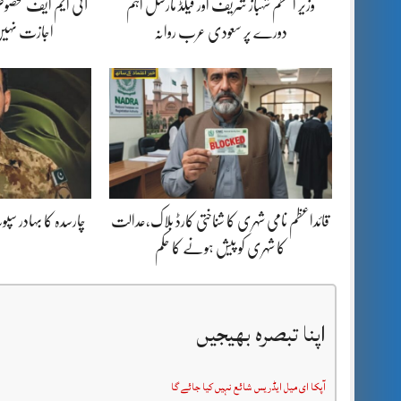
وزیر اعظم شہباز شریف اور فیلڈ مارشل اہم
آئی ایم ایف مخصوص
دورے پر سعودی عرب روانہ
اجازت نہیں
قائداعظم نامی شہری کا شناختی کارڈ بلاک،عدالت
چارسدہ کا بہادر س
کا شہری کو پیش ہونے کا حکم
اپنا تبصرہ بھیجیں
آپکا ای میل ایڈریس شائع نہیں کیا جائے گا