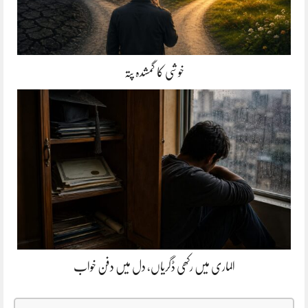
خوشی کا گمشدہ پتہ
الماری میں رکھی ڈگریاں، دل میں دفن خواب