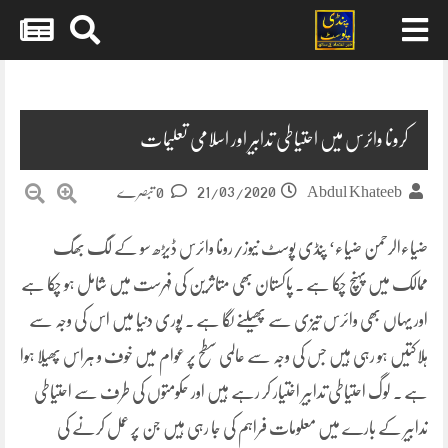
Skip
to
content
کرونا وائرس میں احتیاطی تدابیر اور اسلامی تعلیمات
21/03/2020
Abdul Khateeb
0 تبصرے
ضیاءالرحمن ضیاء‘ پنڈی پوسٹ نیوز/رونا وائرس ڈیڑھ سو کے لگ بھگ
ممالک میں پہنچ چکا ہے ۔ پاکستان بھی متاثرین کی فہرست میں شامل ہو چکا ہے
اور یہاں بھی وائرس تیزی سے پھیلنے لگا ہے ۔ پوری دنیا میں اس کی وجہ سے
ہلاکتیں ہو رہی ہیں جس کی وجہ سے عالمی سطح پر عوام میں خوف و ہراس پھیلا ہوا
ہے ۔ لوگ احتیاطی تدابیر اختیار کر رہے ہیں اور حکومتوں کی طرف سے احتیاطی
تدابیر کے بارے میں معلومات فراہم کی جا رہی ہیں جن پر عمل کرنے کی