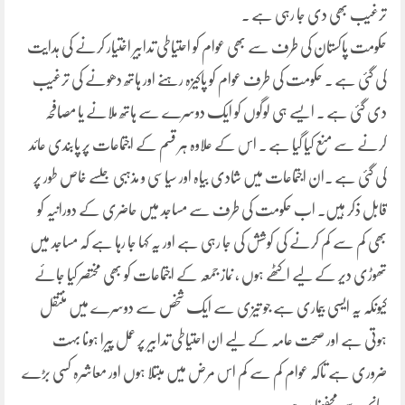
ترغیب بھی دی جا رہی ہے ۔
حکومت پاکستان کی طرف سے بھی عوام کو احتیاطی تدابیر اختیار کرنے کی ہدایت
کی گئی ہے ۔ حکومت کی طرف عوام کو پاکیزہ رہنے اور ہاتھ دھونے کی ترغیب
دی گئی ہے ۔ ایسے ہی لوگوں کو ایک دوسرے سے ہاتھ ملانے یا مصافحہ
کرنے سے منع کیا گیا ہے ۔ اس کے علاوہ ہر قسم کے اجتماعات پر پابندی عائد
کی گئی ہے ۔ان اجتماعات میں شادی بیاہ اور سیاسی و مذہبی جلسے خاص طور پر
قابل ذکر ہیں۔ اب حکومت کی طرف سے مساجد میں حاضری کے دورانیہ کو
بھی کم سے کم کرنے کی کوشش کی جا رہی ہے اور یہ کہا جا رہا ہے کہ مساجد میں
تھوڑی دیر کے لیے اکٹھے ہوں ، نماز جمعہ کے اجتماعات کو بھی مختصر کیا جائے
کیونکہ یہ ایسی بیماری ہے جو تیزی سے ایک شخص سے دوسرے میں منتقل
ہوتی ہے اور صحت عامہ کے لیے ان احتیاطی تدابیر پر عمل پیرا ہونا بہت
ضروری ہے تاکہ عوام کم سے کم اس مرض میں مبتلا ہوں اور معاشرہ کسی بڑے