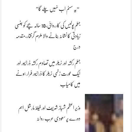
“یہ سسٹم اب نہیں چلے گا”
جہلم پولیس کی کارروائی،10 سالہ بچے کو جنسی
زیادتی کا نشانہ بنانے والا ملزم گرفتار،مقدمہ
درج
جہلم رکشہ اور ٹریلر میں تصادم رکشہ ڈرائیور اور
ایک عورت زخمی ٹریلر کا ڈرائیور فرار ہونے
میں کامیاب
وزیر اعظم شہباز شریف اور فیلڈ مارشل اہم
دورے پر سعودی عرب روانہ