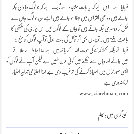
فرمایا ہے ۔ اس لیے کہ یہ بات مشاہدہ سے ثابت ہے کہ جو لوگ وبا والی جگہ
جاتے ہیں وہ بھی اکثر اس میں مبتلا ہو جاتے ہیں ایسے ہی جو لوگ وہاں سے
نکل کر دوسری جگہ جاتے ہیں تو وہاں کے لوگوں میں اس بیماری کی منتقلی کا
باعث بنتے ہیں۔ تو یہاں بھی اگر توکل کی بات ہوتی تو آپ لوگوں کو منع نہ
فرماتے بلکہ کہتے کہ زندگی موت اللہ کے ہاتھ میں ہے لہٰذا وبا والے علاقے
میں جانے اور وہاں سے نکلنے میں کوئی حرج نہیں ہے لیکن آپ نے لوگوں کو
ایسی صورتحال میں احتیاط کرنے کی ترغیب دی ہے لہٰذا احتیاطی تدابیر اختیار
کرناضروری ہے
www.ziarehman.com
کیٹاگری میں :
کالم