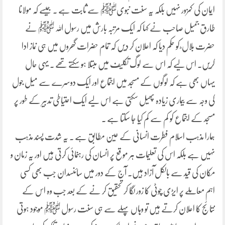
ایمان کی کمزور نہیں بلکہ یہ سنت نبویﷺ سے ثابت ہے ۔ جیسے کہ مولانا
طارق جمیل صاحب نے کہا کہ ایک مرتبہ بارش میں رسول اللہ ﷺ نے
حضرت بلال ؓ کو حکم دیا کہ اعلان کر دیں کہ تمام حضرات گھروں میں ہی نماز ادا
کریں۔ اس لیے کہ اس سے لوگ تکلیف میں مبتلا ہو سکتے تھے ۔ یہی حال
یہاں بھی ہے کہ لوگوں کے مسجد میں اجتماع اور ایک دوسرے سے میل جول
کی وجہ سے بیماری زیادہ پھیل سکتی ہے اس لیے ایک احتیاطی تدبیر کے طور پر
مسجد کے اجتماع کو کم سے کم کیا جا سکتا ہے ۔
ہمارا مذہب اسلام فطرت انسانی کے عین مطابق ہے ۔ یہ شدت پسند مذہب
نہیں ہے بلکہ اس کی تعلیمات ہر موقع پر انسان کی رہنمائی کرتی ہیں اور یہ زمان و
مکان کی قید سے بالکل آزاد ہیں۔ آج کے دور میں سائنسدان جب بھی کسی
اہم معاملے پر ایڑی چوٹی کا زور لگا کر تحقیق کر نے کے بعد جب وہ اس کے
نتائج کا اعلان کرتے ہیں تو وہاں پہلے سے ہی سنت رسول ﷺ موجود ہوتی