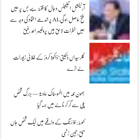
آرٹیفشل انٹلیجنس دجال کا فتنہ ہے جس پر ہمیں
فتح حاصل ہو گی،AI پر اندھے اعتماد کی وجہ سے
ہمیں خطرات لاحق ہیں پروفیسر احمد رفیق
کلرسیداں ڈکیتی‘ڈاکو1 کروڑ کے طلائی زیورات
لے اڑے
بھون نلہ میں افسوسناک حادثہ — بزرگ شخص
پلی سے گر کر نالے میں بہہ گیا
کہوٹہ: فائرنگ کے واقعے میں ایک شخص جاں
بحق، تین زخمی