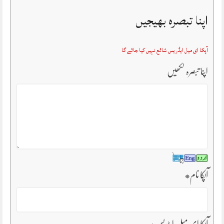
اپنا تبصرہ بھیجیں
آپکا ای میل ایڈریس شائع نہیں کیا جائے گا
اپنا تبصرہ لکھیں
آپکا نام
*
آپکا ای میل ایڈریس
*