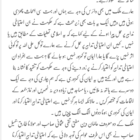
سانحہ سے محفوظ رہے۔
ہمارے ملک میں بھی وائرس کی وجہ سے جہاں اور بہت سی ابحاث چھڑی
ہوئی ہیں وہیں ایک یہ بات بھی زیر بحث ہے کہ حکومت نے جن احتیاطی
تدابیر پر عمل پیرا ہونے کے لیے کہاہے کہ یہ اسلامی تعلیمات کے مطابق ہیں یا
نہیں ۔ کہیں ان احتیاطی تدابیر پر عمل کرنے سے ہمارے توکل علی اللہ پر تو کوئی
اثر نہیں پڑے گا یا ہمارا ایمان تو کمزور نہیں ہو جائے گا ؟ بہت سے افراد ان
احتیاطی تدابیر کو اختیار کرنے پر زور دینے کی وجہ سے حکومت کو تنقید کا نشانہ بنا
رہے ہیں اور کہتے ہیں یہ ایمان کی کمزوری ہے کہ ہم بیماری کی وجہ سے ایک
دوسرے سے ہاتھ نہ ملائیں ، یا مساجد میں زیادہ دیر نہ ٹھہریں اور نماز جمعہ کے
اجتماعات کو مختصر کریں ۔ حالانکہ ایسا ہر گز نہیں ہے احتیاطی تدابیر اختیار کرنا اور
ایمان کی کمزوری ہونا دونوں الگ الگ چیزیں ہیں ۔
ملک کے دو معروف عالمان دین مفتی تقی عثمانی صاحب اور مولانا طارق جمیل
صاحب نے بھی اس طرف عوام کی توجہ دلائی ہے کہ احتیاطی تدابیر اختیارکرنا