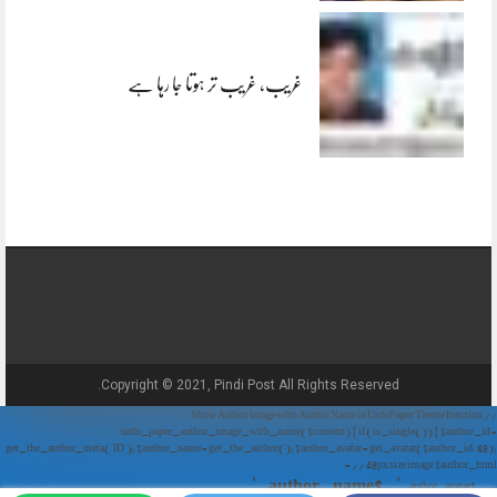
غریب، غریب تر ہوتا جا رہا ہے
Copyright © 2021, Pindi Post All Rights Reserved.
// Show Author Image with Author Name in UrduPaper Theme function
urdu_paper_author_image_with_name($content) { if (is_single()) { $author_id =
get_the_author_meta('ID'); $author_name = get_the_author(); $author_avatar = get_avatar($author_id, 48);
// 48px size image $author_html = '
' . $author_name . '
' . $author_avatar . '