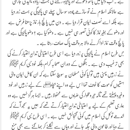
ہے ۔ اب دنیا میں ہاتھ دھونے اور پاکیزہ رہنے کی بہت زیادہ تاکید کی جارہی
ہے حالانکہ اسلام نے تو ساڑھے چودہ سو سال پہلے ہی پاکیزگی پر بہت زور دیا
ہے بلکہ اسے نصف ایمان قرار دیا ہے ۔ دن میں پانچ بار نماز پڑھنا فرض ہے
اور وضو کے بغیر نماز کا کوئی تصور ہی نہیں ہے ۔ وضو کیا ہے ؟ وضو پاکیزگی ہے اور
پانچ وقت نماز ادا کرنے والا ہر وقت پاک صاف رہتا ہے ۔
جس طرح اسلام نے پاکیزگی پر زور دیا ہے اسی طرح احتیاطی تدابیر اختیار کرنے کی
بھی ترغیب دی ہے ۔ جنگوں کے دوران صحابہ کرام ؓ بلکہ خود نبی کریم ﷺ
نے زرہیں پہنی ہیں تو کیا کوئی مسلمان یہ سوچ سکتا ہے کہ ان کامل ایمان والی
ہستیوں کو موت کا خوف تھا ا س لیے وہ اپنے بچاو¿ کے لیے زرہیں اور خود
وغیرہ پہنتے تھے تاکہ تیر و تلوار کی ضربوں سے محفوظ رہیں ۔ ایسا ہر گز نہیں ہے وہ
ہماری تعلیم کے لیے یہ احتیاطی تدابیر اختیار کرتے تھے کہ ہمیں یہ سمجھ آئے کہ
اندھے توکل کی اسلام میں کوئی گنجائش نہیں ہے ۔ اسی طرح نبی کریم ﷺ
نے وبا اور طاعون والی جگہ جانے اور وہاں سے نکلنے کر بھاگنے سے بھی منع