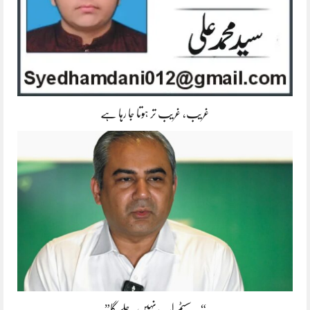
غریب، غریب تر ہوتا جا رہا ہے
“یہ سسٹم اب نہیں چلے گا”