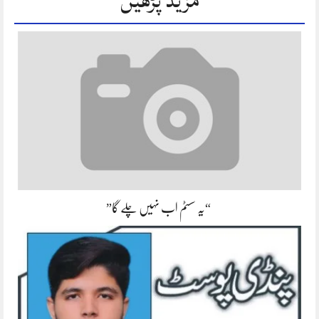
مزید پڑھیں
“یہ سسٹم اب نہیں چلے گا”