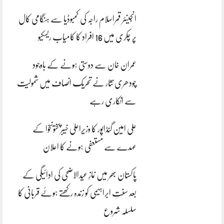
انجینئر قمراسلام راجہ کی کمبوڈیا سے ہنگامی کال
پر چکری میں 16 افراد کا کامیاب ریسکیو
عمران خان سے دوستی ہونے کے باوجود
چودھری نثار نے تحریک انصاف میں شمولیت
سے انکاری رہے
علی امین گنڈاپور کا وزیراعلیٰ خیبرپختونخوا کے
عہدے سے مستعفی ہونے کا اعلان
پاکستان بھر میں نمازِ عیدالاضحی کی ادائیگی کے
بعد سنتِ ابراہیمی کو زندہ رکھتے ہوئے قربانی کا
سلسلہ شروع