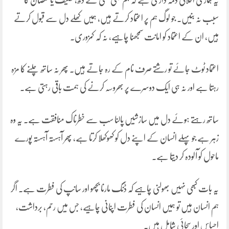
یہ ہماری اخلاقی ذمہ داری ہے کہ ہم کبھی کسی کے دکھ، تکلیف یا نقصان کا
سبب نہ بنیں۔ جو لوگ ہم پر اعتماد کرتے ہیں، ہمیں کھلے دل سے قبول کرتے
ہیں، ان کے اعتماد کو امانت سمجھنا چاہیے، نہ کہ کمزوری۔
اعتماد ٹوٹ جائے تو رشتے صرف نام کے رہ جاتے ہیں۔ پھر نہ ساتھ چلنے کا مزہ
رہتا ہے اور نہ ہی ایک دوسرے پر بھروسہ کرنے کی ہمت باقی رہتی ہے۔
ساتھ رہتے ہوئے دل میں سازشیں پالنا سب سے خطرناک منافقت ہے۔ یہ وہ
زہر ہے جو پہلے انسان کے اپنے دل کو کھوکھلا کرتا ہے، پھر آہستہ آہستہ پورے
ماحول کو آلودہ کر دیتا ہے۔
یہ بات کبھی نہیں بھولنی چاہیے کہ ڈنگ مارنا بچھو اور سانپ کی فطرت ہے۔ اگر
ہم انسان ہیں تو ہمیں انسان کی فطرت اپنانی چاہیے، جس میں رحم، برداشت،
احساس اور سچائی شامل ہیں۔