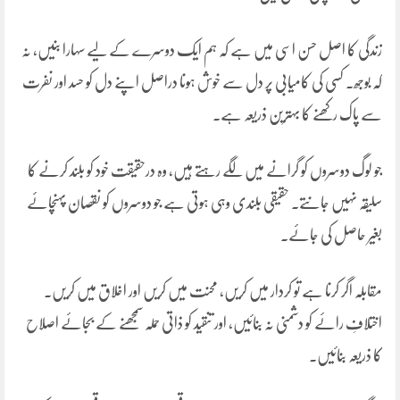
زندگی کا اصل حسن اسی میں ہے کہ ہم ایک دوسرے کے لیے سہارا بنیں، نہ
کہ بوجھ۔ کسی کی کامیابی پر دل سے خوش ہونا دراصل اپنے دل کو حسد اور نفرت
سے پاک رکھنے کا بہترین ذریعہ ہے۔
جو لوگ دوسروں کو گرانے میں لگے رہتے ہیں، وہ درحقیقت خود کو بلند کرنے کا
سلیقہ نہیں جانتے۔ حقیقی بلندی وہی ہوتی ہے جو دوسروں کو نقصان پہنچائے
بغیر حاصل کی جائے۔
مقابلہ اگر کرنا ہے تو کردار میں کریں، محنت میں کریں اور اخلاق میں کریں۔
اختلافِ رائے کو دشمنی نہ بنائیں، اور تنقید کو ذاتی حملہ سمجھنے کے بجائے اصلاح
کا ذریعہ بنائیں۔