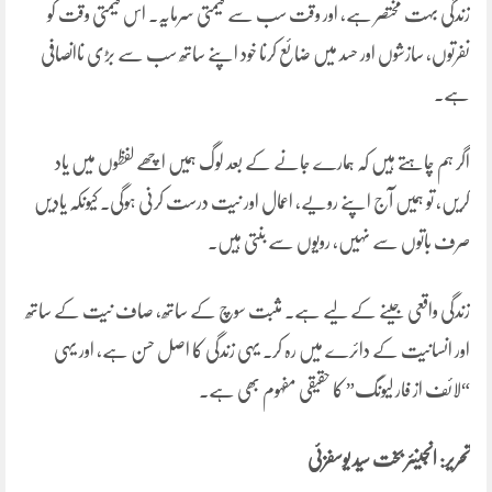
زندگی بہت مختصر ہے، اور وقت سب سے قیمتی سرمایہ۔ اس قیمتی وقت کو
نفرتوں، سازشوں اور حسد میں ضائع کرنا خود اپنے ساتھ سب سے بڑی ناانصافی
ہے۔
اگر ہم چاہتے ہیں کہ ہمارے جانے کے بعد لوگ ہمیں اچھے لفظوں میں یاد
کریں، تو ہمیں آج اپنے رویے، اعمال اور نیت درست کرنی ہوگی۔ کیونکہ یادیں
صرف باتوں سے نہیں، رویوں سے بنتی ہیں۔
زندگی واقعی جینے کے لیے ہے. مثبت سوچ کے ساتھ، صاف نیت کے ساتھ
اور انسانیت کے دائرے میں رہ کر۔ یہی زندگی کا اصل حسن ہے، اور یہی
“لائف از فار لیونگ” کا حقیقی مفہوم بھی ہے۔
تحریر: انجینئر بخت سید یوسفزئی