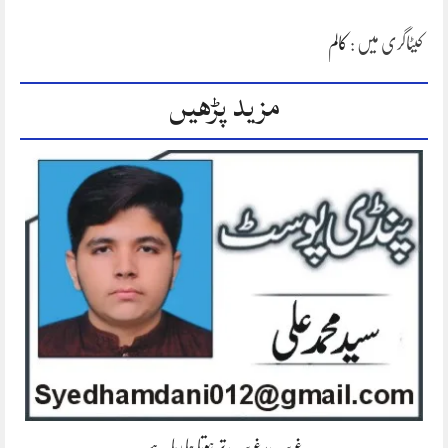
کیٹاگری میں :
کالم
مزید پڑھیں
غریب، غریب تر ہوتا جا رہا ہے