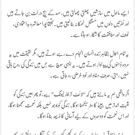
ایسے ماحول میں سازشیں پھلتی پھولتی ہیں، حسد کے بیج درخت بن جاتے ہیں
اور نفرتیں دلوں میں مستقل ٹھکانہ بنا لیتی ہیں۔ نتیجتاً پورا معاشرہ بداعتمادی،
خوف اور منافقت کا شکار ہو جاتا ہے۔
یہ تمام اعمال بظاہر زندہ انسان انجام دے رہے ہوتے ہیں، مگر حقیقت میں یہ
مردہ ذہنوں کی پیداوار ہوتے ہیں۔ یہ ایسی سوچ ہے جس میں زندگی کی روح باقی
نہیں رہتی، صرف مفاد اور خود غرضی رہ جاتی ہے۔
اگر واقعی ہم یہ مانتے ہیں کہ “لائف از فار لیونگ” ہے، تو پھر ہمیں زندگی کو
مثبت انداز میں جینے کا ہنر سیکھنا ہوگا۔ زندگی کو بوجھ نہیں بلکہ نعمت سمجھنا ہوگا،
اور اس نعمت کو دوسروں کے لیے آسانی کا ذریعہ بنانا ہوگا۔