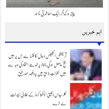
پیشہ ور گداگر ،ایک معاشرتی ناسور
اہم خبریں
آرٹیفشل انٹلیجنس دجال کا فتنہ ہے جس پر ہمیں
فتح حاصل ہو گی،AI پر اندھے اعتماد کی وجہ سے
ہمیں خطرات لاحق ہیں پروفیسر احمد رفیق
کلرسیداں ڈکیتی‘ڈاکو1 کروڑ کے طلائی زیورات
لے اڑے