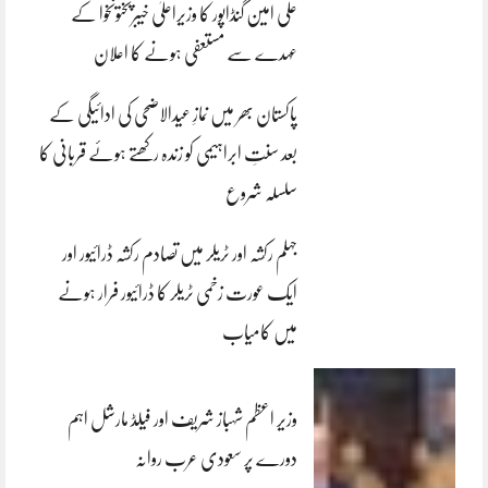
علی امین گنڈاپور کا وزیراعلیٰ خیبرپختونخوا کے
عہدے سے مستعفی ہونے کا اعلان
پاکستان بھر میں نمازِ عیدالاضحی کی ادائیگی کے
بعد سنتِ ابراہیمی کو زندہ رکھتے ہوئے قربانی کا
سلسلہ شروع
جہلم رکشہ اور ٹریلر میں تصادم رکشہ ڈرائیور اور
ایک عورت زخمی ٹریلر کا ڈرائیور فرار ہونے
میں کامیاب
وزیر اعظم شہباز شریف اور فیلڈ مارشل اہم
دورے پر سعودی عرب روانہ