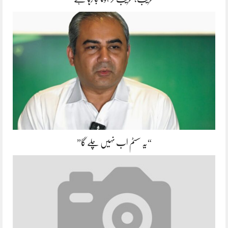
“یہ سسٹم اب نہیں چلے گا”