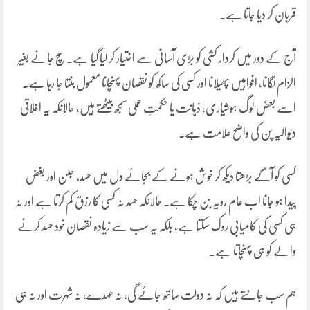
قربان کر دیا جاتا ہے۔
آج کے دور میں کردار کشی کو بڑی آسانی سے اختیار کر لیا گیا ہے۔ سچ جانے بغیر
الزام لگانا، افواہیں پھیلانا اور کسی کی ساکھ کو نقصان پہنچانا معمول بنتا جا رہا ہے۔
اسے بعض لوگ ہوشیاری، ذہانت یا حکمتِ عملی سمجھ بیٹھتے ہیں، حالانکہ یہ اخلاقی
دیوالیہ پن کی واضح علامت ہے۔
کسی کو آگے بڑھتا دیکھ کر خوش ہونے کے بجائے دل میں حسد، جلن اور بغض
پیدا ہو جانا اب عام رویہ بن چکا ہے۔ حالانکہ حسد نہ کسی کا رزق کم کرتا ہے اور نہ
ہی کسی کی کامیابی روک سکتا ہے، بلکہ یہ سب سے زیادہ نقصان خود حسد کرنے
والے کو ہی پہنچاتا ہے۔
ہم سب جانتے ہیں کہ نہ دولت ساتھ جائے گی، نہ عہدے، نہ شہرت اور نہ ہی