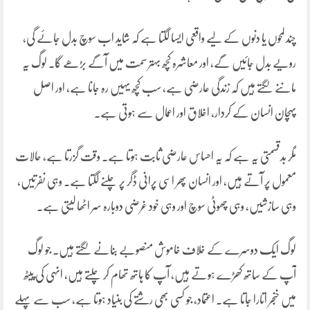
چند لمحوں یا دنوں کے لیے واقعی ایسا لگتا ہے کہ شاید اب سوچ بدل جائے گی،
رویے بدل جائیں گے، اور معاشرہ کچھ بہتر سمت میں آگے بڑھے گا۔ لوگ یہ
ماننے لگتے ہیں کہ زندگی عارضی ہے، سب کچھ یہیں رہ جانا ہے، اور اصل
پہچان انسان کے کردار، اخلاق اور اعمال سے ہوتی ہے۔
مگر بدقسمتی یہ ہے کہ یہ احساس عارضی ثابت ہوتا ہے۔ وقت گزرتا ہے، حالات
معمول پر آتے ہیں، اور انسان پھر اسی پرانی ڈگر پر چلنے لگتا ہے۔ وہی نفرتیں،
وہی سازشیں، وہی چھوٹی سوچ اور وہی خود غرضی دوبارہ سر اٹھا لیتی ہے۔
لوگ ایک دوسرے کے خلاف خاموش منصوبے بنانے لگتے ہیں۔ جو لوگ
آپ کے ساتھ کھڑے ہوتے ہیں، آپ کا ہاتھ تھام کر چلتے ہیں، انہی کی پیٹھ
میں خنجر اتارا جاتا ہے۔ اعتماد، جو کسی بھی رشتے کی بنیاد ہوتا ہے، سب سے پہلے