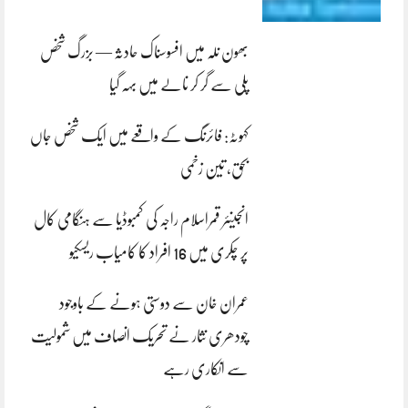
بھون نلہ میں افسوسناک حادثہ — بزرگ شخص
پلی سے گر کر نالے میں بہہ گیا
کہوٹہ: فائرنگ کے واقعے میں ایک شخص جاں
بحق، تین زخمی
انجینئر قمراسلام راجہ کی کمبوڈیا سے ہنگامی کال
پر چکری میں 16 افراد کا کامیاب ریسکیو
عمران خان سے دوستی ہونے کے باوجود
چودھری نثار نے تحریک انصاف میں شمولیت
سے انکاری رہے