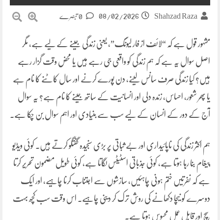
08/02/2026
Shahzad Raza
0 تبصرے
مشہور قول ہے کہ “لائف از فار لیونگ”، یعنی زندگی جینے کے لیے ہے، مگر
اصل سوال یہ ہے کہ ہم زندگی کو واقعی جی رہے ہیں یا محض وقت گزار رہے
ہیں؟ کیا زندگی صرف سانس لینے، دن پورے کرنے اور سال کاٹنے کا نام ہے
یا پھر شعور، احساس، زندہ دلی اور انسانیت کے ساتھ جینے کا نام ہے؟ یہ سوال
آج کے دور کے انسان کے لیے سب سے بنیادی اور اہم سوال بن چکا ہے۔
ہم اکثر زندگی کی ناپائیداری اور بے ثباتی پر بڑی سنجیدہ گفتگو کرتے ہیں۔ کوئی ویڈیو
پیغام بنا رہا ہوتا ہے، کوئی جذباتی اسٹیٹس لگاتا ہے، کوئی طویل مضمون تحریر کرتا
ہے کہ نفرتیں ختم ہونی چاہئیں، سازشوں سے اجتناب کرنا چاہیے، اور ایک
دوسرے کو نیچا دکھانے کی روش ترک کر دینی چاہیے۔ اس وقت سب کچھ بہت
سچ اور قابلِ عمل محسوس ہوتا ہے۔