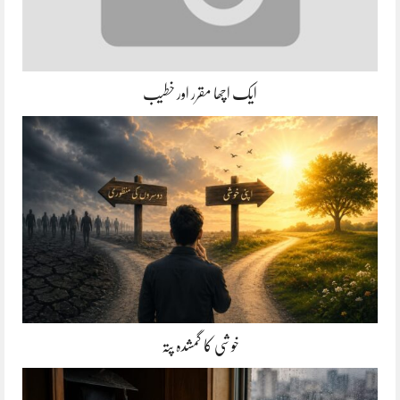
ایک اچھا مقرر اور خطیب
خوشی کا گمشدہ پتہ