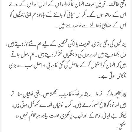
وقتی طاقت۔ قبر میں صرف انسان کا کردار، اس کے اعمال اور اس کے رویے
اس کے ساتھ ہوں گے۔ مگر اس سچائی کو جاننے کے باوجود ہم اپنی زندگیوں کو
اس کے مطابق ڈھالنے سے قاصر رہتے ہیں۔
چند لمحوں کی وقتی برتری، تعریف یا انا کی تسکین کے لیے ہم رشتے توڑ دیتے ہیں،
دل دکھا دیتے ہیں اور برسوں کی وابستگیاں ختم کر دیتے ہیں۔ ہم بھول جاتے
ہیں کہ انسان کو استعمال کر کے حاصل کی گئی کامیابی دراصل سب سے بڑی
ناکامی ہوتی ہے۔
پیٹھ پیچھے وار کرنے والے بظاہر خود کو کامیاب سمجھتے ہیں، وقتی خوشیاں مناتے
ہیں اور خود کو فاتح تصور کرتے ہیں۔ مگر یہ خوشیاں اندر سے کھوکھلی ہوتی ہیں،
کیونکہ بے ایمانی، دھوکے اور فریب پر کھڑی عمارت زیادہ دیر قائم نہیں رہ
سکتی۔