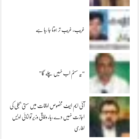
غریب، غریب تر ہوتا جا رہا ہے
“یہ سسٹم اب نہیں چلے گا”
آئی ایم ایف مخصوص اوقات میں سستی بجلی کی
اجازت نہیں دے رہا، وفاقی وزیر توانائی اویس
لغاری