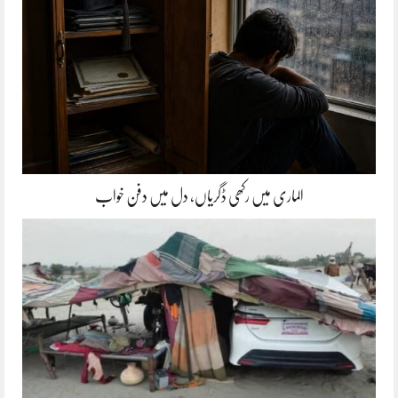
الماری میں رکھی ڈگریاں، دل میں دفن خواب