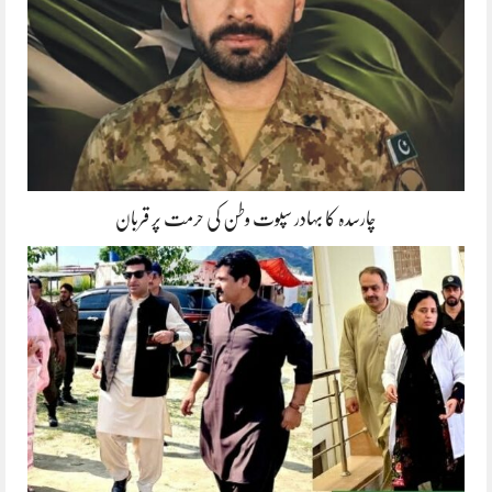
چارسدہ کا بہادر سپوت وطن کی حرمت پر قربان