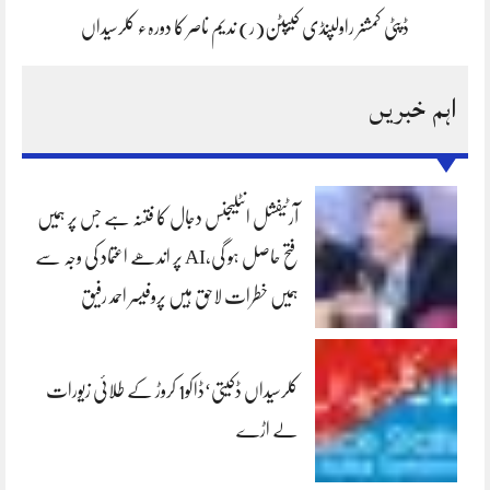
ڈپٹی کمشنر راولپنڈی کیپٹن(ر) ندیم ناصر کا دورہء کلرسیداں
اہم خبریں
آرٹیفشل انٹلیجنس دجال کا فتنہ ہے جس پر ہمیں
فتح حاصل ہو گی،AI پر اندھے اعتماد کی وجہ سے
ہمیں خطرات لاحق ہیں پروفیسر احمد رفیق
کلرسیداں ڈکیتی‘ڈاکو1 کروڑ کے طلائی زیورات
لے اڑے