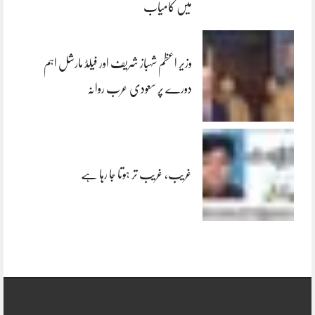
میں کامیاب
وزیر اعظم شہباز شریف اور فیلڈ مارشل اہم
دورے پر سعودی عرب روانہ
غریب، غریب تر ہوتا جا رہا ہے