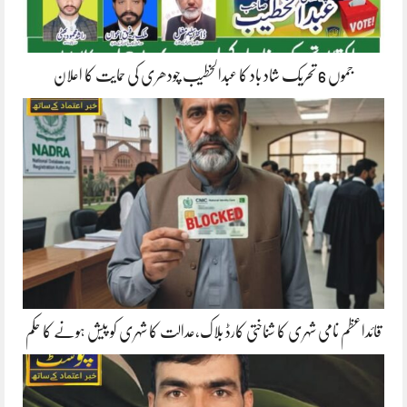
جموں 6 تحریک شاد باد کا عبدالخطیب چودھری کی حمایت کا اعلان
قائداعظم نامی شہری کا شناختی کارڈ بلاک،عدالت کا شہری کو پیش ہونے کا حکم