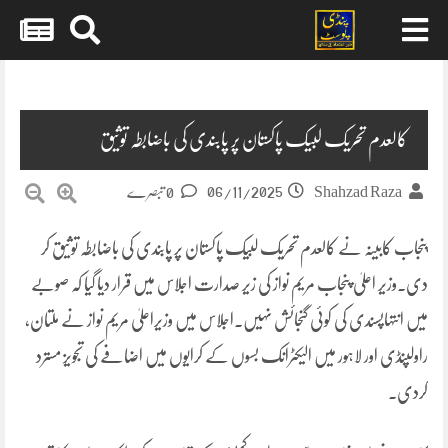
Skip
to
content
کالعدم تحریک لبیک پاکستان پر پابندی کی باضابطہ توثیق
06/11/2025
Shahzad Raza
0 تبصرے
پنجاب کابینہ نے کالعدم تحریک لبیک پاکستان پر پابندی کی باضابطہ توثیق کر
دی۔وزیر اعلیٰ پنجاب مریم نواز کی زیر صدارت اجلاس میں قرار دیا گیا کہ صوبے
میں انتہاپسندی کی کوئی گنجائش نہیں۔اجلاس میں وزیراعلیٰ مریم نواز نے ملتان،
راولپنڈی اور لاہور میں الیکٹرانک بسوں کے کرایوں میں اضافے کی تجویز مسترد
کردی۔