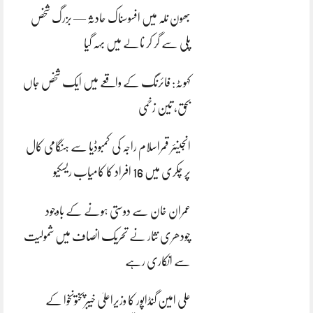
بھون نلہ میں افسوسناک حادثہ — بزرگ شخص
پلی سے گر کر نالے میں بہہ گیا
کہوٹہ: فائرنگ کے واقعے میں ایک شخص جاں
بحق، تین زخمی
انجینئر قمراسلام راجہ کی کمبوڈیا سے ہنگامی کال
پر چکری میں 16 افراد کا کامیاب ریسکیو
عمران خان سے دوستی ہونے کے باوجود
چودھری نثار نے تحریک انصاف میں شمولیت
سے انکاری رہے
علی امین گنڈاپور کا وزیراعلیٰ خیبرپختونخوا کے