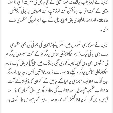
کابینہ نے ایئر پنجاب پرائیویٹ لمیٹڈ کمپنی کے قیام جس کی ملکیت اسی کا قبضہ
وژن کے تحت پنجاب پروٹیکشن آف اونرشپ آف اموویبل پراپرٹی آرڈیننس
2025ء اور لاہور راولپنڈی ہائی اسپیڈ ریل کے لیے ایم او یو کی منظوری دے
دی۔
کابینہ نے سرکاری اسکولوں میں اسکول ٹیچرز انٹرن کی بھرتی کی بھی منظوری
دے دی، ہائی ٹیک فارم میکنائزیشن فنانس پروگرام کے تحت سبسڈی پروگرام
کی منظوری بھی دی گئی۔کابینہ کو دی گئی بریفنگ میں بتایا گیا کہ ہائی ٹیک فارم
میکنائزیشن فنانس پروگرام کیلئے 10ہزار سے زائد درخواستیں آئیں، سپر سیڈر اور دیگر
جدید آلات 60 فیصد سبسڈی پر مہیا کیے جائیں گے، کسان کارڈ فیز 2 کے تحت
100ارب تقسیم، پچھلے فیز سے 70 ارب کی ریکارڈ ریکوری ہوئی، کسان کارڈ سے
قرض واپس کرنے پر 24 گھنٹے کے اندر دوسرے فیز کے پیسے مل جاتے ہیں۔