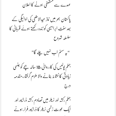
عہدے سے مستعفی ہونے کا اعلان
پاکستان بھر میں نمازِ عیدالاضحی کی ادائیگی کے
بعد سنتِ ابراہیمی کو زندہ رکھتے ہوئے قربانی کا
سلسلہ شروع
“یہ سسٹم اب نہیں چلے گا”
جہلم پولیس کی کارروائی،10 سالہ بچے کو جنسی
زیادتی کا نشانہ بنانے والا ملزم گرفتار،مقدمہ
درج
جہلم رکشہ اور ٹریلر میں تصادم رکشہ ڈرائیور اور
ایک عورت زخمی ٹریلر کا ڈرائیور فرار ہونے