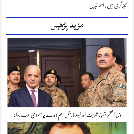
کیٹاگری میں :
اہم خبریں
مزید پڑھیں
وزیر اعظم شہباز شریف اور فیلڈ مارشل اہم دورے پر سعودی عرب روانہ