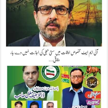
آئی ایم ایف مخصوص اوقات میں سستی بجلی کی اجازت نہیں دے رہا،
وفاقی…