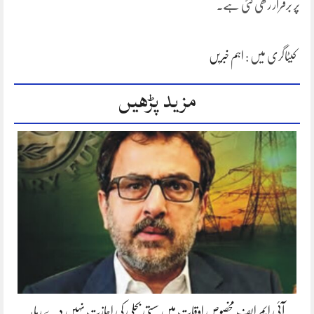
پر برقرار رکھی گئی ہے۔
کیٹاگری میں :
اہم خبریں
مزید پڑھیں
آئی ایم ایف مخصوص اوقات میں سستی بجلی کی اجازت نہیں دے رہا،