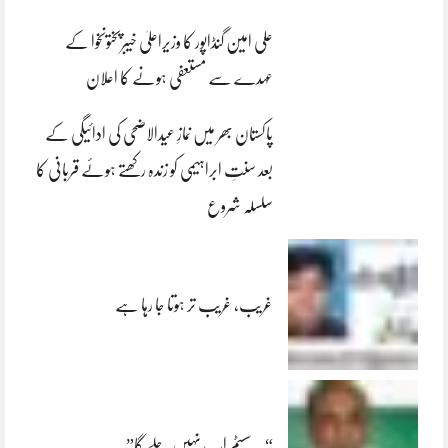
علی امین گنڈاپور کا وزیراعلیٰ خیبرپختونخوا کے
عہدے سے مستعفی ہونے کا اعلان
پاکستان بھر میں نمازِ عیدالاضحی کی ادائیگی کے
بعد سنتِ ابراہیمی کو زندہ رکھتے ہوئے قربانی کا
سلسلہ شروع
غریب، غریب تر ہوتا جا رہا ہے
“یہ سسٹم اب نہیں چلے گا”