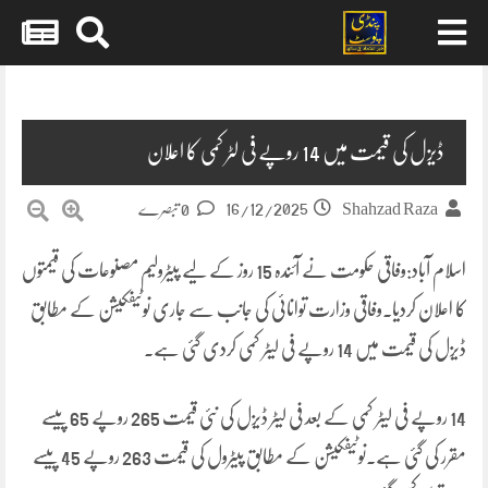
Skip
to
content
ڈیزل کی قیمت میں 14 روپے فی لٹر کمی کا اعلان
16/12/2025
Shahzad Raza
0 تبصرے
اسلام آباد:وفاقی حکومت نے آئندہ 15 روز کے لیے پیٹرولیم مصنوعات کی قیمتوں
کا اعلان کردیا۔وفاقی وزارت توانائی کی جانب سے جاری نوٹیفکیشن کے مطابق
ڈیزل کی قیمت میں 14 روپے فی لیٹر کمی کردی گئی ہے۔
14 روپے فی لیٹر کمی کے بعد فی لیٹر ڈیزل کی نئی قیمت 265 روپے 65 پیسے
مقرر کی گئی ہے۔نوٹیفکیشن کے مطابق پیٹرول کی قیمت 263 روپے 45 پیسے