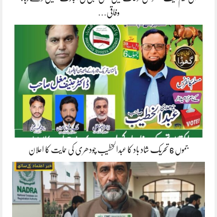
وفاقی…
جموں 6 تحریک شاد باد کا عبدالخطیب چودھری کی حمایت کا اعلان