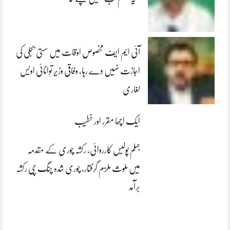
آئی ایم ایف مخصوص اوقات میں سستی بجلی کی
اجازت نہیں دے رہا، وفاقی وزیر توانائی اویس
لغاری
ایک اچھا مقرر اور خطیب
جہلم پولیس کارروائی، رکشہ چوری کے مقدمہ
میں ملوث ملزم گرفتار، چوری شدہ چنگ چی رکشہ
برآمد