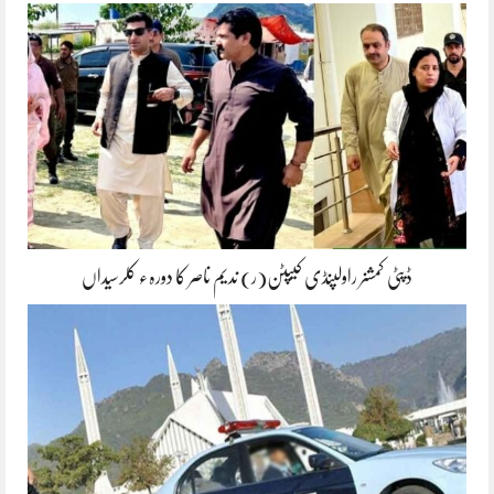
ڈپٹی کمشنر راولپنڈی کیپٹن(ر) ندیم ناصر کا دورہء کلرسیداں