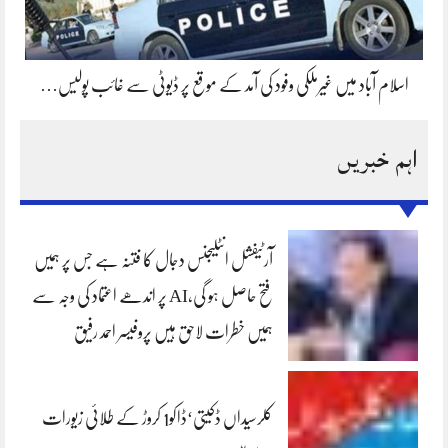
اسلام آباد میں غیرملکی وفود کی آمد کے موقع پر ڈیوٹی سے غائب پولیس…
اہم خبریں
آرٹیفشل انٹلیجنس دجال کا فتنہ ہے جس پر ہمیں
فتح حاصل ہو گی،AI پر اندھے اعتماد کی وجہ سے
ہمیں خطرات لاحق ہیں پروفیسر احمد رفیق
کلرسیداں ڈکیتی‘ڈاکو1 کروڑ کے طلائی زیورات