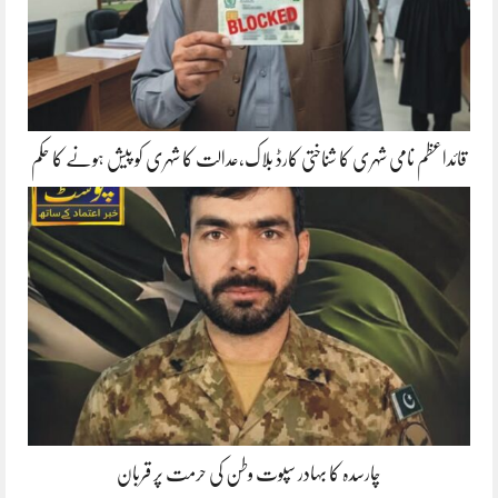
قائداعظم نامی شہری کا شناختی کارڈ بلاک،عدالت کا شہری کو پیش ہونے کا حکم
چارسدہ کا بہادر سپوت وطن کی حرمت پر قربان