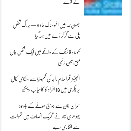
لے اڑے
بھون نلہ میں افسوسناک حادثہ — بزرگ شخص
پلی سے گر کر نالے میں بہہ گیا
کہوٹہ: فائرنگ کے واقعے میں ایک شخص جاں
بحق، تین زخمی
انجینئر قمراسلام راجہ کی کمبوڈیا سے ہنگامی کال
پر چکری میں 16 افراد کا کامیاب ریسکیو
عمران خان سے دوستی ہونے کے باوجود
چودھری نثار نے تحریک انصاف میں شمولیت
سے انکاری رہے