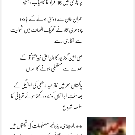
پر چکری میں 16 افراد کا کامیاب ریسکیو
عمران خان سے دوستی ہونے کے باوجود
چودھری نثار نے تحریک انصاف میں شمولیت
سے انکاری رہے
علی امین گنڈاپور کا وزیراعلیٰ خیبرپختونخوا کے
عہدے سے مستعفی ہونے کا اعلان
پاکستان بھر میں نمازِ عیدالاضحی کی ادائیگی کے
بعد سنتِ ابراہیمی کو زندہ رکھتے ہوئے قربانی کا
سلسلہ شروع
**راولپنڈی: پٹرولیم مصنوعات کی قیمتوں میں