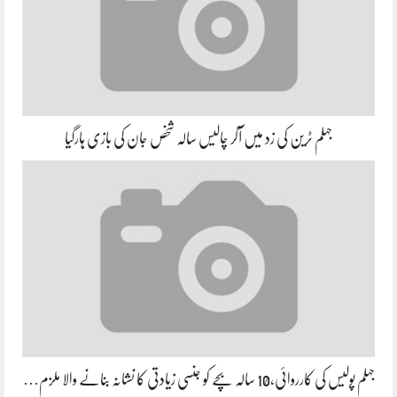
جہلم ٹرین کی زد میں آکر چالیس سالہ شخص جان کی بازی ہارگیا
جہلم پولیس کی کارروائی،10 سالہ بچے کو جنسی زیادتی کا نشانہ بنانے والا ملزم…