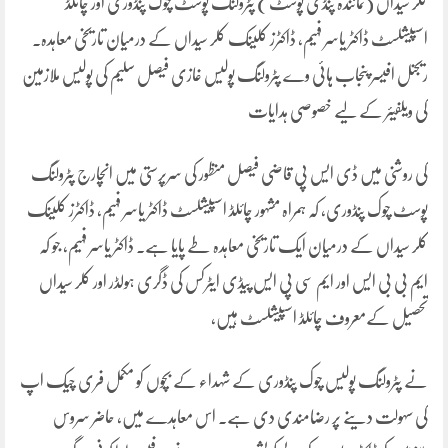
کلر سیداں (نمائندہ پنڈی پوسٹ ) پٹرولنگ پوسٹ چوک پنڈوری اور چائلڈ
اسپیشلسٹ ڈاکٹر یاسر فہیم، ڈاکٹرز کلینک کلر سیداں کے درمیان تاریخی معاہدہ۔
ریجنل افیسر پنجاب ہائی وے پٹرولنگ پولیس غازی فیصل سلیم کی پولیس ملازمین
کی ویلفیئر کے لیے خصوصی ہدایات
کی روشنی میں ڈی ایس پی قاضی فیصل منظور کی سرپرستی میں انچارج پٹرولنگ
پوسٹ چوک پنڈوری، کہ ہمراہ مشہور چائلڈ اسپیشلسٹ ڈاکٹر یاسر فہیم، ڈاکٹرز کلینک
کلر سیداں کے درمیان ایک تاریخی معاہدہ طے پایا ہے۔ ڈاکٹر یاسر فہیم، جو کہ
ایم بی بی ایس اور ایم سی پی ایس پیڈی ایٹرکس کی ڈگری ہولڈر اور کلر سیداں
تحصیل کےمعروف چائلڈ اسپیشلسٹ ہیں،
نے پٹرولنگ پولیس چوک پنڈوری کے شہداء کے بچوں کو مکمل فری چیک اپ
کی سہولت دینے پر رضامندی دی ہے۔ اس معاہدے میں، حاضر سروس