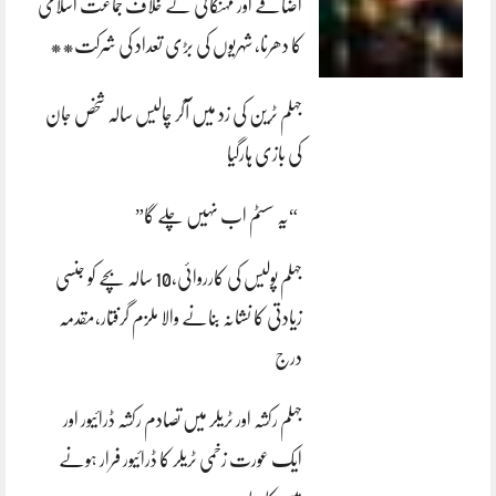
اضافے اور مہنگائی کے خلاف جماعت اسلامی
کا دھرنا، شہریوں کی بڑی تعداد کی شرکت**
جہلم ٹرین کی زد میں آکر چالیس سالہ شخص جان
کی بازی ہارگیا
“یہ سسٹم اب نہیں چلے گا”
جہلم پولیس کی کارروائی،10 سالہ بچے کو جنسی
زیادتی کا نشانہ بنانے والا ملزم گرفتار،مقدمہ
درج
جہلم رکشہ اور ٹریلر میں تصادم رکشہ ڈرائیور اور
ایک عورت زخمی ٹریلر کا ڈرائیور فرار ہونے