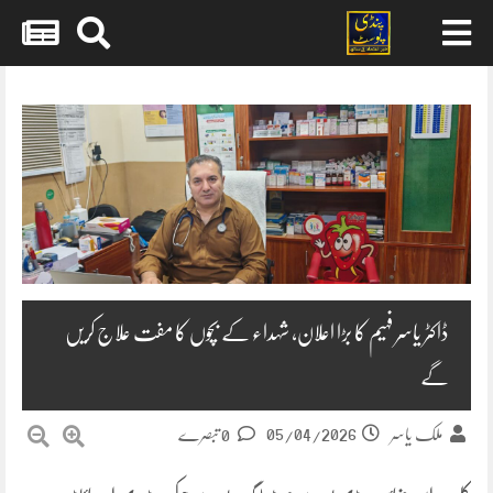
Skip
to
content
ڈاکٹر یاسر فہیم کا بڑا اعلان، شہداء کے بچوں کا مفت علاج کریں
گے
05/04/2026
ملک یاسر
0 تبصرے