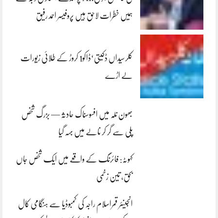
ہمیں خطرات لاحق ہیں پروفیسر احمد رفیق
کلرسیداں ڈکیتی‘ڈاکو1 کروڑ کے طلائی زیورات
لے اڑے
بھون نلہ میں افسوسناک حادثہ — بزرگ شخص
پلی سے گر کر نالے میں بہہ گیا
کہوٹہ: فائرنگ کے واقعے میں ایک شخص جاں
بحق، تین زخمی
انجینئر قمراسلام راجہ کی کمبوڈیا سے ہنگامی کال