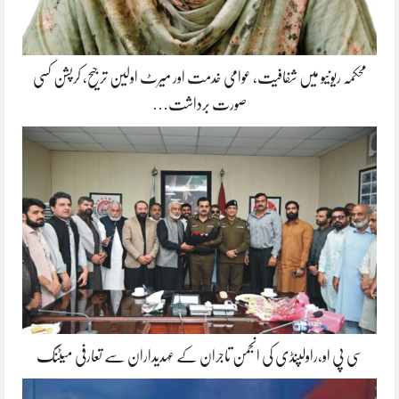
محکمہ ریونیو میں شفافیت، عوامی خدمت اور میرٹ اولین ترجیح، کرپشن کسی
صورت برداشت…
سی پی او،راولپنڈی کی انجمن تاجران کے عہدیداران سے تعارفی میٹنگ