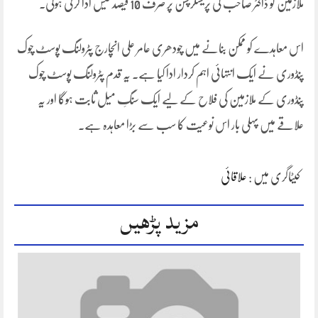
ملازمین کو ڈاکٹر صاحب کی پریسکرپشن پر صرف 10 فیصد فیس ادا کرنی ہوگی۔
اس معاہدے کو ممکن بنانے میں چودھری عامر علی انچارج پٹرولنگ پوسٹ چوک
پنڈوری نے ایک انتہائی اہم کردار ادا کیا ہے۔ یہ قدم پٹرولنگ پوسٹ چوک
پنڈوری کے ملازمین کی فلاح کے لیے ایک سنگِ میل ثابت ہوگا اور یہ
علاقے میں پہلی بار اس نوعیت کا سب سے بڑا معاہدہ ہے۔
کیٹاگری میں :
علاقائی
مزید پڑھیں