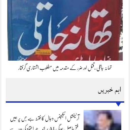
تھانہ جاتلی ،قتل اور ضرر کے مقدمہ میں مطلوب اشتہاری گرفتار
اہم خبریں
آرٹیفشل انٹلیجنس دجال کا فتنہ ہے جس پر ہمیں
فتح حاصل ہو گی،AI پر اندھے اعتماد کی وجہ سے