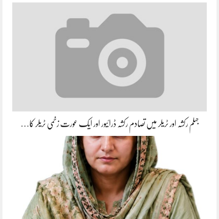
جہلم رکشہ اور ٹریلر میں تصادم رکشہ ڈرائیور اور ایک عورت زخمی ٹریلر کا…