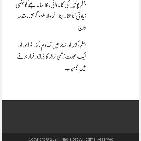
جہلم پولیس کی کارروائی،10 سالہ بچے کو جنسی
زیادتی کا نشانہ بنانے والا ملزم گرفتار،مقدمہ
درج
جہلم رکشہ اور ٹریلر میں تصادم رکشہ ڈرائیور اور
ایک عورت زخمی ٹریلر کا ڈرائیور فرار ہونے
میں کامیاب
Copyright © 2021, Pindi Post All Rights Reserved.