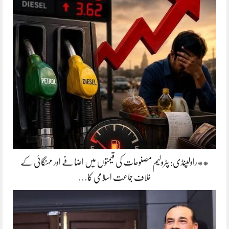
**راولپنڈی: پٹرولیم مصنوعات کی قیمتوں میں اضافے اور مہنگائی کے
خلاف جماعت اسلامی کا…