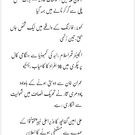
پلی سے گر کر نالے میں بہہ گیا
کہوٹہ: فائرنگ کے واقعے میں ایک شخص جاں
بحق، تین زخمی
انجینئر قمراسلام راجہ کی کمبوڈیا سے ہنگامی کال
پر چکری میں 16 افراد کا کامیاب ریسکیو
عمران خان سے دوستی ہونے کے باوجود
چودھری نثار نے تحریک انصاف میں شمولیت
سے انکاری رہے
علی امین گنڈاپور کا وزیراعلیٰ خیبرپختونخوا کے
عہدے سے مستعفی ہونے کا اعلان