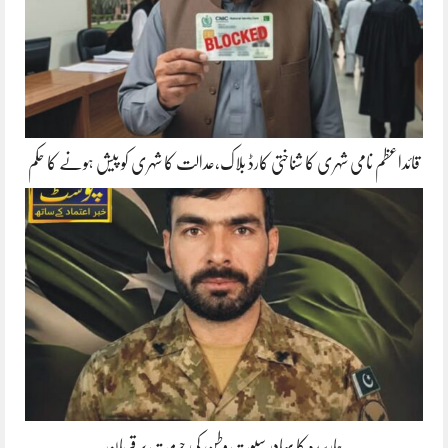
قائداعظم نامی شہری کا شناختی کارڈ بلاک،عدالت کا شہری کو پیش ہونے کا حکم
چارسدہ کا بہادر سپوت وطن کی حرمت پر قربان