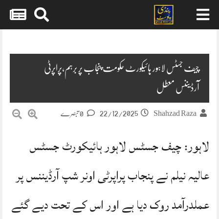
Skip
to
content
چیف جسٹس لاہور ہائیکورٹ حکومت پنجاب پر برہم،پراپرٹی
آرڈیننس معطل
22/12/2025
Shahzad Raza
0 تبصرے
لاہور: چیف جسٹس لاہور ہائیکورٹ جسٹس
عالیہ نیلم نے پنجاب پراپرٹی اونر شپ آرڈیننس پر
عملدرآمد روک دیا ہے اور اس کے تحت دیے گئے