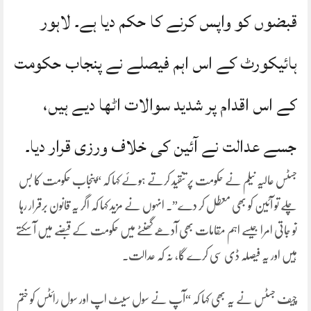
قبضوں کو واپس کرنے کا حکم دیا ہے۔ لاہور
ہائیکورٹ کے اس اہم فیصلے نے پنجاب حکومت
کے اس اقدام پر شدید سوالات اٹھا دیے ہیں،
جسے عدالت نے آئین کی خلاف ورزی قرار دیا۔
جسٹس عالیہ نیلم نے حکومت پر تنقید کرتے ہوئے کہا کہ “پنجاب حکومت کا بس
چلے تو آئین کو بھی معطل کر دے”۔ انہوں نے مزید کہا کہ اگر یہ قانون برقرار رہا
تو جاتی امرا جیسے اہم مقامات بھی آدھے گھنٹے میں حکومت کے قبضے میں آ سکتے
ہیں اور یہ فیصلہ ڈی سی کرے گا، نہ کہ عدالت۔
چیف جسٹس نے یہ بھی کہا کہ “آپ نے سول سیٹ اپ اور سول رائٹس کو ختم