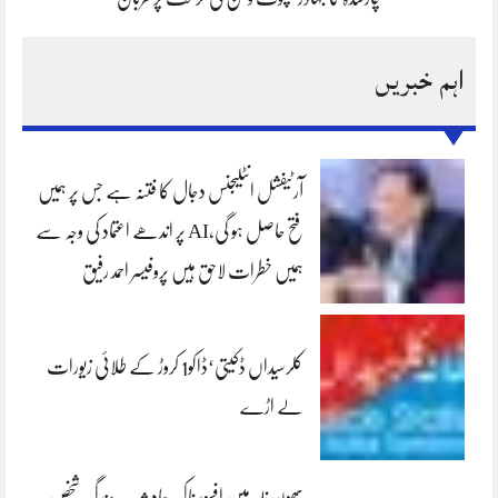
اہم خبریں
آرٹیفشل انٹلیجنس دجال کا فتنہ ہے جس پر ہمیں
فتح حاصل ہو گی،AI پر اندھے اعتماد کی وجہ سے
ہمیں خطرات لاحق ہیں پروفیسر احمد رفیق
کلرسیداں ڈکیتی‘ڈاکو1 کروڑ کے طلائی زیورات
لے اڑے
بھون نلہ میں افسوسناک حادثہ — بزرگ شخص