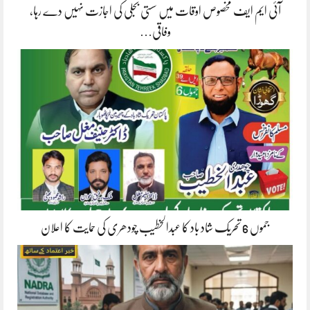
آئی ایم ایف مخصوص اوقات میں سستی بجلی کی اجازت نہیں دے رہا،
وفاقی…
جموں 6 تحریک شاد باد کا عبدالخطیب چودھری کی حمایت کا اعلان