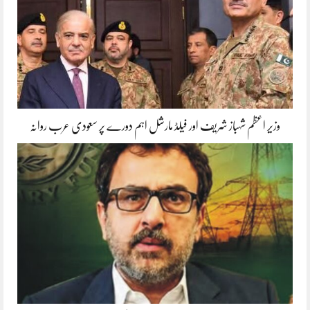
وزیر اعظم شہباز شریف اور فیلڈ مارشل اہم دورے پر سعودی عرب روانہ