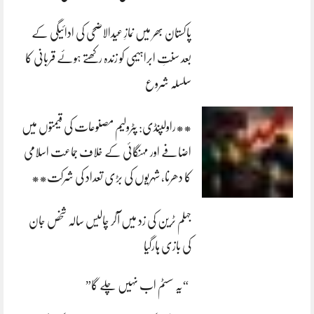
پاکستان بھر میں نمازِ عیدالاضحی کی ادائیگی کے
بعد سنتِ ابراہیمی کو زندہ رکھتے ہوئے قربانی کا
سلسلہ شروع
**راولپنڈی: پٹرولیم مصنوعات کی قیمتوں میں
اضافے اور مہنگائی کے خلاف جماعت اسلامی
کا دھرنا، شہریوں کی بڑی تعداد کی شرکت**
جہلم ٹرین کی زد میں آکر چالیس سالہ شخص جان
کی بازی ہارگیا
“یہ سسٹم اب نہیں چلے گا”