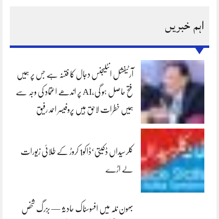
اہم خبریں
آرٹیفشل انٹلیجنس دجال کا فتنہ ہے جس پر ہمیں
فتح حاصل ہو گی،AI پر اندھے اعتماد کی وجہ سے
ہمیں خطرات لاحق ہیں پروفیسر احمد رفیق
کلرسیداں ڈکیتی‘ڈاکو1 کروڑ کے طلائی زیورات
لے اڑے
بھون نلہ میں افسوسناک حادثہ — بزرگ شخص