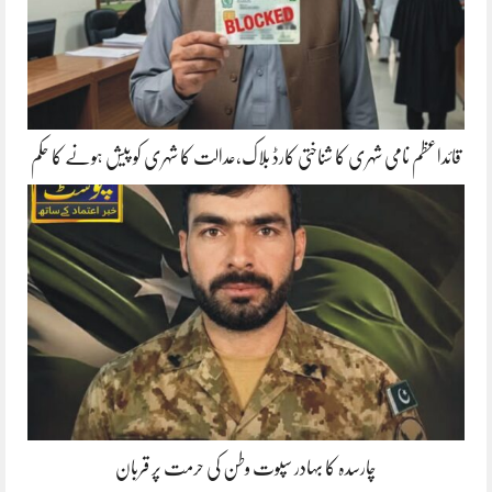
قائداعظم نامی شہری کا شناختی کارڈ بلاک،عدالت کا شہری کو پیش ہونے کا حکم
چارسدہ کا بہادر سپوت وطن کی حرمت پر قربان