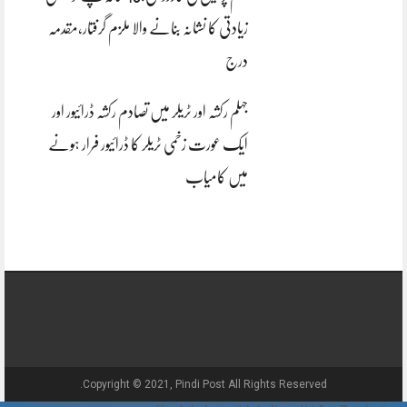
زیادتی کا نشانہ بنانے والا ملزم گرفتار،مقدمہ
درج
جہلم رکشہ اور ٹریلر میں تصادم رکشہ ڈرائیور اور
ایک عورت زخمی ٹریلر کا ڈرائیور فرار ہونے
میں کامیاب
Copyright © 2021, Pindi Post All Rights Reserved.