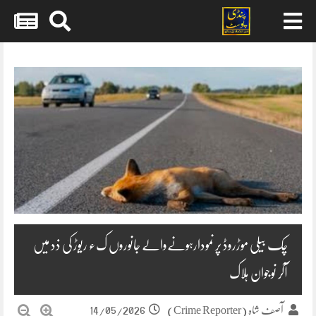
Skip
to
content
چک بیلی موڑروڈ پر نمودارہونےوالے جانوروں کء ریوڑ کی ذد میں
آکر نوجوان ہلاک
14/05/2026
آصف شاہ (Crime Reporter)