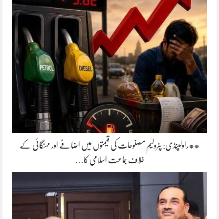
**راولپنڈی: پٹرولیم مصنوعات کی قیمتوں میں اضافے اور مہنگائی کے
خلاف جماعت اسلامی کا…