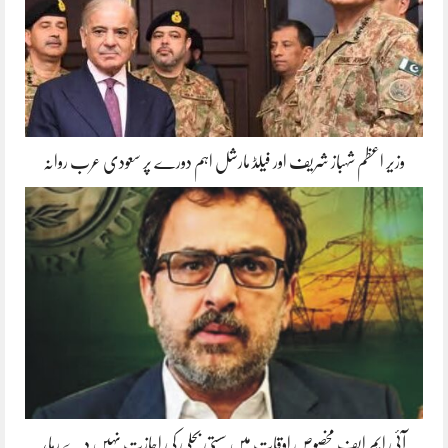
وزیر اعظم شہباز شریف اور فیلڈ مارشل اہم دورے پر سعودی عرب روانہ
آئی ایم ایف مخصوص اوقات میں سستی بجلی کی اجازت نہیں دے رہا،