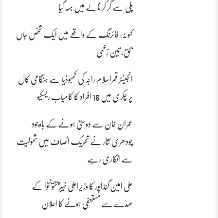
پلی سے گر کر نالے میں بہہ گیا
کہوٹہ: فائرنگ کے واقعے میں ایک شخص جاں
بحق، تین زخمی
انجینئر قمراسلام راجہ کی کمبوڈیا سے ہنگامی کال
پر چکری میں 16 افراد کا کامیاب ریسکیو
عمران خان سے دوستی ہونے کے باوجود
چودھری نثار نے تحریک انصاف میں شمولیت
سے انکاری رہے
علی امین گنڈاپور کا وزیراعلیٰ خیبرپختونخوا کے
عہدے سے مستعفی ہونے کا اعلان