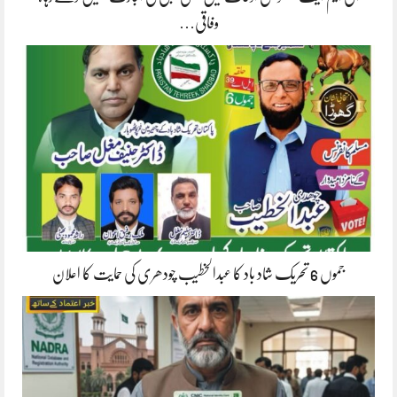
وفاقی…
جموں 6 تحریک شاد باد کا عبدالخطیب چودھری کی حمایت کا اعلان