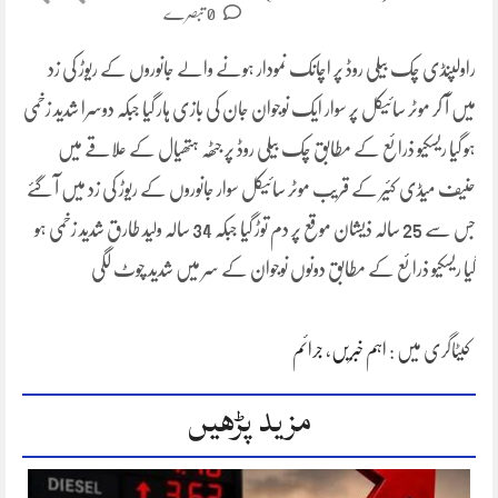
0 تبصرے
راولپنڈی چک بیلی روڈ پر اچانک نمودار ہونے والے جانوروں کے ریوڑ کی زد
میں آ کر موٹر سائیکل پر سوار ایک نوجوان جان کی بازی ہار گیا جبکہ دوسرا شدید زخمی
ہو گیا ریسکیو ذرائع کے مطابق چک بیلی روڈ پر جٹھہ ہتھیال کے علاقے میں
حنیف میڈی کئیر کے قریب موٹر سائیکل سوار جانوروں کے ریوڑ کی زد میں آ گئے
جس سے 25 سالہ ذیشان موقع پر دم توڑ گیا جبکہ 34 سالہ ولید طارق شدید زخمی ہو
گیا ریسکیو ذرائع کے مطابق دونوں نوجوان کے سر میں شدید چوٹ لگی
کیٹاگری میں :
اہم خبریں
،
جرائم
مزید پڑھیں