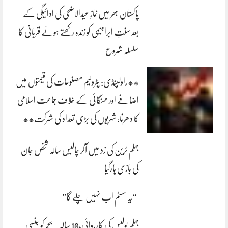
پاکستان بھر میں نمازِ عیدالاضحی کی ادائیگی کے
بعد سنتِ ابراہیمی کو زندہ رکھتے ہوئے قربانی کا
سلسلہ شروع
**راولپنڈی: پٹرولیم مصنوعات کی قیمتوں میں
اضافے اور مہنگائی کے خلاف جماعت اسلامی
کا دھرنا، شہریوں کی بڑی تعداد کی شرکت**
جہلم ٹرین کی زد میں آکر چالیس سالہ شخص جان
کی بازی ہارگیا
“یہ سسٹم اب نہیں چلے گا”
جہلم پولیس کی کارروائی،10 سالہ بچے کو جنسی